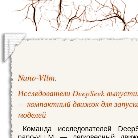
Nano-Vllm
.
Исследователи DeepSeek выпусти
— компактный движок для запуск
моделей
Команда исследователей Deep
nano-vLLM — легковесный движ