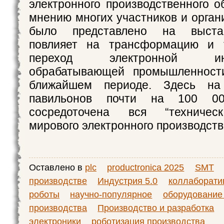
электронного производственного о
мнению многих участников и органи
было представлено на выста
повлияет на трансформацию и т
переход электронной инте
обрабатывающей промышленност
ближайшем периоде. Здесь н
павильонов почти на 100 00
сосредоточена вся “техническ
мирового электронного производств
Оставлено в
plc
productronica 2025
SMT
производстве
Индустрия 5.0
коллаборати
роботы
научно-популярное
оборудование
производства
Производство и разработка
электроники
роботизация производства