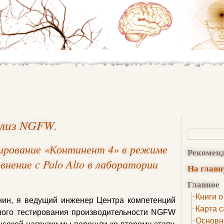
ализ NGFW
.
ирование «Континент 4» в режиме
Рекомен
нение с Palo Alto в лаборатории
На глав
Главное
Книги о
ин, я ведущий инженер Центра компетенций
Карта с
рного тестирования производительности NGFW
Основн