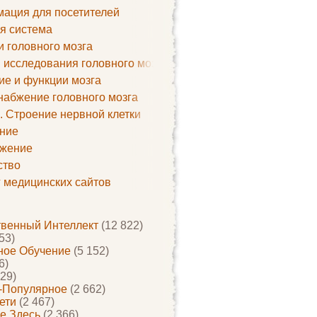
ация для посетителей
я система
и головного мозга
 исследования головного мозга
ие и функции мозга
набжение головного мозга
. Строение нервной клетки
ние
жение
ство
г медицинских сайтов
твенный Интеллект
(12 822)
53)
ое Обучение
(5 152)
6)
29)
-Популярное
(2 662)
ети
(2 467)
е Здесь
(2 366)