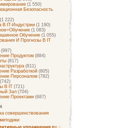
ммирование
(1 550)
ационная Безопасность
(1 222)
 В IT-Индустрии
(1 190)
ное+обучение
(1 083)
ашинное Обучение
(1 055)
ования И Прогнозы В IT
(997)
ение Продуктом
(884)
нты
(817)
раструктура
(811)
ение Разработкой
(805)
ение Персоналом
(782)
(742)
ы В IT
(721)
ный Зал
(704)
ение Проектами
(687)
и
ка совершенствования
 методики
ктивные упражнения по развитию памяти