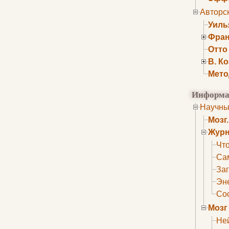
Авторс
Уиль
Фран
Отто
В. К
Мето
Информа
Научны
Мозг
Журн
Что
Са
Заг
Эне
Сос
Мозг
Не