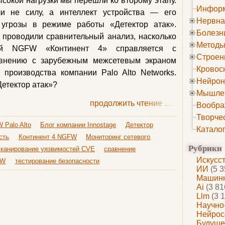
ысокой нагрузки мы перешли ко второму этапу.
Информ
и не силу, а интеллект устройства — его
Нервна
 угрозы в режиме работы «Детектор атак».
Болезн
 проводили сравнительный анализ, насколько
Методы
ный NGFW «Континент 4» справляется с
Строен
авнению с зарубежным межсетевым экраном
Кровос
 производства компании Palo Alto Networks.
Нейрон
етектор атак»?
Мышле
продолжить чтение
......
Вообра
Творче
 Palo Alto
Блог компании Innostage
Детектор
Катало
сть
Континент 4 NGFW
Мониторинг сетевого
Рубрики
сканирование уязвимостей CVE
сравнение
Искусс
FW
тестирование безопасности
ИИ
(5 3
Машинн
Ai
(3 81
Llm
(3 1
Научно
Нейрос
Будуще