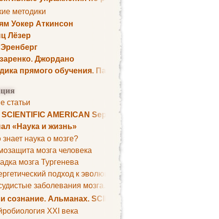
кие методики
ям Уокер Аткинсон
ц Лёзер
 Эренберг
озаренко. Джордано
дика прямого обучения. Пауль Шелли
ция
е статьи
. SCIENTIFIC AMERICAN September 1979
ал «Наука и жизнь»
 знает наука о мозге?
мозащита мозга человека
адка мозга Тургенева
ргетический подход к эволюции мозга
удистые заболевания мозга. Все может начаться с головно
 и сознание. Альманах. SCIENTIFIC AMERICAN
йробиология XXI века