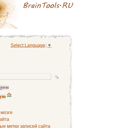
Select Language
▼
дуем
ную
 мозге
айта
ые метки записей сайта