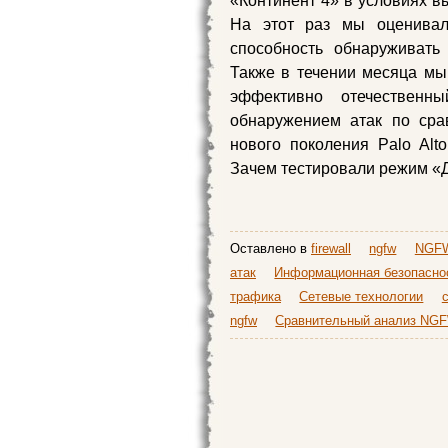
«Континент 4» в условиях в
На этот раз мы оценивал
способность обнаруживать
Также в течении месяца мы
эффективно отечествен
обнаружением атак по ср
нового поколения Palo Alto
Зачем тестировали режим «Д
Оставлено в
firewall
ngfw
NGFW
атак
Информационная безопасно
трафика
Сетевые технологии
ngfw
Сравнительный анализ NG