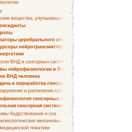
ихология
е
ские вещества, улучшающие умственные способности
оксиданты
тропы
ваторы церебрального обмена веществ
урсоры нейротрансмиттеров
нергетики
огия ВНД и сенсорных систем
вы нейрофизиологии и ВНД
ни ВНД человека
дача и переработка сенсорных сигналов
наружение и различение сигналов. Сенсорная рецепция
офизиология сенсорных процессов
ельная сенсорная система
змы бодрствования и сна
изиологические механизмы сна
 медицинской тематики