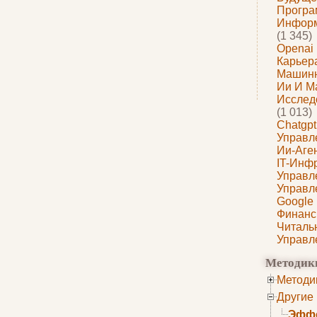
Програ
Информ
(1 345)
Openai
Карьера
Машин
Ии И М
Исслед
(1 013)
Chatgpt
Управл
Ии-Аге
IT-Инф
Управл
Управл
Google
Финанс
Читаль
Управл
Методик
Методи
Другие
Эффе