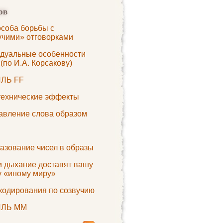
ов
особа борьбы с
учими» отговорками
дуальные особенности
(по И.А. Корсакову)
ЛЬ FF
ехнические эффекты
авление слова образом
азование чисел в образы
и дыхание доставят вашу
у «иному миру»
кодирования по созвучию
ЛЬ MМ