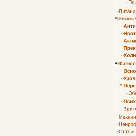
Пс
Питани
Химиче
Анти
Ноо
Акти
Прек
Холи
Физиол
Осно
Уров
Пере
Об
Псих
Зрит
Механи
Нейроф
Статьи