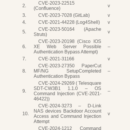
CVE-2023-22515
2.
v
(Confluence)
3.
CVE-2023-7028 (GitLab)
v
4.
CVE-2021-44228 (Log4Shell)
v
CVE-2023-50164 (Apache
5.
v
Struts)
CVE-2023-20198 (Cisco IOS
6.
XE Web Server Possible
–
Authentication Bypass Attempt)
7.
CVE-2021-31166
v
CVE-2023-27350 PaperCut
8.
MF/NG SetupCompleted
–
Authentication Bypass
CVE-2024-29269 ( Telesquare
SDT-CW3B1 1.1.0 – OS
9.
–
Command Injection (CVE-2021-
46422))
CVE-2024-3273 – D-Link
NAS devices Backdoor Account
10.
v
Access and Command Injection
Attempt
CVE-2024-1212 Command