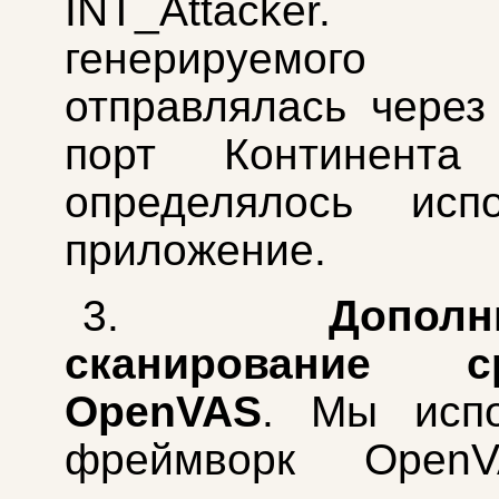
INT_Attacker.
генерируемого 
отправлялась чере
порт Континента
определялось испо
приложение.
3.
Дополн
сканирование ср
OpenVAS
. Мы испо
фреймворк Open