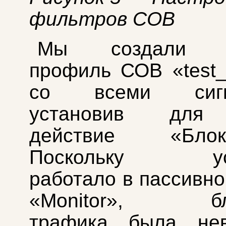
фильтров СОВ
Мы создали т
профиль СОВ «test_b
со всеми сигна
установив для
действие «Блоки
Поскольку уст
работало в пассивн
«Monitor», бло
трафика была нев