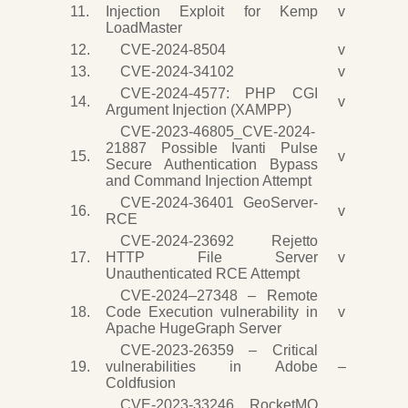
11.
Injection Exploit for Kemp
v
LoadMaster
12.
CVE-2024-8504
v
13.
CVE-2024-34102
v
CVE-2024-4577: PHP CGI
14.
v
Argument Injection (XAMPP)
CVE-2023-46805_CVE-2024-
21887 Possible Ivanti Pulse
15.
v
Secure Authentication Bypass
and Command Injection Attempt
CVE-2024-36401 GeoServer-
16.
v
RCE
CVE-2024-23692 Rejetto
17.
HTTP File Server
v
Unauthenticated RCE Attempt
CVE-2024–27348 – Remote
18.
Code Execution vulnerability in
v
Apache HugeGraph Server
CVE-2023-26359 – Critical
19.
vulnerabilities in Adobe
–
Coldfusion
CVE-2023-33246 RocketMQ