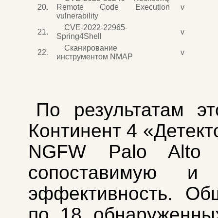
20.
Remote Code Execution
v
vulnerability
CVE-2022-22965-
21.
v
Spring4Shell
Сканирование
22.
v
инструментом NMAP
По результатам эт
Континент 4 «Детект
NGFW Palo Alto 
сопоставимую и 
эффективность. Об
по 18 обнаруженны