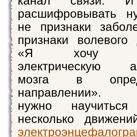
канал связи. И
расшифровывать н
не признаки забол
признаки волевого 
«Я хочу из
электрическую ак
мозга в опред
направлении». Ч
нужно научиться
несколько движени
электроэнцефалогр