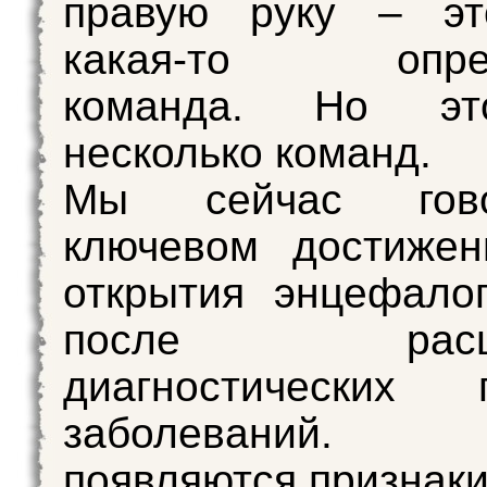
правую руку – эт
какая-то опред
команда. Но эт
несколько команд.
Мы сейчас гов
ключевом достижен
открытия энцефало
после расши
диагностических п
заболеваний. 
появляются признаки