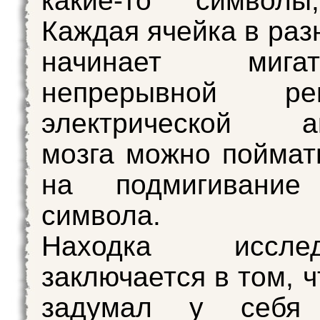
какие-то символы
Каждая ячейка в раз
начинает миг
непрерывной рег
электрической ак
мозга можно пойма
на подмигивание
символа.
Находка исследо
заключается в том, ч
задумал у себя 