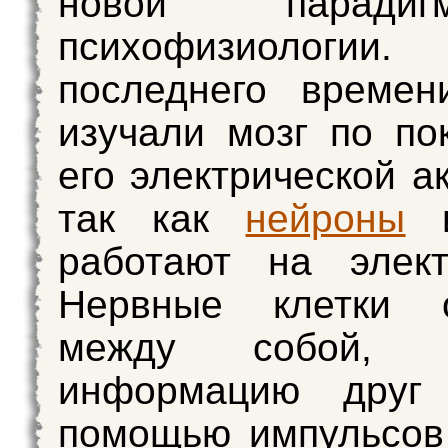
новой парад
психофизиолог
последнего времен
изучали мозг по по
его электрической а
так как
нейроны
и
работают на элект
Нервные клетки 
между собой, п
информацию друг
помощью импульсов