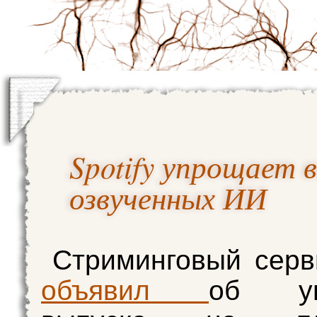
Spotify упрощает 
озвученных ИИ
Стриминговый серви
объявил
об уп