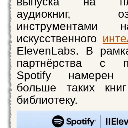
выпуска на пл
аудиокниг, озв
инструментами 
искусственного
инте
ElevenLabs. В рамк
партнёрства с п
Spotify намерен 
больше таких кни
библиотеку.