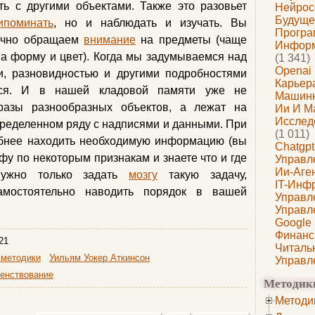
ть с другими объектами. Также это разовьет
Нейрос
Будуще
ипоминать
, но и наблюдать и изучать. Вы
Програ
бычно обращаем
внимание
на предметы (чаще
Информ
а форму и цвет). Когда мы задумываемся над
(1 341)
Openai
и, разновидностью и другими подробностями
Карьера
ется. И в нашей кладовой памяти уже не
Машин
разы разнообразных объектов, а лежат на
Ии И М
Исслед
ределенном ряду с надписями и данными. При
(1 011)
добнее находить необходимую информацию (вы
Chatgpt
фу по некоторым признакам и знаете что и где
Управл
Ии-Аге
нужно только задать
мозгу
такую задачу,
IT-Инф
амостоятельно наводить порядок в вашей
Управл
Управл
Google
Финанс
21
Читаль
 методики
Уильям Уокер Аткинсон
Управл
енствование
Методик
Методи