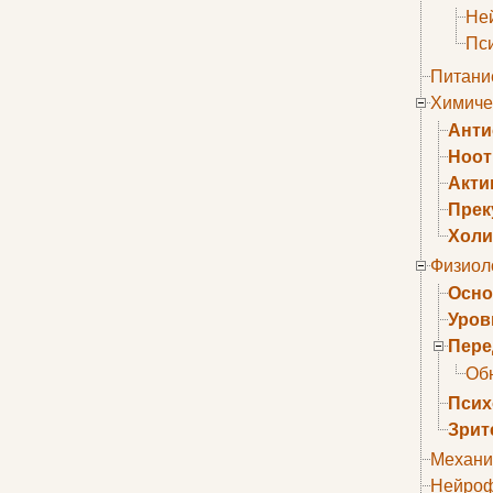
Не
Пс
Питани
Химиче
Анти
Ноо
Акти
Прек
Холи
Физиол
Осно
Уров
Пере
Об
Псих
Зрит
Механи
Нейроф