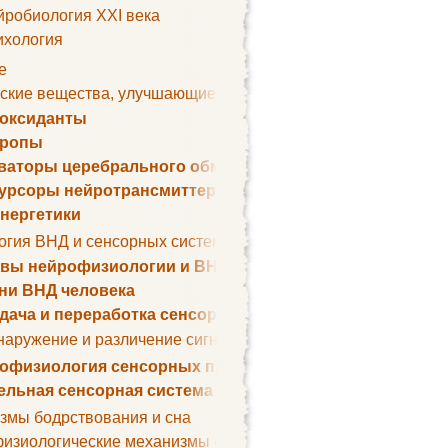
йробиология XXI века
ихология
е
ские вещества, улучшающие умственные способности
оксиданты
тропы
ваторы церебрального обмена веществ
урсоры нейротрансмиттеров
нергетики
огия ВНД и сенсорных систем
вы нейрофизиологии и ВНД
ни ВНД человека
дача и переработка сенсорных сигналов
наружение и различение сигналов. Сенсорная рецепция
офизиология сенсорных процессов
ельная сенсорная система
змы бодрствования и сна
изиологические механизмы сна