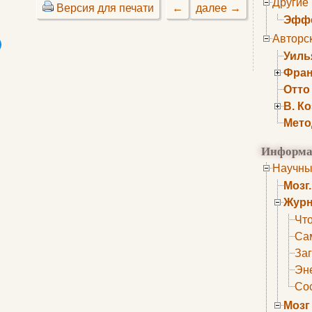
Другие
Версия для печати
←
далее →
Эффе
Авторс
Уиль
Фран
Отто
В. К
Мето
Информа
Научны
Мозг
Журн
Что
Са
Заг
Эне
Сос
Мозг