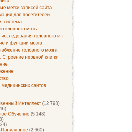
айта
ые метки записей сайта
ация для посетителей
я система
и головного мозга
 исследования головного мозга
ие и функции мозга
набжение головного мозга
. Строение нервной клетки
ние
жение
ство
г медицинских сайтов
твенный Интеллект
(12 798)
46)
ое Обучение
(5 148)
3)
24)
-Популярное
(2 660)