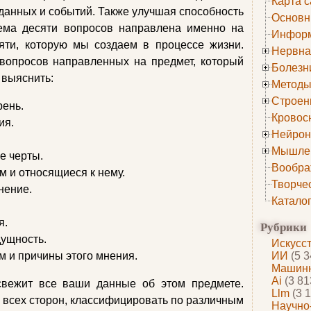
Карта с
 данных и событий. Также улучшая способность
Основн
ема десяти вопросов направлена именно на
Информ
яти, которую мы создаем в процессе жизни.
Нервна
 вопросов направленных на предмет, который
Болезн
 выяснить:
Методы
Строен
рень.
Кровос
ия.
Нейрон
Мышле
е черты.
Вообра
м и относящиеся к нему.
Творче
нение.
Катало
я.
Рубрики
дущность.
Искусс
м и причины этого мнения.
ИИ
(5 3
Машинн
Ai
(3 81
свежит все ваши данные об этом предмете.
Llm
(3 1
о всех сторон, классифицировать по различным
Научно