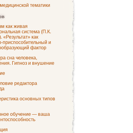
 медицинской тематики
ов
зм как живая
ональная система (П.К.
. «Результат» как
о-приспособительный и
ообразующий фактор
ра сна человека,
ения. Гипноз и внушение
ие
ловие редактора
да
еристика основных типов
нное обучение — ваша
ентоспособность
ция