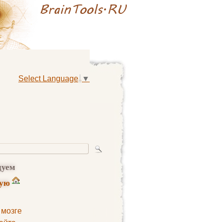
Select Language
▼
дуем
ную
 мозге