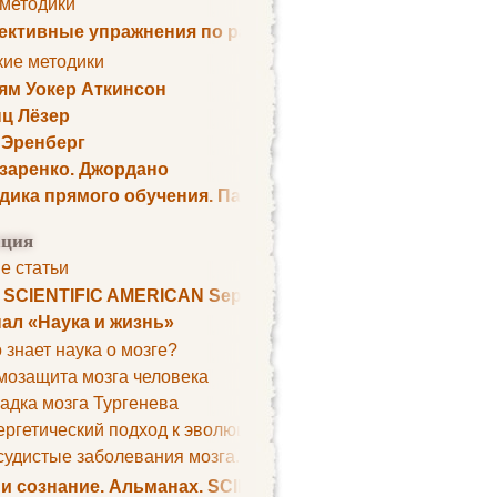
 методики
ктивные упражнения по развитию памяти
кие методики
ям Уокер Аткинсон
ц Лёзер
 Эренберг
озаренко. Джордано
дика прямого обучения. Пауль Шелли
ция
е статьи
. SCIENTIFIC AMERICAN September 1979
ал «Наука и жизнь»
 знает наука о мозге?
мозащита мозга человека
адка мозга Тургенева
ргетический подход к эволюции мозга
удистые заболевания мозга. Все может начаться с головно
 и сознание. Альманах. SCIENTIFIC AMERICAN