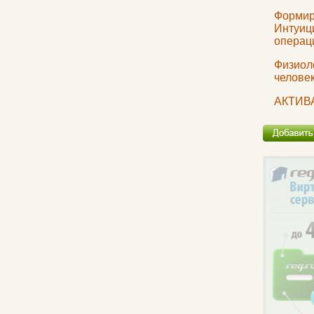
Формир
Интуици
операц
Физиол
челове
АКТИВ