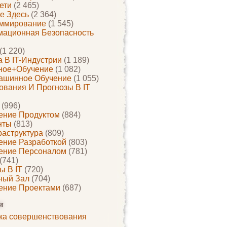
ети
(2 465)
е Здесь
(2 364)
ммирование
(1 545)
ационная Безопасность
(1 220)
 В IT-Индустрии
(1 189)
ное+обучение
(1 082)
ашинное Обучение
(1 055)
ования И Прогнозы В IT
(996)
ение Продуктом
(884)
нты
(813)
раструктура
(809)
ение Разработкой
(803)
ение Персоналом
(781)
(741)
ы В IT
(720)
ный Зал
(704)
ение Проектами
(687)
и
ка совершенствования