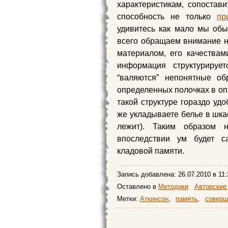
характеристикам, сопостави
способность не только
пр
удивитесь как мало мы о
всего обращаем внимание н
материалом, его качествам
информация структуриру
“валяются” непонятные об
определенных полочках в оп
такой структуре гораздо у
же укладываете белье в шка
лежит). Таким образом 
впоследствии ум будет с
кладовой памяти.
Запись добавлена:
26.07.2010
в 11:
Оставлено в
Методики
Авторские
Метки:
Аткинсон
,
память
,
соверш