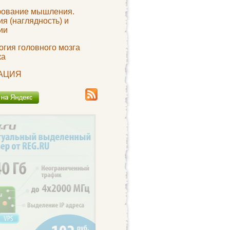
ование мышления.
я (наглядность) и
ии
огия головного мозга
ка
АЦИЯ