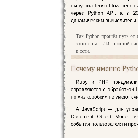
выпустил TensorFlow, тепер
через Python API, а в 2
динамическим вычислительн
Так Python прошёл путь от 
экосистемы ИИ: простой си
в сети.
Почему именно Python
Ruby и PHP придумали 
справляются с обработкой 
но «из коробки» не умеют сч
А JavaScript — для упра
Document Object Model: 
события пользователя и про