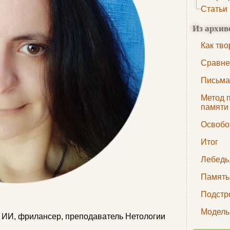
Статьи
Из архив
Как тво
Сравне
Письма
Метод 
памяти
Освобо
Итог
Лебедь,
Память
Подстр
Модель
 ИИ, фрилансер, преподаватель Нетологии