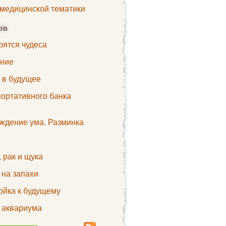
 медицинской тематики
ов
рятся чудеса
ние
 в будущее
портативного банка
ждение ума. Разминка
 рак и щука
 на запахи
ойка к будущему
 аквариума