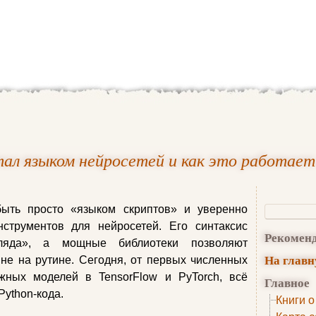
тал языком нейросетей и как это работает
быть просто «языком скриптов» и уверенно
трументов для нейросетей. Его синтаксис
Рекомен
ляда», а мощные библиотеки позволяют
На глав
 не на рутине. Сегодня, от первых численных
ных моделей в TensorFlow и PyTorch, всё
Главное
Python-кода.
Книги о