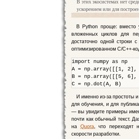
В этих экосистемах нет сред
ускорением или для построе
В Python проще: вместо 
вложенных циклов для пе
достаточно одной строки 
оптимизированном C/C++-код
import numpy as np

A = np.array([[1, 2], 
B = np.array([[5, 6], 
C = np.dot(A, B)
И именно из-за простоты 
для обучения, и для публик
— вы увидите примеры именн
почти как обычный текст. Д
на
Quora
, что переходят 
скорости разработки.