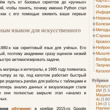
Карта с
ём путь от базовых скриптов до «ручных»
Основн
й, чтобы понять, почему именно Python стал
Информ
 как с его помощью оживить ваши первые
Нервна
Болезн
бным языком для искусственного
Методы
Строен
Кровос
Нейрон
980-х как скриптовый язык для учёных. Его
Мышле
ый, поэтому академики сразу оценили низкий
Вообра
быстро автоматизировать задачи.
Творче
ь матрицы и интегралы, в 1995 году появилась
Катало
 numpy as np, под капотом работает быстрый
Рубрики
оре родилась pandas для работы с таблицами и
Искусс
 теперь анализ данных и визуализация стали
ИИ
(5 3
е они полностью закрыли этап «анализ и
Машинн
ных.
Ai
(3 80
Llm
(3 1
Научно
инное
обучение
:
в ноябре 2015-го Google