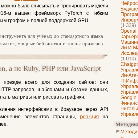
Нейрос
ь можно было описывать и тренировать модели
Будуще
016-м вышел фреймворк PyTorch с гибким
Програ
Информ
ым графом и полной поддержкой GPU.
(1 339)
Openai
инструмента для учёных до стандартного языка
Карьера
Машин
нтаксис, мощные библиотеки и тонны примеров
Ии И М
Исслед
(1 010)
Chatgpt
, а не Ruby, PHP или JavaScript
Управл
Ии-Аге
IT-Инф
прежде всего для создания сайтов: они
Управл
HTTP-запросов, шаблонами и базами данных,
Управл
итать матрицы или рисовать графики.
Google
Финанс
Читаль
вления интерфейсами в браузере через API
Управл
изменение элементов страницы,
реакция
на
Методик
чее.
Методи