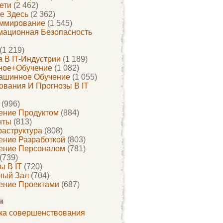
ети
(2 462)
е Здесь
(2 362)
ммирование
(1 545)
ационная Безопасность
(1 219)
 В IT-Индустрии
(1 189)
ное+обучение
(1 082)
ашинное Обучение
(1 055)
ования И Прогнозы В IT
(996)
ение Продуктом
(884)
нты
(813)
раструктура
(808)
ение Разработкой
(803)
ение Персоналом
(781)
(739)
ы В IT
(720)
ный Зал
(704)
ение Проектами
(687)
и
ка совершенствования