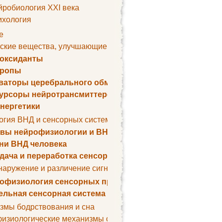
йробиология XXI века
ихология
е
ские вещества, улучшающие умственные способности
оксиданты
тропы
ваторы церебрального обмена веществ
урсоры нейротрансмиттеров
нергетики
огия ВНД и сенсорных систем
вы нейрофизиологии и ВНД
ни ВНД человека
дача и переработка сенсорных сигналов
наружение и различение сигналов. Сенсорная рецепция
офизиология сенсорных процессов
ельная сенсорная система
змы бодрствования и сна
изиологические механизмы сна