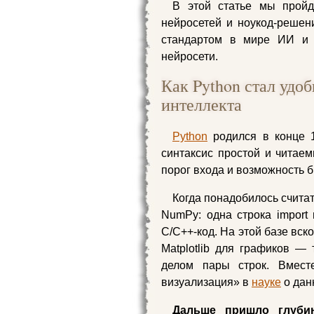
В этой статье мы пройд
нейросетей и ноукод-решени
стандартом в мире ИИ и
нейросети.
Как Python стал удо
интеллекта
Python
родился в конце 1
синтаксис простой и читаем
порог входа и возможность 
Когда понадобилось считат
NumPy: одна строка import
C/C++-код. На этой базе вск
Matplotlib для графиков —
делом пары строк. Вмест
визуализация» в
науке
о дан
Дальше пришло глуб