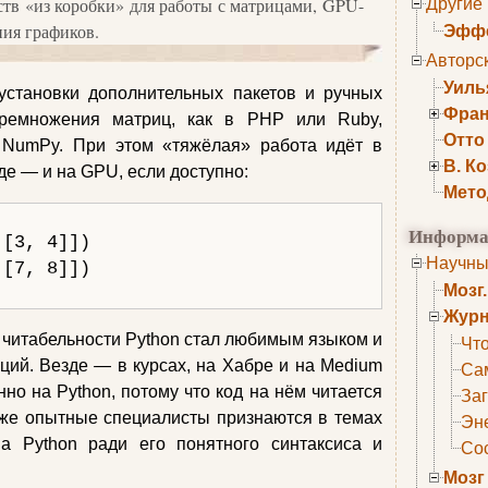
ств «из коробки» для работы с матрицами, GPU-
Другие
ния графиков.
Эффе
Авторс
Уиль
установки дополнительных пакетов и ручных
Фран
ремножения матриц, как в PHP или Ruby,
Отто
с NumPy. При этом «тяжёлая» работа идёт в
В. К
е — и на GPU, если доступно:
Мето
Информа
[3, 4]])

Научны
[7, 8]])

Мозг
Журн
и читабельности Python стал любимым языком и
Что
аций. Везде — в курсах, на Хабре и на Medium
Са
о на Python, потому что код на нём читается
Заг
аже опытные специалисты признаются в темах
Эне
на Python ради его понятного синтаксиса и
Сос
Мозг