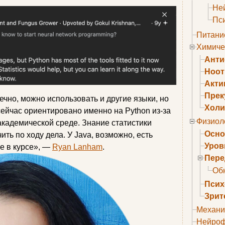
Не
Пс
Питани
Химиче
Анти
Ноо
Акти
Прек
нечно, можно использовать и другие языки, но
Холи
ейчас ориентировано именно на Python из-за
Физиол
академической среде. Знание статистики
Осно
ить по ходу дела. У Java, возможно, есть
Уров
е в курсе», —
Ryan Lanham
.
Пере
Об
Псих
Зрит
Механи
Нейроф