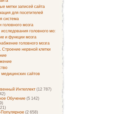
айта
ые метки записей сайта
ация для посетителей
я система
и головного мозга
 исследования головного мозга
ие и функции мозга
набжение головного мозга
. Строение нервной клетки
ние
жение
ство
г медицинских сайтов
твенный Интеллект
(12 787)
42)
ое Обучение
(5 142)
9)
21)
-Популярное
(2 658)