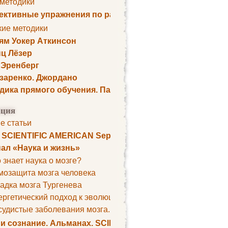
 методики
ктивные упражнения по развитию памяти
кие методики
ям Уокер Аткинсон
ц Лёзер
 Эренберг
озаренко. Джордано
дика прямого обучения. Пауль Шелли
ция
е статьи
. SCIENTIFIC AMERICAN September 1979
ал «Наука и жизнь»
 знает наука о мозге?
мозащита мозга человека
адка мозга Тургенева
ргетический подход к эволюции мозга
удистые заболевания мозга. Все может начаться с головно
 и сознание. Альманах. SCIENTIFIC AMERICAN