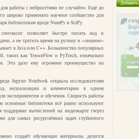
 для работы с нейросетями не случайно. Ещё до
го широко применяло научное сообщество для
аря библиотекам вроде NumPy и SciPy.
синтаксис позволяет быстро писать код и
адачи, а не тратить время на рутину и «лишние»
бывает в Java или C++. Большинство популярных
й, таких как TensorFlow и PyTorch, изначально
on. Это дало ему огромное преимущество на
реда Jupyter Notebook открыла исследователям
код, визуализации и комментарии в одном
ля экспериментов и обучения. Скорость работы
м основные библиотеки всё равно используют
я поддержке вычислений на видеокарте (через
же для самых ресурсоёмких задач глубинного
оянно создаёт обучающие материалы, делится