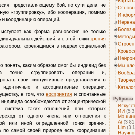
Карта с
сия, представляющему бой, по сути дела, не
Основн
ьную «группировку», ибо кооперация, помимо
Информ
е и координацию операций.
Нервна
Болезн
выступает как форма равновесия не только
Методы
дивидуальных действий, и с этой точки
зрения
Строен
фактором, коренящимся в недрах социальной
Кровос
Нейрон
но понять, каким образом смог бы индивид без
Мышле
ена точно сгруппировать операции и,
Вообра
ировать свои «интуитивные представления в
Творче
, идентичные и ассоциативные операции.
Катало
уществу, в том, что
восприятия
и спонтанные
Рубрики
 индивида освобождаются от эгоцентрической
Искусс
я система таких отношений, при которых
ИИ
(5 3
ереход от одного члена или отношения к
Машинн
Ai
(3 81
той или иной определенной точки зрения.
Llm
(3 1
а по самой своей природе есть координация
Научно