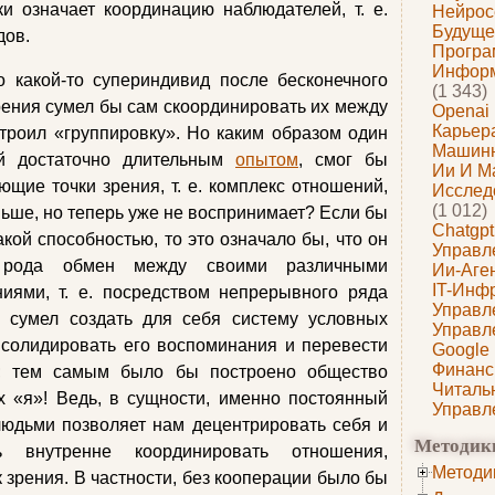
ки означает координацию наблюдателей, т. е.
Нейрос
Будуще
дов.
Програ
Информ
о какой-то супериндивид после бесконечного
(1 343)
рения сумел бы сам скоординировать их между
Openai
Карьера
строил «группировку». Но каким образом один
Машин
й достаточно длительным
опытом
, смог бы
Ии И М
щие точки зрения, т. е. комплекс отношений,
Исслед
(1 012)
ьше, но теперь уже не воспринимает? Если бы
Chatgpt
кой способностью, то это означало бы, что он
Управл
о рода обмен между своими различными
Ии-Аге
IT-Инф
иями, т. е. посредством непрерывного ряда
Управл
 сумел создать для себя систему условных
Управл
нсолидировать его воспоминания и перевести
Google
Финанс
й; тем самым было бы построено общество
Читаль
х «я»! Ведь, в сущности, именно постоянный
Управл
юдьми позволяет нам децентрировать себя и
Методик
ть внутренне координировать отношения,
Методи
 зрения. В частности, без кооперации было бы