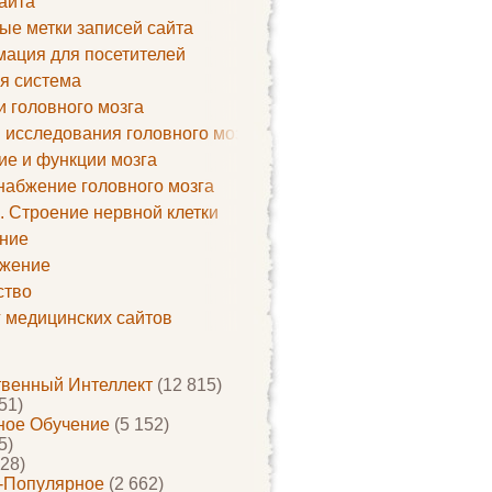
айта
ые метки записей сайта
ация для посетителей
я система
и головного мозга
 исследования головного мозга
ие и функции мозга
набжение головного мозга
. Строение нервной клетки
ние
жение
ство
г медицинских сайтов
твенный Интеллект
(12 815)
51)
ое Обучение
(5 152)
5)
28)
-Популярное
(2 662)