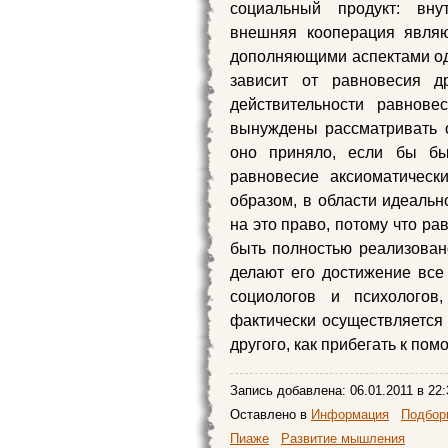
социальный продукт: вну
внешняя кооперация являю
дополняющими аспектами одн
зависит от равновесия др
действительности равнове
вынуждены рассматривать 
оно приняло, если бы бы
равновесие аксиоматически
образом, в области идеальн
на это право, потому что ра
быть полностью реализован
делают его достижение все
социологов и психологов
фактически осуществляется 
другого, как прибегать к пом
Запись добавлена:
06.01.2011
в 22:
Оставлено в
Информация
Подборк
Пиаже
Развитие мышления