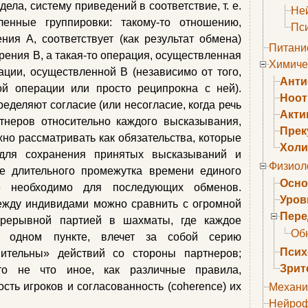
дела, систему приведений в соответствие, т. е.
Не
енные группировки: такому-то отношению,
Пс
ния А, соответствует (как результат обмена)
Питани
зрения В, а такая-то операция, осуществленная
Химиче
рации, осуществленной В (независимо от того,
Анти
ой операции или просто реципрокна с ней).
Ноо
еделяют согласие (или несогласие, когда речь
Акти
ртнеров относительно каждого высказывания,
Прек
жно рассматривать как обязательства, которые
Холи
для сохранения принятых высказываний и
Физиол
е длительного промежутка времени единого
Осно
е необходимо для последующих обменов.
Уров
ежду индивидами можно сравнить с огромной
Пере
рерывной партией в шахматы, где каждое
Об
в одном пункте, влечет за собой серию
Псих
ительны» действий со стороны партнеров;
Зрит
то не что иное, как различные правила,
ть игроков и согласованность (соherеnсе) их
Механи
Нейроф