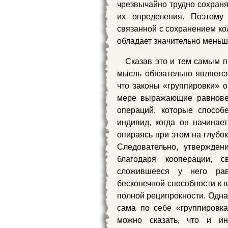
чрезвычайно трудно сохраня
их определения. Поэтом
связанной с сохранением ко
обладает значительно меньш
Сказав это и тем самым п
мысль обязательно является
что законы «группировки» 
мере выражающие равновес
операций, которые способ
индивид, когда он начинае
опираясь при этом на глубо
Следовательно, утвержден
благодаря кооперации, 
сложившееся у него рав
бесконечной способности к в
полной реципрокности. Одна
сама по себе «группировка
можно сказать, что и и