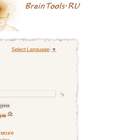
Select Language
▼
дуем
ную
 мозге