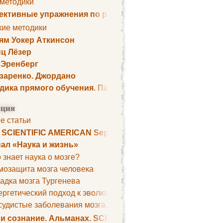
 методики
ктивные упражнения по развитию памяти
кие методики
ям Уокер Аткинсон
ц Лёзер
 Эренберг
озаренко. Джордано
дика прямого обучения. Пауль Шелли
ция
е статьи
. SCIENTIFIC AMERICAN September 1979
ал «Наука и жизнь»
 знает наука о мозге?
мозащита мозга человека
адка мозга Тургенева
ргетический подход к эволюции мозга
удистые заболевания мозга. Все может начаться с головно
 и сознание. Альманах. SCIENTIFIC AMERICAN