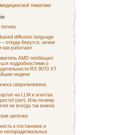
 медицинской тематики
ов
 логика
based diffusion language
— откуда берутся, зачем
и как работают
авитель AMD пообещал
ться подробностями о
одительности RX 9070 XT
айшие недели
ачеха сверхчеловека
артап на LLM и агентах
росто! (нет). Или почему
гия не всегда так важна
ская цепочка
ость к постановке и
ю непарадигмальных