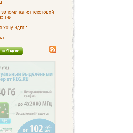
м
 запоминания текстовой
мации
 я хочу идти?
на