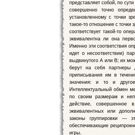
представляет собой, по сути 
совершенно точно определ
установленному с точки зре
такое-то отношение с точки 
соответствует такой-то опе
эквивалентна ли она перв
Именно эти соответствия опр
идет о несоответствии) па
выдвинутого А или В; их мо
берут на себя партнеры 
приписывания им в течени
значения: и то и друго
Интеллектуальный обмен м
по своим размерам и неп
действие, совершенное 
эквивалентных или дополн
законы группировки — э
обеспечивающие реципрокнос
игры.