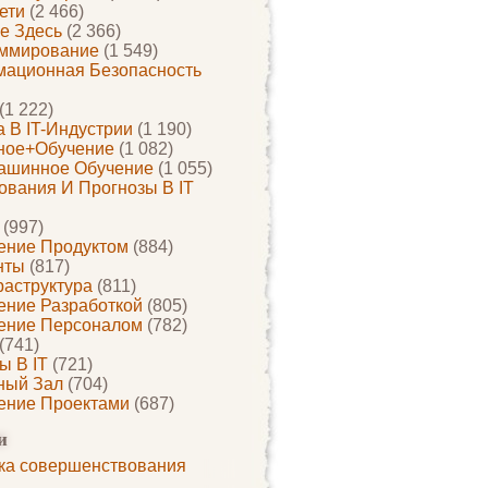
ети
(2 466)
е Здесь
(2 366)
ммирование
(1 549)
ационная Безопасность
(1 222)
 В IT-Индустрии
(1 190)
ное+обучение
(1 082)
ашинное Обучение
(1 055)
ования И Прогнозы В IT
(997)
ение Продуктом
(884)
нты
(817)
раструктура
(811)
ение Разработкой
(805)
ение Персоналом
(782)
(741)
ы В IT
(721)
ный Зал
(704)
ение Проектами
(687)
и
ка совершенствования