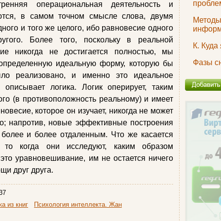
пробле
тренняя операциональная деятельность и
тся, в самом точном смысле слова, двумя
Методы
ого и того же целого, ибо равновесие одного
инфор
угого. Более того, поскольку в реальной
К. Куда
сие никогда не достигается полностью, мы
Фазы с
определенную идеальную форму, которую бы
ло реализовано, и именно это идеальное
 описывает логика. Логик оперирует, таким
ого (в противоположность реальному) и имеет
вновесие, которое он изучает, никогда не может
о; напротив, новые эффективные построения
 более и более отдаленным. Что же касается
, то когда они исследуют, каким образом
это уравновешивание, им не остается ничего
ощи друг друга.
37
а из книг
Психология интеллекта. Жан