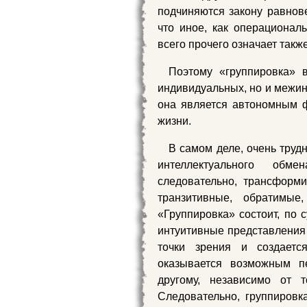
подчиняются закону равнове
что иное, как операционал
всего прочего означает такж
Поэтому «группировка» 
индивидуальных, но и межин
она является автономным 
жизни.
В самом деле, очень труд
интеллектуального обм
следовательно, трансформ
транзитивные, обратимые
«Группировка» состоит, по с
интуитивные представления
точки зрения и создаетс
оказывается возможным п
другому, независимо от 
Следовательно, группировк