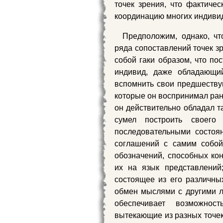
точек зрения, что фактичес
координацию многих индиви
Предположим, однако, чт
ряда сопоставлений точек з
собой гаки образом, что по
индивид, даже обладающи
вспомнить свои предшествую
которые он воспринимал ран
он действительно обладал та
сумел построить своег
последовательными состоян
соглашений с самим собой
обозначений, способных ко
их на язык представлени
состоящее из его различны
обмен мыслями с другими л
обеспечивает возможнос
вытекающие из разных точек