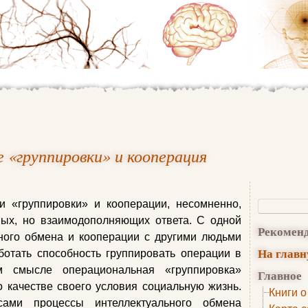
 «группировки» и кооперация
 «группировки» и кооперации, несомненно,
ных, но взаимодополняющих ответа. С одной
Рекомен
ьного обмена и кооперации с другими людьми
На глав
отать способность группировать операции в
м смысле операциональная «группировка»
Главное
о качестве своего условия социальную жизнь.
Книги о
сами процессы интеллектуального обмена