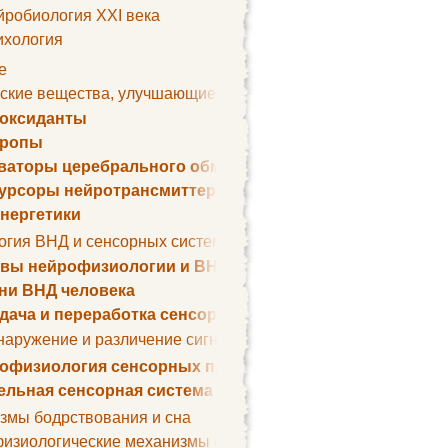
йробиология XXI века
ихология
е
ские вещества, улучшающие умственные способности
оксиданты
тропы
ваторы церебрального обмена веществ
урсоры нейротрансмиттеров
нергетики
огия ВНД и сенсорных систем
вы нейрофизиологии и ВНД
ни ВНД человека
дача и переработка сенсорных сигналов
наружение и различение сигналов. Сенсорная рецепция
офизиология сенсорных процессов
ельная сенсорная система
змы бодрствования и сна
изиологические механизмы сна