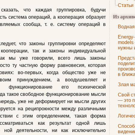
Статьи
сказать, что каждая группировка, будучи
Из архив
сть система операций, а кооперация образует
твляемых сообща, т. е. систему операций в
Водная
Energy-
models 
едует, что законы группировки определяют
нужны 
кооперации, так и законы индивидуальной
как мы уже говорили, всего лишь законы
Предст
подели
осто ту частную форму равновесия, которая
произв
овиях: во-первых, когда общество уже не
в ближ
своим принуждением, а воодушевляет и
Злая м
е функционирование его психической
огда такое свободное функционирование мысли
Свой ст
— это п
чередь, уже не деформирует ни мысли других
техноло
ируется на реципрокности между различными
тствии с этим определением, такая форма
Логиче
ссматриваться как результат одной лишь
Способн
 ной деятельности, ни как исключительно
видени