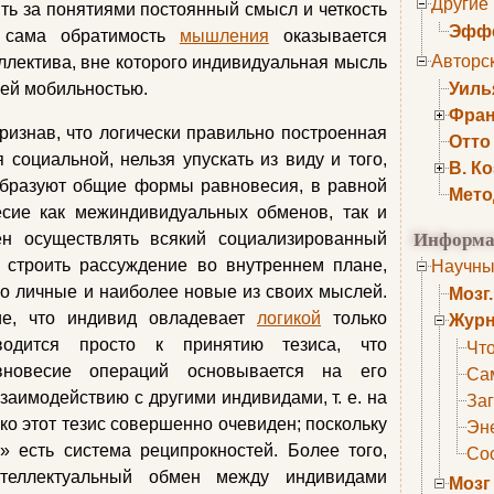
Другие
ть за понятиями постоянный смысл и четкость
Эффе
у сама обратимость
мышления
оказывается
Авторс
ллектива, вне которого индивидуальная мысль
ей мобильностью.
Уиль
Фран
ризнав, что логически правильно построенная
Отто
 социальной, нельзя упускать из виду и того,
В. К
образуют общие формы равновесия, в равной
Мето
ие как межиндивидуальных обменов, так и
Информа
ен осуществлять всякий социализированный
т строить рассуждение во внутреннем плане,
Научны
ко личные и наиболее новые из своих мыслей.
Мозг
ие, что индивид овладевает
логикой
только
Журн
сводится просто к принятию тезиса, что
Что
новесие операций основывается на его
Са
заимодействию с другими индивидами, т. е. на
Заг
ко этот тезис совершенно очевиден; поскольку
Эне
» есть система реципрокностей. Более того,
Сос
нтеллектуальный обмен между индивидами
Мозг