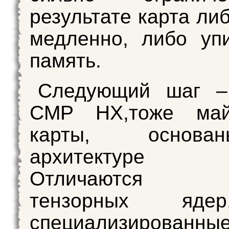
результате карта ли
медленно, либо уп
память.
Следующий шаг –
CMP HX,тоже май
карты, основ
архитектуре A
Отличаются на
тензорных яде
специализированны