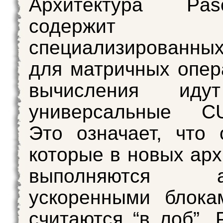
Архитектура Pa
содержит
специализированны
для матричных опер
вычисления иду
универсальные CU
Это означает, что 
которые в новых арх
выполняются ап
ускоренными блока
считаются “в лоб”. 