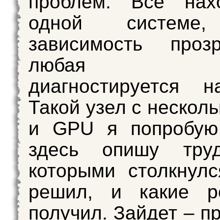
проблем. Все нах
одной системе
зависимость проз
любая про
диагностируется н
Такой узел с нескол
и GPU я попробую 
здесь опишу тру
которыми столкнулс
решил, и какие ре
получил. Зайдет – п