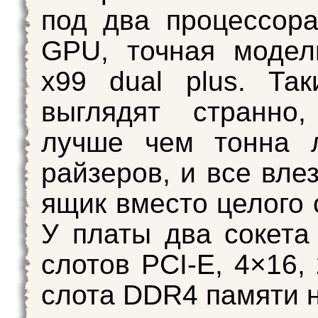
под два процессор
GPU, точная модел
x99 dual plus. Та
выглядят странно
лучше чем тонна 
райзеров, и все вле
ящик вместо целого 
У платы два сокета 
слотов PCI-E, 4×16,
слота DDR4 памяти н