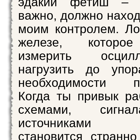
эдакий фетиш – 
важно, должно наход
моим контролем. Ло
железе, которо
измерить осцилл
нагрузить до упо
необходимости пе
Когда ты привык ра
схемами, сигн
источниками п
становится странно