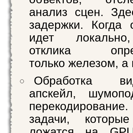
анализ сцен. Зд
задержки. Когда 
идет локально
отклика опред
только железом, а 
Обработка в
апскейл, шумопо
перекодирован
задачи, которы
ложатся на GP