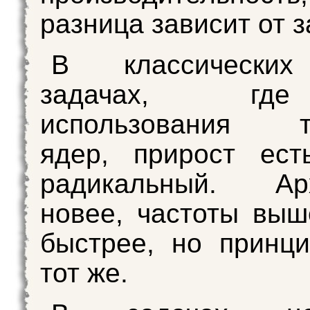
разница зависит от з
В классически
задачах, г
использования т
ядер, прирост ест
радикальный. Арх
новее, частоты выш
быстрее, но принц
тот же.