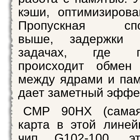
кэши, оптимизирова
Пропускная спос
выше, задержки 
задачах, где по
происходит обмен
между ядрами и пам
дает заметный эффе
CMP 90HX (сама
карта в этой линей
чип G102-100, э