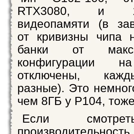
RTX3080, и
видеопамяти (в за
от кривизны чипа 
банки от макси
конфигурации н
отключены, каж
разные). Это немног
чем 8ГБ у P104, тож
Если смотр
производительно