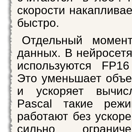
скорости накапливае
быстро.
Отдельный момен
данных. В нейросетя
используются FP16
Это уменьшает объ
и ускоряет вычис
Pascal такие реж
работают без ускоре
сильно ограни