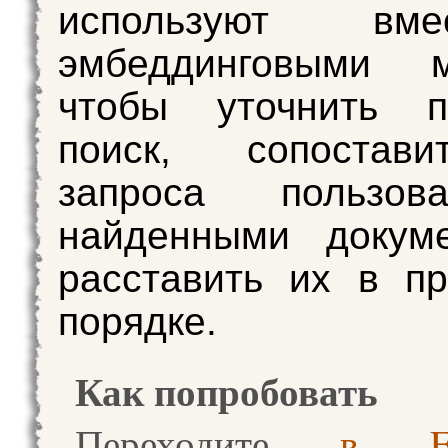
используют вм
эмбеддинговыми м
чтобы уточнить п
поиск, сопостав
запроса пользов
найденными докум
расставить их в п
порядке.
Как попробовать
Переходите
в Fo