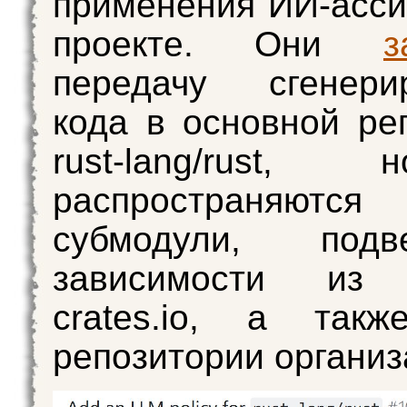
применения ИИ-асси
проекте. Они
з
передачу сгенерир
кода в основной ре
rust-lang/rust
распространяю
субмодули, под
зависимости из 
crates.io, а такж
репозитории органи