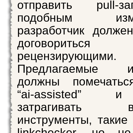
отправить pull-
подобным изме
разработчик долже
договорит
рецензирующими.
Предлагаемые из
должны помечатьс
“ai-assisted” 
затрагивать вт
инструменты, такие 
linkchecker, но н