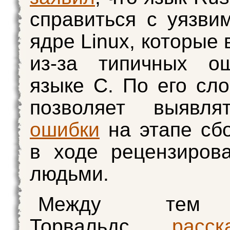
справиться с уязви
ядре Linux, которые
из-за типичных о
языке C. По его сло
позволяет выявля
ошибки
на этапе сбо
в ходе рецензиров
людьми.
Между тем 
Торвальдс
рас