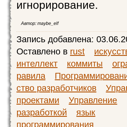
игнорирование.
Автор:
maybe_elf
Запись добавлена:
03.06.2
Оставлено в
rust
искусс
интеллект
коммиты
огр
равила
Программирован
ство разработчиков
Упра
проектами
Управление
разработкой
язык
программирования