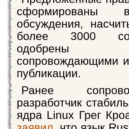
сформированы 
обсуждения, насчи
более 3000 соо
одобре
сопровождающими и
публикации.
Ранее сопрово
разработчик стабиль
ядра Linux Грег Кро
заявил
, что язык Ru