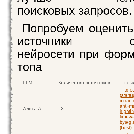
поисковых запросов.
Попробуем оценить
источники опи
нейросети при фор
топа
LLM
Количество источников
ссы
tpro
(startu
miran.
anti-m
Алиса AI
13
highti
timewe
bytegu
(best)