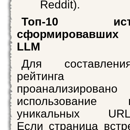
Reddit).
Топ-10 источ
сформировавших
LLM
Для составлени
рейтинга
проанализировано
использование м
уникальных URL-
Если страница встр