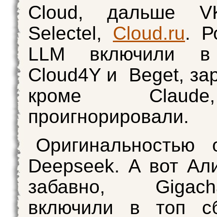
Cloud, дальше V
Selectel,
Cloud.ru
. Р
LLM включили в 
Cloud4Y и Beget, за
кроме Clau
проигнорировали.
Оригинальностью 
Deepseek. А вот Али
забавно, Giga
включили в топ сб