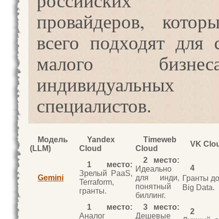
провайдеров, котор
всего подходят для с
малого бизн
индивидуальн
специалистов.
Модель
Yandex
Timeweb
VK Clo
(LLM)
Cloud
Cloud
2 место:
1 место:
4 м
Идеально
Зрелый PaaS,
Gemini
для инди,
Гранты до
Terraform,
понятный
Big Data.
гранты.
биллинг.
1 место:
3 место:
2 м
Аналог
Дешевые