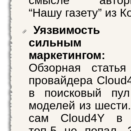
смысле автори
“Нашу газету” из К
Уязвимость
сильным ко
маркетингом:
Обзорная статья
провайдера Cloud
в поисковый пул
моделей из шести.
сам Cloud4Y в 
топ-5 не попал. 