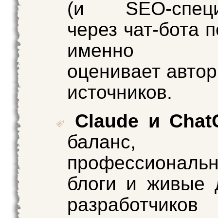
(и SEO-специ
через чат-бота п
именно ал
оценивает автор
источников.
Claude и Chat
баланс, аг
профессиональ
блоги и живые 
разработчико