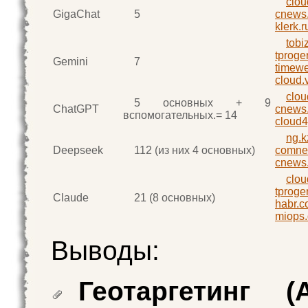
clo
GigaChat
5
cnews.
klerk.r
tobi
tproger
Gemini
7
timewe
cloud.
clo
5 основных + 9
ChatGPT
cnews.
вспомогательных.= 14
cloud4
ng.k
Deepseek
112 (из них 4 основных)
comne
cnews.
clo
tproger
Claude
21 (8 основных)
habr.
miops.
Выводы:
Геотаргетинг 