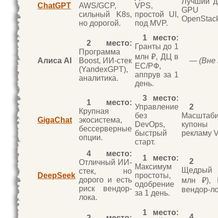
Лучший д
ChatGPT
AWS/GCP,
VPS,
GPU
сильный K8s,
простой UI,
OpenStack
но дорогой.
под MVP.
1 место:
2 место:
Гранты до 1
Программа
млн ₽, ДЦ в
Алиса AI
Boost, ИИ-стек
—
(Вне
ЕС/РФ,
(YandexGPT),
аппрув за 1
аналитика.
день.
3 место:
1 место:
Управление
2 м
Крупная
без
Масштаби
GigaChat
экосистема,
DevOps,
купо
бессерверные
быстрый
рекламу 
опции.
старт.
4 место:
1 место:
2 м
Отличный ИИ-
Максимум
Щедрый г
стек, но
DeepSeek
простоты,
дорого и есть
млн ₽), 
одобрение
риск вендор-
вендор-ло
за 1 день.
лока.
1 место:
4 м
2 место: