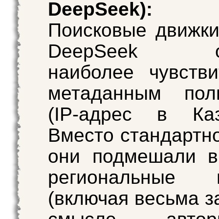
DeepSeek):
Поисковые движк
DeepSeek ок
наиболее чувств
метаданным поль
(IP-адрес в Каз
Вместо стандартн
они подмешали в
региональные и
(включая весьма з