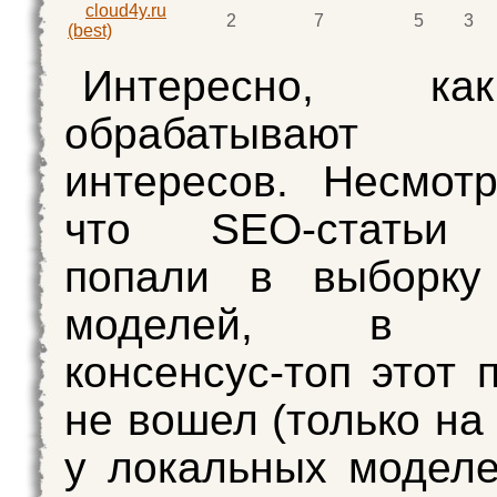
cloud4y.ru
2
7
5
3
(best)
Интересно, к
обрабатываю
интересов. Несмот
что SEO-статьи 
попали в выборк
моделей, в ит
консенсус-топ этот 
не вошел (только на
у локальных моделе