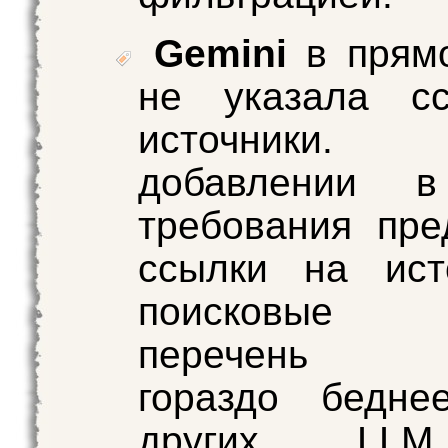
Gemini
в прямо
не указала с
источник
добавлении в
требования пре
ссылки на ист
поисковые з
перечень в
гораздо бедн
других LLM