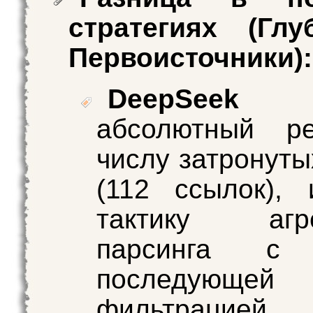
стратегиях (Глу
Первоисточники):
DeepSeek
ст
абсолютный р
числу затронуты
(112 ссылок), 
тактику агре
парсинга с 
последующей
фильтрацией.