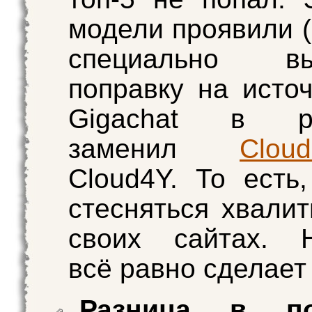
модели проявили 
специально вы
поправку на источ
Gigachat в ре
заменил
Cloud
Cloud4Y. То есть
стесняться хвалит
своих сайтах. Н
всё равно сделает
Разница в по