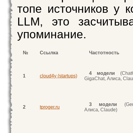
топе источников у к
LLM, это засчитыв
упоминание.
№
Ссылка
Частотность
4 модели
(Chat
1
cloud4y (startups)
GigaChat, Алиса, Clau
3 модели
(Gemi
2
tproger.ru
Алиса, Claude)