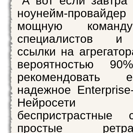
А вот если завтра
ноунейм-провайде
мощную команд
специалистов и 
ссылки на агрегатор
вероятностью 90
рекомендовать 
надежное Enterprise
Нейросет
беспристрастные 
простые ретран