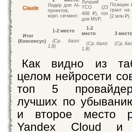
Лучший
Позиции 
Лидер для AI-
ТСО (23
Claude
грант на
проектов,
488 ₽), топ
корп. сегмент.
(2 млн ₽).
для MVP.
1-2
1-2 место
место
3 мест
Итог
(Ср. балл:
(Консенсус)
(Ср. балл:
(Ср. бал
1.8)
1.8)
Как видно из та
целом нейросети со
топ 5 провайдер
лучших по убывани
и второе место р
Yandex Cloud и 