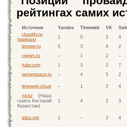
Позиции провай
рейтингах самих ис
Источник
Yandex
Timeweb
VK
Sele
cloud4y.ru
1
5
2
4
(startups)
tproger.ru
5
3
4
2
cnews.ru
–
1
2
–
habr.com
1
3
2
7
serverspace.ru
–
4
5
2
timeweb.cloud
–
1
2
4
ng.kz
(Наша
газета Костанай
1
4
2
3
Казахстан)
tobiz.net
1
–
3
4