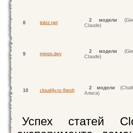
2 модели
(Gemi
8
tobiz.net
Claude)
2 модели
(Gemi
9
miops.dev
Claude)
2 модели
(Chat
10
cloud4y.ru (best)
Алиса)
Успех статей C