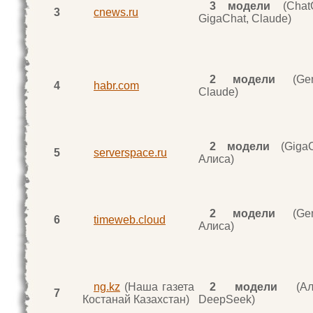
3 модели
(Chat
3
cnews.ru
GigaChat, Claude)
2 модели
(Gemi
4
habr.com
Claude)
2 модели
(GigaC
5
serverspace.ru
Алиса)
2 модели
(Gemi
6
timeweb.cloud
Алиса)
ng.kz
(Наша газета
2 модели
(Али
7
Костанай Казахстан)
DeepSeek)