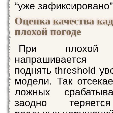
“уже зафиксировано”
Оценка качества ка
плохой погоде
При плохой 
напрашивается 
поднять threshold у
модели. Так отсекае
ложных срабатыв
заодно теряетс