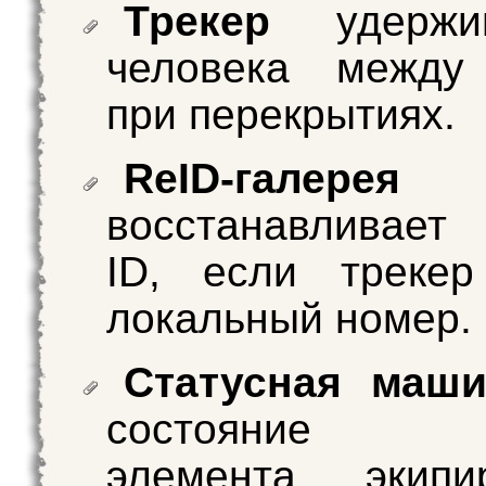
Трекер
удержи
человека между
при перекрытиях.
ReID-галерея
восстанавливает
ID, если трекер
локальный номер.
Статусная маши
состояние к
элемента экип