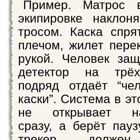
Пример. Матрос 
экипировке наклон
тросом. Каска спря
плечом, жилет пере
рукой. Человек за
детектор на трё
подряд отдаёт “че
каски”. Система в э
не открывает на
сразу, а берёт пауз
трекер должен