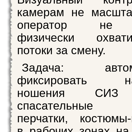
камерам не масшта
оператор не 
физически охват
потоки за смену.
Задача: автома
фиксировать на
ношения СИЗ (
спасательные 
перчатки, костюмы-
в рабочих зонах на