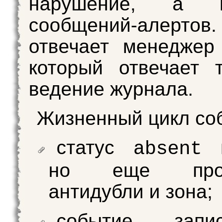
нарушение, а 
сообщений-алертов
отвечает менеджер
который отвечает 
ведение журнала.
Жизненный цикл со
статус
п
absent
но еще пров
антидубли и зона;
событие зап