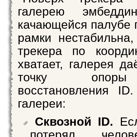
галерею эмбедди
качающейся палубе 
рамки нестабильна,
трекера по коорди
хватает, галерея да
точку опор
восстановления ID
галереи:
Сквозной ID.
Есл
потерял чело