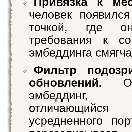
Привязка к мес
человек появилс
точкой, где о
требования к со
эмбеддинга смягча
Фильтр подозр
обновлений.
Оди
эмбеддинг,
отличающи
усредненного пор