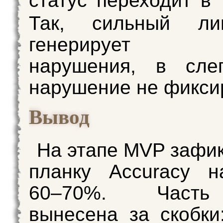
статус переходит в
Так, сильный ли
генерирует 
нарушения, в сле
нарушение не фикси
Вывод
На этапе MVP зафи
планку Accuracy н
60–70%. Часть
вынесена за скобки