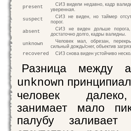
СИЗ видели недавно, кадр валиде
present
уверенная.
СИЗ не виден, но таймер отсу
suspect
порог.
СИЗ не виден дольше порога,
absent
достаточно долго, кадры валидны.
Человек мал, обрезан, перекры
unknown
сильный дождь/снег, объектив загряз
recovered
СИЗ снова виден устойчиво неско
Разница между
принципиал
unknown
человек далеко
занимает мало пик
палубу заливает