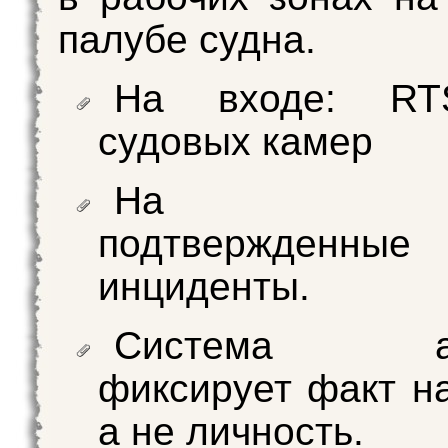
палубе судна.
На входе: RTS
судовых камер
На вых
подтвержденные
инциденты.
Система ано
фиксирует факт н
а не личность.