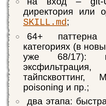
на вход – git-
директория или 
;
SKILL.md
64+ паттерн
категориях (в нов
уже 68/17): и
эксфильтрация,
тайпсквоттинг, 
poisoning и пр.;
два этапа: быстр