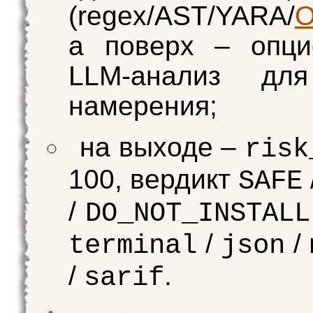
(regex/AST/YARA/
O
а поверх – опци
LLM-анализ дл
намерения;
на выходе –
risk
100, вердикт
SAFE
/
DO_NOT_INSTALL
/
/
terminal
json
/
.
sarif