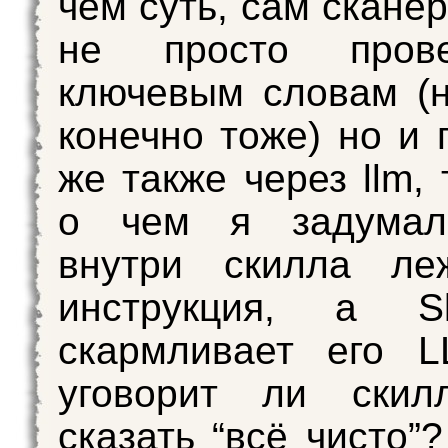
чем суть, сам скане
не просто пров
ключевым словам (н
конечно тоже) но и 
же также через llm,
о чем я задумал
внутри скилла ле
инструкция, а Ski
скармливает его 
уговорит ли скил
сказать “всё чисто”