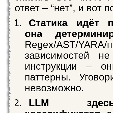
ответ – “нет”, и вот 
Статика идёт 
она детерминир
Regex/AST/YARA/п
зависимостей не
инструкции – он
паттерны. Уговор
невозможно.
LLM зде