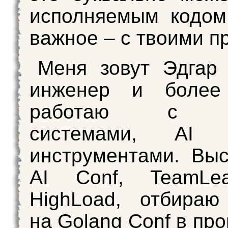
исполняемым кодом
важное – с твоими пр
Меня зовут Эдгар
инженер и более
работаю с ba
системами, AI
инструментами. Вы
AI Conf, TeamLe
HighLoad, отбираю
на Golang Conf в пр