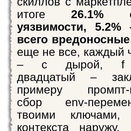
скиллов с маркетпле
итоге
26.1% с
уязвимости, 5.2% 
всего вредоносные
еще не все, каждый 
– с дырой, f 
двадцатый – зак
примеру промпт-и
сбор env-перем
твоими ключами, 
контекста наружу,