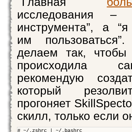
Главная
бол
исследования – 
инструмента”, а “
им пользоваться”.
делаем так, чтобы
происходила с
рекомендую созда
который резолви
прогоняет SkillSpecto
скилл, только если о
# ~/.zshrc | ~/.bashrc
