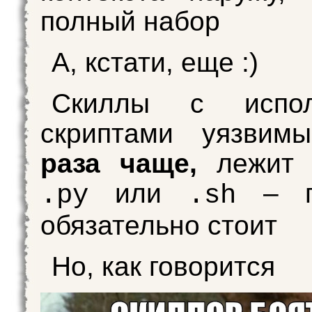
полный набор
А, кстати, еще :)
Скиллы с испол
скриптами уязви
раза чаще,
лежит 
или
– пр
.py
.sh
обязательно стоит
Но, как говорится