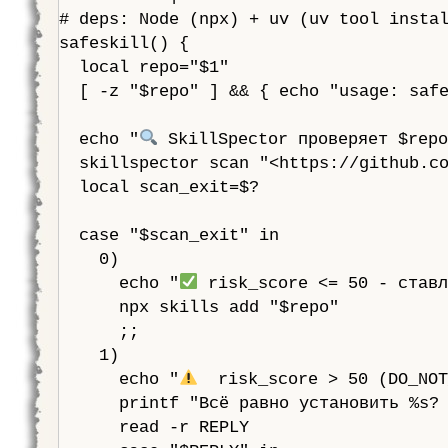
# deps: Node (npx) + uv (uv tool instal
safeskill() {

  local repo="$1"

  [ -z "$repo" ] && { echo "usage: safe
  echo "
 SkillSpector проверяет $repo
  skillspector scan "<https://github.co
  local scan_exit=$?

  case "$scan_exit" in

    0)

      echo "
 risk_score <= 50 - ставл
      npx skills add "$repo"

      ;;

    1)

      echo "
  risk_score > 50 (DO_NOT
      printf "Всё равно установить %s? 
      read -r REPLY
