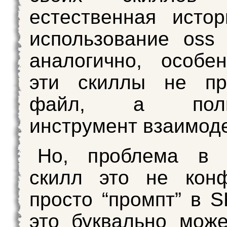
естественная исто
использование oss
аналогично, особе
эти скиллы не п
файл, а полно
инструмент взаимод
Но, проблема в 
скилл это не кон
просто “промпт” в S
это буквально мож