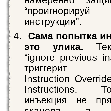
намеренно защ
“проигнорируй
инструкции”.
Сама попытка и
это улика.
Тек
“ignore previous in
триггерит п
Instruction Overrid
Instructions.
инъекция не пря
сканера, а н