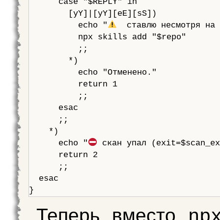
      case "$REPLY" in

        [yY]|[yY][eE][sS])

          echo "
  ставлю несмотря на 
          npx skills add "$repo"

          ;;

        *)

          echo "Отменено."

          return 1

          ;;

      esac

      ;;

    *)

      echo "
 скан упал (exit=$scan_ex
      return 2

      ;;

  esac

Теперь вместо
np