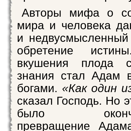
Авторы мифа о со
мира и человека да
и недвусмысленный 
обретение истин
вкушения плода 
знания стал Адам 
богами.
«Как один и
сказал Господь. Но 
было окончат
превращение Адама