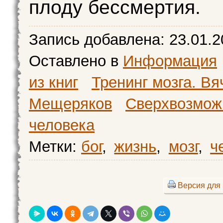
плоду бессмертия.
Запись добавлена:
23.01.2
Оставлено в
Информация
из книг
Тренинг мозга. Вя
Мещеряков
Сверхвозмож
человека
Метки:
бог
,
жизнь
,
мозг
,
ч
Версия для 