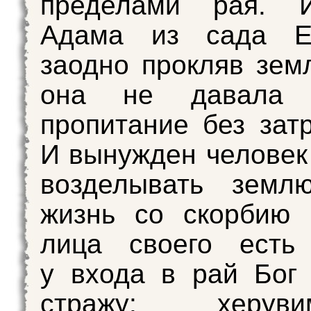
пределами рая. 
Адама из сада Ед
заодно прокляв зем
она не давала ч
пропитание без затр
И вынужден человек 
возделывать зем
жизнь со скорбию 
лица своего есть
у входа в рай Бог
стражу: херу