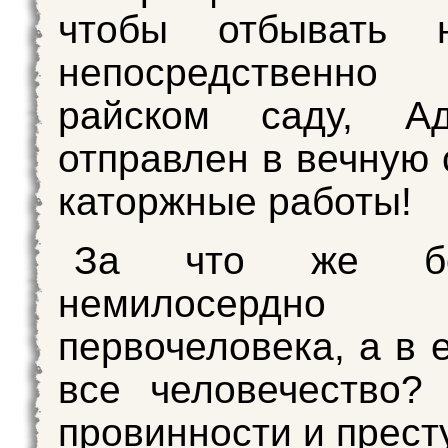
чтобы отбывать н
непосредств
райском саду, А
отправлен в вечную 
каторжные работы!
За что же бо
немилосердно н
первочеловека, а в 
все человечество?
провинности и прест