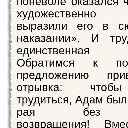
поневоле оказался ч
художественно
выразили его в с
наказании». И т
единственная
Обратимся к пос
предложению прив
отрывка: чтоб
трудиться, Адам был
рая без 
возвращения! Вме