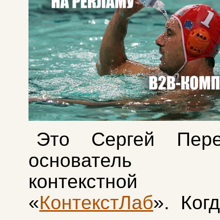
Это Сергей Перев
основатель аг
контекстной р
«
КонтекстЛаб
». Ког