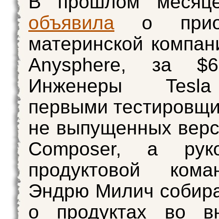
В прошлом месяц
объявила
о приоб
материнской компани
Anysphere, за $
Инженеры Tesl
первыми тестировщ
не выпущенных верс
Composer, а руко
продуктовой ком
Эндрю Милич собир
о продуктах во вн