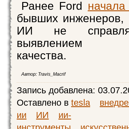
Ранее Ford
начала
бывших инженеров, 
ИИ не справля
выявлением п
качества.
Автор:
Travis_Macrif
Запись добавлена:
03.07.2
Оставлено в
tesla
внедре
ии
ИИ
ии-
инструменты
искусствен