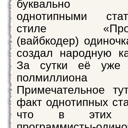
буквально п
однотипными ста
стиле «Прогр
(вайбкодер) одиночк
создал народную к
За сутки её уже 
полмиллиона че
Примечательное ту
факт однотипных ста
что в этих ст
программисты-од