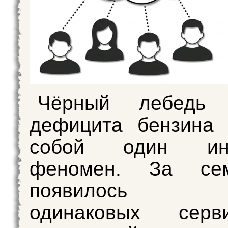
Чёрный лебедь
дефицита бензина 
собой один инт
феномен. За се
появилось д
одинаковых серв