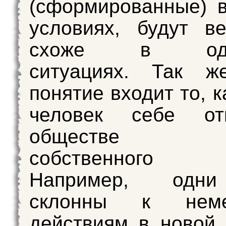
(сформированные) 
условиях, будут в
схоже в один
ситуациях. Так 
понятие входит то, 
человек себе от
обществе (ч
собственного 
Например, одн
склонны к неме
действиям в новой 