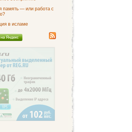
я память — или работа с
ю?
ция в исламе