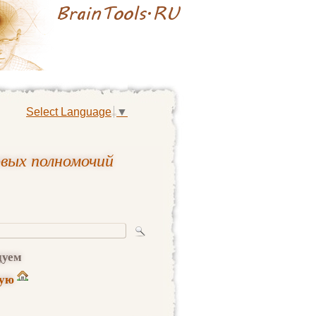
Select Language
▼
вых полномочий
дуем
ную