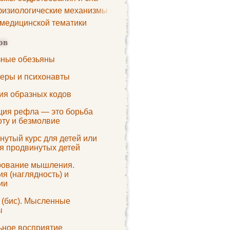
изиологические механизмы сна
 медицинской тематики
ов
зные обезьяны
теры и психонавты
ия образных кодов
ция рефла — это борьба
оту и безмолвие
нутый курс для детей или
ля продвинутых детей
ование мышления.
я (наглядность) и
ии
 (бис). Мысленные
ы
ьное восприятие