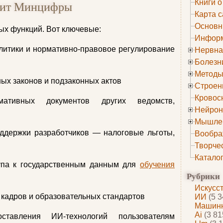
Книги о
чит Минцифры
Карта с
Основн
ых функций. Вот ключевые:
Информ
литики и нормативно-правовое регулирование
Нервна
Болезн
Методы
ых законов и подзаконных актов
Строен
Кровос
мативных документов других ведомств,
Нейрон
Мышле
ддержки разработчиков — налоговые льготы,
Вообра
Творче
Катало
упа к государственным данным для
обучения
Рубрики
Искусс
 кадров и образовательных стандартов
ИИ
(5 3
Машинн
Ai
(3 81
ставления ИИ-технологий пользователям