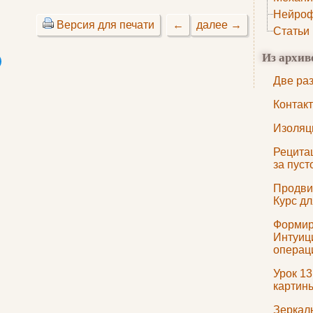
Нейроф
Версия для печати
←
далее →
Статьи
Из архив
Две ра
Контак
Изоляц
Рецита
за пуст
Продви
Курс д
Формир
Интуици
операц
Урок 13
картин
Зеркал