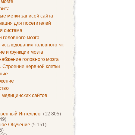
 мозге
айта
ые метки записей сайта
ация для посетителей
я система
и головного мозга
 исследования головного мозга
ие и функции мозга
набжение головного мозга
. Строение нервной клетки
ние
жение
ство
г медицинских сайтов
твенный Интеллект
(12 805)
49)
ое Обучение
(5 151)
5)