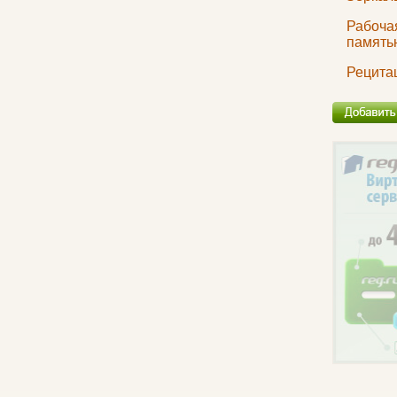
Рабоча
память
Рецита