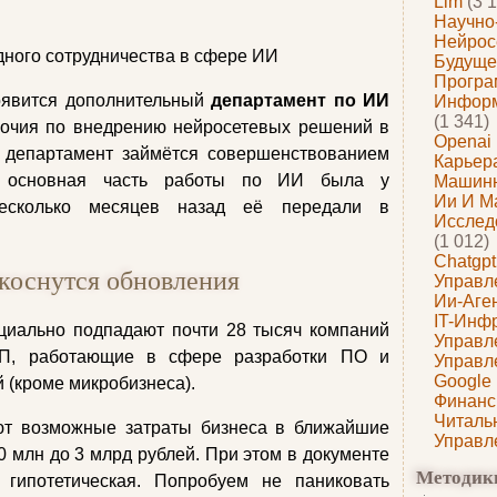
Llm
(3 1
Научно
Нейрос
ного сотрудничества в сфере ИИ
Будуще
Програ
оявится дополнительный
департамент по ИИ
Информ
(1 341)
мочия по внедрению нейросетевых решений в
Openai
й департамент займётся совершенствованием
Карьера
е основная часть работы по ИИ была у
Машин
Ии И М
несколько месяцев назад её передали в
Исслед
(1 012)
Chatgpt
 коснутся обновления
Управл
Ии-Аге
IT-Инф
циально подпадают почти 28 тысяч компаний
Управл
П, работающие в сфере разработки ПО и
Управл
Google
(кроме микробизнеса).
Финанс
Читаль
ют возможные затраты бизнеса в ближайшие
Управл
0 млн до 3 млрд рублей. При этом в документе
Методик
а гипотетическая. Попробуем не паниковать