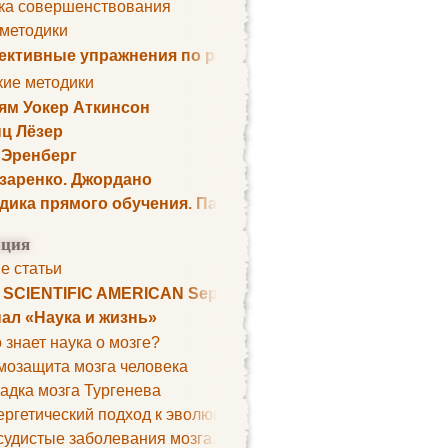
ка совершенствования
 методики
ктивные упражнения по развитию памяти
кие методики
ям Уокер Аткинсон
ц Лёзер
 Эренберг
озаренко. Джордано
дика прямого обучения. Пауль Шелли
ция
е статьи
. SCIENTIFIC AMERICAN September 1979
ал «Наука и жизнь»
 знает наука о мозге?
мозащита мозга человека
адка мозга Тургенева
ргетический подход к эволюции мозга
удистые заболевания мозга. Все может начаться с головно