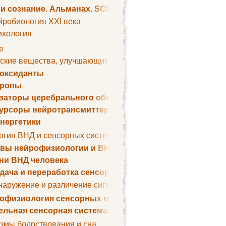
 и сознание. Альманах. SCIENTIFIC AMERICAN
йробиология XXI века
ихология
е
ские вещества, улучшающие умственные способности
оксиданты
тропы
ваторы церебрального обмена веществ
урсоры нейротрансмиттеров
нергетики
огия ВНД и сенсорных систем
вы нейрофизиологии и ВНД
ни ВНД человека
дача и переработка сенсорных сигналов
наружение и различение сигналов. Сенсорная рецепция
офизиология сенсорных процессов
ельная сенсорная система
змы бодрствования и сна