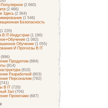
26)
-Популярное
(2 660)
ети
(2 466)
е Здесь
(2 364)
ммирование
(1 546)
ационная Безопасность
(1 220)
 В IT-Индустрии
(1 190)
ное+обучение
(1 082)
ашинное Обучение
(1 055)
ования И Прогнозы В IT
(996)
ение Продуктом
(884)
нты
(814)
раструктура
(810)
ение Разработкой
(803)
ение Персоналом
(782)
(741)
ы В IT
(720)
ный Зал
(704)
ение Проектами
(687)
и