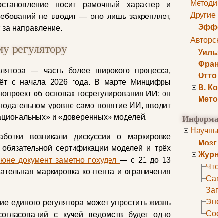
Методи
остановление носит рамочный характер и
Другие
ребований не вводит — оно лишь закрепляет,
Эффе
т за направление.
Авторс
му регулятору
Уиль
Фран
улятора — часть более широкого процесса,
Отто
дёт с начала 2026 года. В марте Минцифры
В. К
опроект об основах госрегулирования ИИ: он
Мето
нодательном уровне само понятие ИИ, вводит
Информа
национальных» и «доверенных» моделей.
Научны
аботки возникали дискуссии о маркировке
Мозг
, обязательной сертификации моделей и трёх
Журн
июне документ заметно похудел
— с 21 до 13
Что
язательная маркировка контента и ограничения
Са
Заг
Эне
ие единого регулятора может упростить жизнь
Сос
огласований с кучей ведомств будет одно