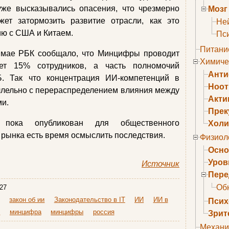
уже высказывались опасения, что чрезмерно
Мозг
жет затормозить развитие отрасли, как это
Не
ию с США и Китаем.
Пс
Питани
в мае РБК сообщало, что Минцифры проводит
Химиче
ет 15% сотрудников, а часть полномочий
Анти
. Так что концентрация ИИ-компетенций в
Ноо
ллельно с перераспределением влияния между
Акти
и.
Прек
 пока опубликован для общественного
Холи
у рынка есть время осмыслить последствия.
Физиол
Осно
Уров
Источник
Пере
Об
27
закон об ии
Законодательство в IT
ИИ
ИИ в
Псих
т
минцифра
минцифры
россия
Зрит
Механи