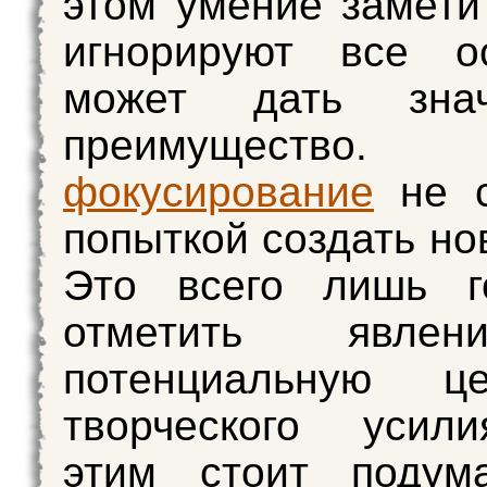
этом умение заметит
игнорируют все ос
может дать знач
преимущество. 
фокусирование
не с
попыткой создать но
Это всего лишь го
отметить явле
потенциальную ц
творческого усил
этим стоит подум