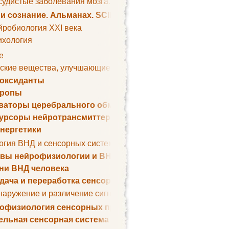
удистые заболевания мозга. Все может начаться с головно
 и сознание. Альманах. SCIENTIFIC AMERICAN
йробиология XXI века
ихология
е
ские вещества, улучшающие умственные способности
оксиданты
тропы
ваторы церебрального обмена веществ
урсоры нейротрансмиттеров
нергетики
огия ВНД и сенсорных систем
вы нейрофизиологии и ВНД
ни ВНД человека
дача и переработка сенсорных сигналов
наружение и различение сигналов. Сенсорная рецепция
офизиология сенсорных процессов
ельная сенсорная система