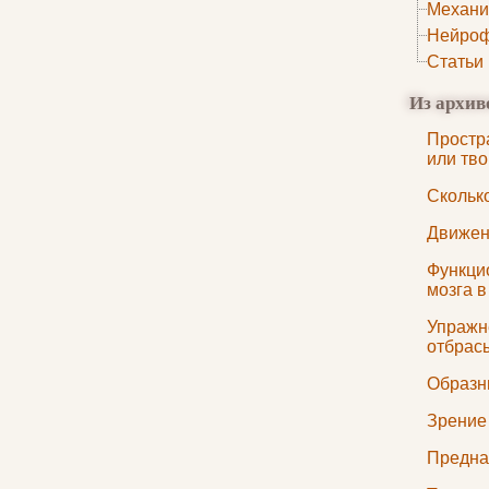
Механи
Нейроф
Статьи
Из архив
Простр
или тв
Скольк
Движен
Функци
мозга в
Упражн
отбрас
Образн
Зрение
Предна