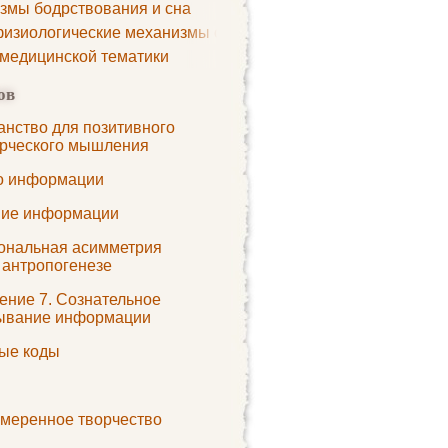
змы бодрствования и сна
изиологические механизмы сна
 медицинской тематики
ов
анство для позитивного
орческого мышления
о информации
ие информации
ональная асимметрия
 антропогенезе
ение 7. Сознательное
ывание информации
ые коды
меренное творчество