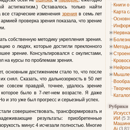
Книги о
й астигматизм.) Оставалось только найти
Карта с
да все старческие изменения
зрения
в семь лет
Основн
 армией проверка зрения показала, что зрение
Информ
ии.
Нервна
вать собственную методику укрепления зрения.
Болезн
цию о людях, которые достигли преклонного
Методы
ошее зрение. Консультировался с окулистами,
Строен
ел на курсы по проблемам зрения.
Кровос
Нейрон
т, основным достижением стало то, что после
Мышле
их снял. Сказать, что дальнозоркость в 50 лет
Вообра
не совсем правдой, точнее, удалось зрение
Творче
 которое было в 7-лет-нем возрасте. Я даже
Катало
Но и это уже был прогресс и серьезный успех.
Рубрики
стали совершенствовать, трансформировать и
Искусс
надеживающие результаты: приобретенные
ИИ
(5 3
Машинн
зорукость минус 4 исчезали полностью. Многие
Ai
(3 81