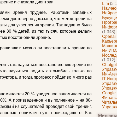
зрение и снижали диоптрии.
Llm
(3 1
Научно
ями зрения труднее. Работами западных
Нейрос
Будуще
ремя достоверно доказано, что метод тренинга
Програ
аты для укрепления зрения. Так недавно было
Информ
е 30 % детей, из тех тысяч, которые делали
(1 343)
Openai
стью восстановили зрение.
Карьера
Машин
рашивают: можно ли восстановить зрение по
Ии И М
Исслед
(1 012)
тить так: научиться восстановлению зрения по
Chatgpt
Управл
 что научиться водить автомобиль только по
Ии-Аге
труктора, и тогда прогресс пойдет во много раз
IT-Инф
Управл
Управл
Google
запоминается 20 %, увиденное запоминается на
Финанс
-50%. А произведенное и выполненное – на 80-
Читаль
аждый из слушателей проводит свой тренинг,
Управл
олностью понимает суть происходящего. Как
Методик