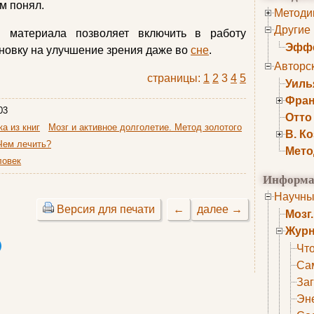
ам понял.
Методи
Другие
и материала позволяет включить в работу
Эффе
ановку на улучшение зрения даже во
сне
.
Авторс
страницы:
1
2
3
4
5
Уиль
Фран
03
Отто
а из книг
Мозг и активное долголетие. Метод золотого
В. К
 Чем лечить?
Мето
ловек
Информа
Научны
Версия для печати
←
далее →
Мозг
Журн
Что
Са
Заг
Эне