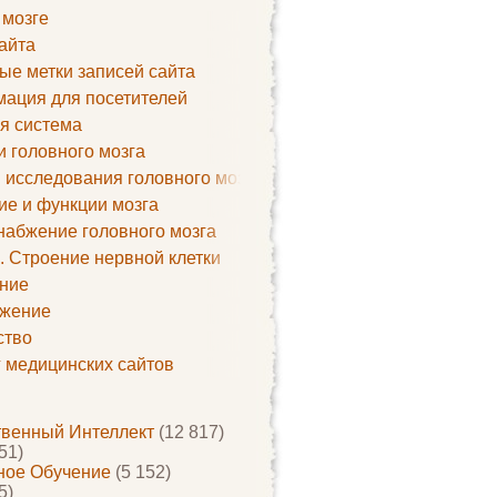
 мозге
айта
ые метки записей сайта
ация для посетителей
я система
и головного мозга
 исследования головного мозга
ие и функции мозга
набжение головного мозга
. Строение нервной клетки
ние
жение
ство
г медицинских сайтов
твенный Интеллект
(12 817)
51)
ое Обучение
(5 152)
5)