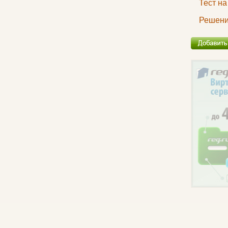
Тест н
Решени