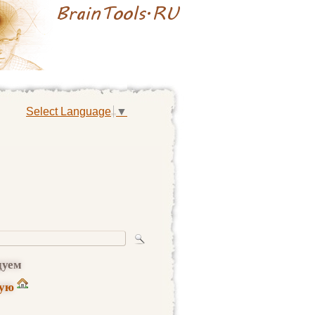
Select Language
▼
дуем
ную