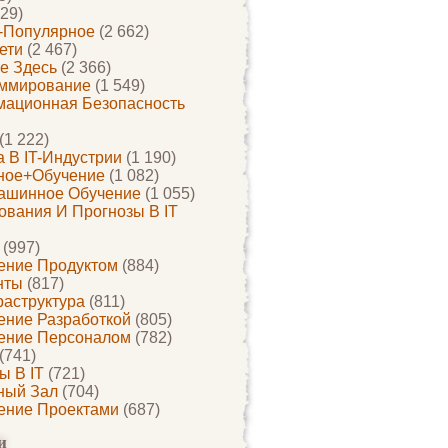
29)
-Популярное
(2 662)
ети
(2 467)
е Здесь
(2 366)
ммирование
(1 549)
ационная Безопасность
(1 222)
 В IT-Индустрии
(1 190)
ное+обучение
(1 082)
ашинное Обучение
(1 055)
ования И Прогнозы В IT
(997)
ение Продуктом
(884)
нты
(817)
раструктура
(811)
ение Разработкой
(805)
ение Персоналом
(782)
(741)
ы В IT
(721)
ный Зал
(704)
ение Проектами
(687)
и