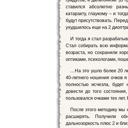
ставился абсолютно разны
катаракту, глаукому – и тог
будут присутствовать. Перед
ухудшилось еще на 2 диоптр
И тогда я стал разрабаты
Стал собирать всю информа
возраста, но сохранили хор
оптиками, психологами, пош
…На это ушло более 20 ле
40-летнего ношения очков я 
полностью исчезла, будет 
довести до того состояния,
пользовался очками тех лет. 
После этого методику мы 
расширять. Получили об
дальнозоркость плюс 2 и бли