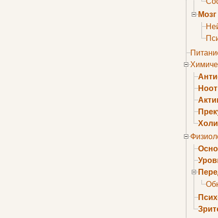
Сос
Мозг
Не
Пс
Питани
Химиче
Анти
Ноо
Акти
Прек
Холи
Физиол
Осно
Уров
Пере
Об
Псих
Зрит