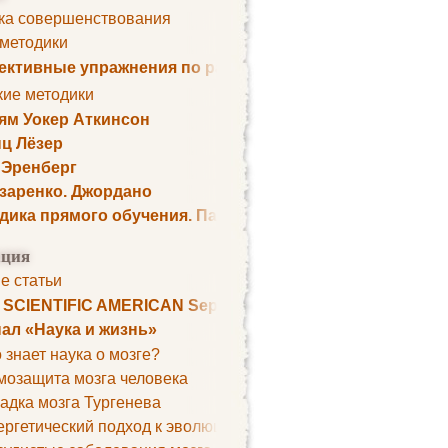
ка совершенствования
 методики
ктивные упражнения по развитию памяти
кие методики
ям Уокер Аткинсон
ц Лёзер
 Эренберг
озаренко. Джордано
дика прямого обучения. Пауль Шелли
ция
е статьи
. SCIENTIFIC AMERICAN September 1979
ал «Наука и жизнь»
 знает наука о мозге?
мозащита мозга человека
адка мозга Тургенева
ргетический подход к эволюции мозга