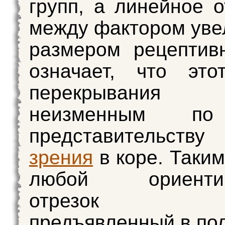
групп, а линейное 
между фактором уве
размером рецептив
означает, что это
перекрывания о
неизменным по
представительст
зрения
в коре. Таким
любой ориентир
отрезок л
предъявленный в пол