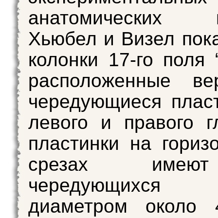
анатомических п
Хьюбел и Визел пока
колонки 17-го поля 
расположенные вер
чередующиеся плас
левого и правого г
пластинки на гориз
срезах име
чередующихся 
диаметром около 