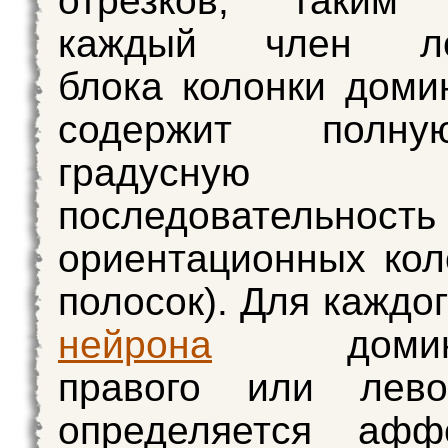
отрезков, таким 
каждый член лок
блока колонки доми
содержит полн
градусную
последовательност
ориентационных кол
полосок). Для каждо
нейрона
доминан
правого или лево
определяется афф