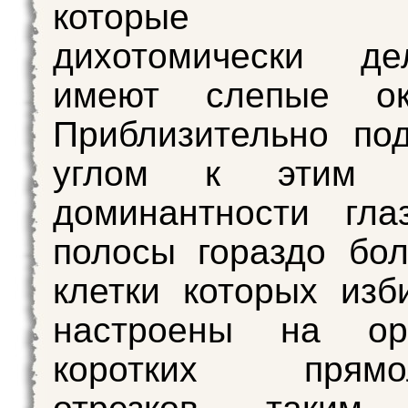
которые из
дихотомически д
имеют слепые око
Приблизительно по
углом к этим п
доминантности гла
полосы гораздо бол
клетки которых изб
настроены на ор
коротких прямол