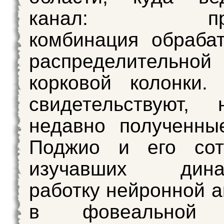
канал: прои
комбинация обраба
распределительной
корковой колонки.
свидетельствуют, 
недавно полученны
Поджио и его сотр
изучавших динам
работку нейронной а
в фовеальной 