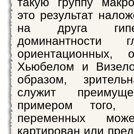
такую группу макро
это результат налож
на друга гипер
доминантности 
ориентационных, о
Хьюбелом и Визело
образом, зритель
служит преимуще
примером того, 
переменных мож
картирован или пред