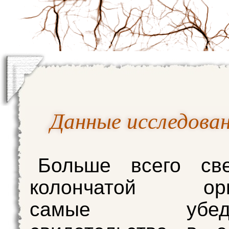
Данные исследова
Больше всего св
колончатой орга
самые убедит