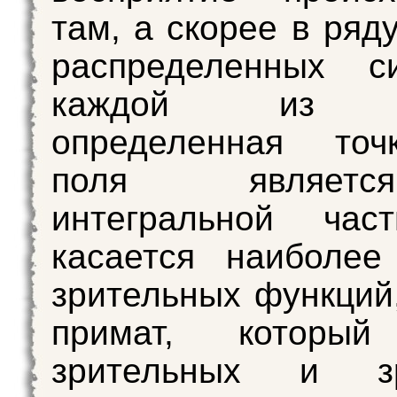
там, а скорее в ряд
распределенных с
каждой из к
определенная точ
поля являе
интегральной час
касается наиболее
зрительных функций,
примат, котор
зрительных и зр