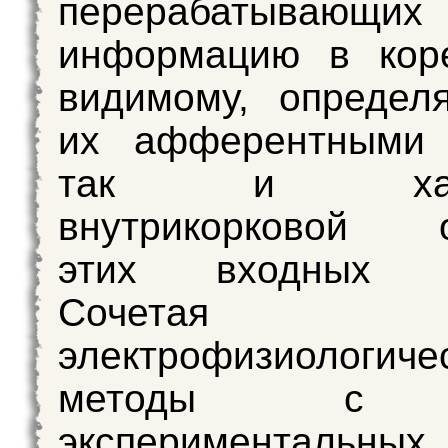
перерабатывающих
информацию в кор
видимому, определ
их афферентными 
так и хара
внутрикорковой о
этих входных си
Сочетая
электрофизиологиче
методы с 
экспериментальных