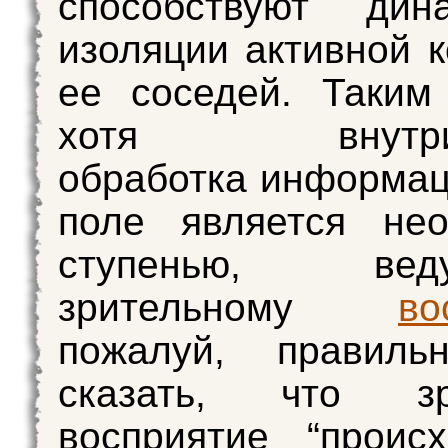
способствуют дина
изоляции активной к
ее соседей. Таким
хотя внутрико
обработка информац
поле является нео
ступенью, в
зрительному
во
пожалуй, правиль
сказать, что зр
восприятие “проис