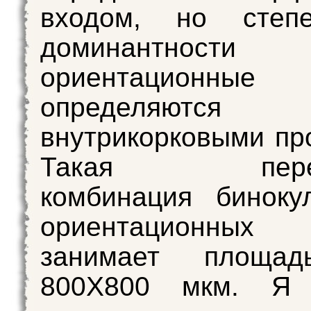
входом, но степ
доминантно
ориентационные 
определяются
внутрикорковыми пр
Такая перекр
комбинация биноку
ориентационны
занимает площад
800Х800 мкм. Я 