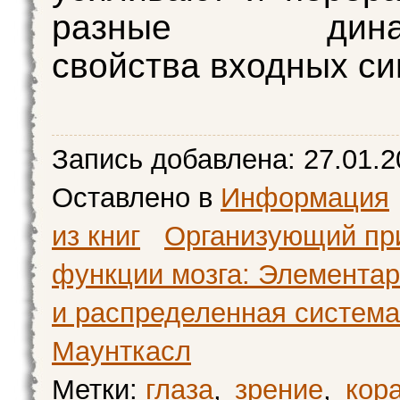
разные динами
свойства входных си
Запись добавлена:
27.01.2
Оставлено в
Информация
из книг
Организующий пр
функции мозга: Элемента
и распределенная система
Маунткасл
Метки:
глаза
,
зрение
,
кор