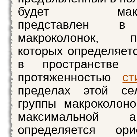
будет макси
представлен в
макроколонок, п
которых определяет
в пространстве 
протяженностью
ст
пределах этой сел
группы макроколоно
максимальной ак
определяется орие