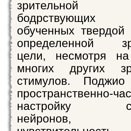
зрительной
бодрствующих о
обученных твердой
определенной зр
цели, несмотря на
многих других зр
стимулов. Поджио
пространственно-ча
настройку стр
нейронов