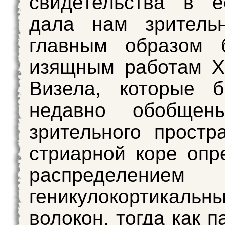
свидетельства в е
дала нам зрительн
главным образом б
изящным работам Х
Визела, которые 
недавно обобщен
зрительного простр
стриарной коре опр
распределением
геникулокортикальн
волокон, тогда как 