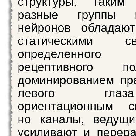
структуры. Таким 
разные группы в
нейронов обладаю
статическими св
определенного
рецептивного 
доминированием пр
левого гл
ориентационным св
но каналы, ведущи
усиливают и перер