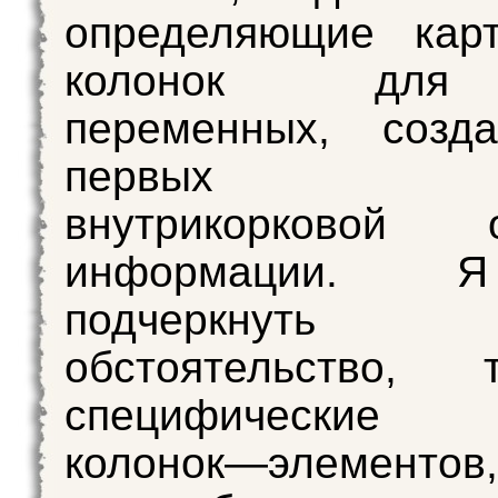
определяющие карт
колонок дл
переменных, созд
первых сту
внутрикорковой о
информации. 
подчеркнут
обстоятельство,
специфические с
колонок—элементов,