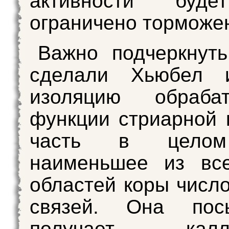
активности буде
ограничено торможе
Важно подчеркнуть
сделали Хьюбел 
изоляцию обраба
функции стриарной 
часть в целом
наименьшее из все
областей коры числ
связей. Она пос
получает калло