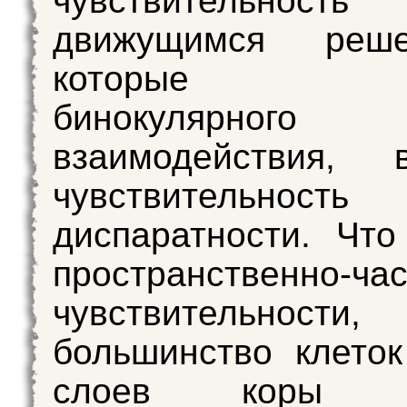
чувствительн
движущимся реш
которые ас
бинокулярного
взаимодействия,
чувствительн
диспаратности. Что
пространственно-ча
чувствительно
большинство клеток
слоев коры об