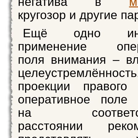
негатива в
м
кругозор и другие п
Ещё одно инт
применение опер
поля внимания – в
целеустремлённо
проекции правого
оперативное поле 
на соответст
расстоянии реком