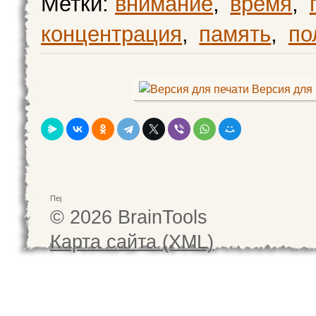
Метки:
внимание
,
время
,
концентрация
,
память
,
по
Версия для 
© 2026 BrainTools
Карта сайта (XML)