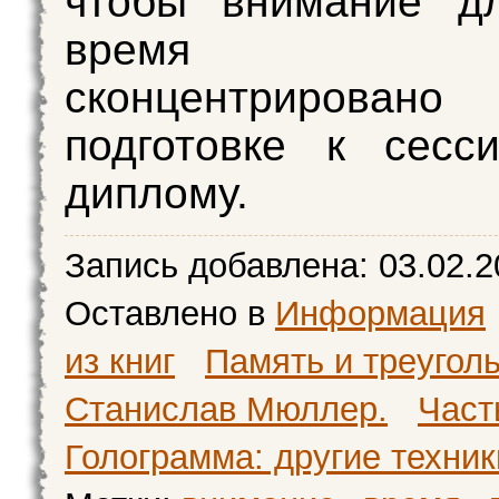
чтобы внимание дл
время 
сконцентриров
подготовке к сесс
диплому.
Запись добавлена:
03.02.2
Оставлено в
Информация
из книг
Память и треугол
Станислав Мюллер.
Част
Голограмма: другие техник