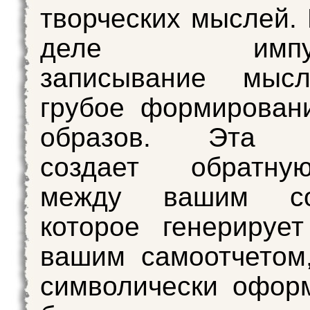
творческих мыслей.
деле импуль
записывание мыс
грубое формирован
образов. Эта п
создает обратну
между вашим соз
которое генерируе
вашим самоотчетом
символически офор