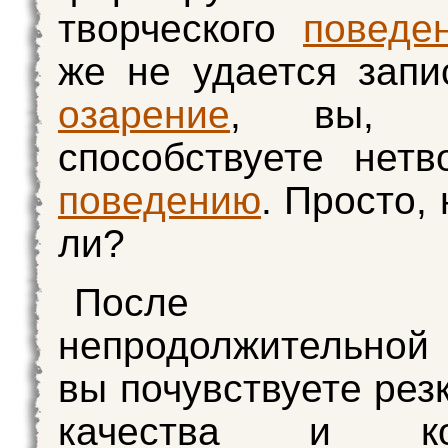
творческого
поведе
же не удается запи
озарение
, вы, на
способствуете нетв
поведению
. Просто,
ли?
После со
непродолжительной
вы почувствуете рез
качества и кол