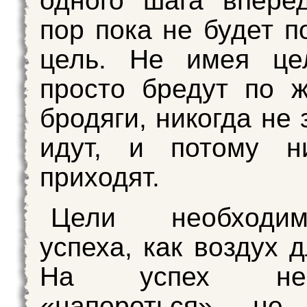
одного шага впере
пор пока не будет п
цель. Не имея це
просто бредут по ж
бродяги, никогда не 
идут, и потому н
приходят.
Цели необход
успеха, как воздух 
На успех нево
«напороться», не 