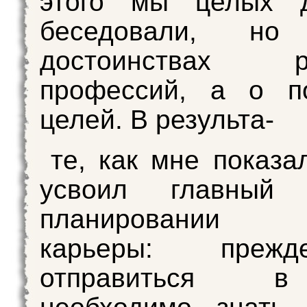
этого мы целых 
беседовали, н
достоинствах ра
профессий, а о по
целей. В результа-
те, как мне показа
усвоил главный
планировании т
карьеры: преж
отправиться в