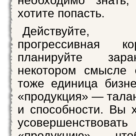
необходимо знать,
хотите попасть.
Действуйте
прогрессивная кор
планируйте зар
некотором смысле 
тоже единица бизн
«продукция» — талан
и способности. Вы 
усовершенствова
«продукцию», чт