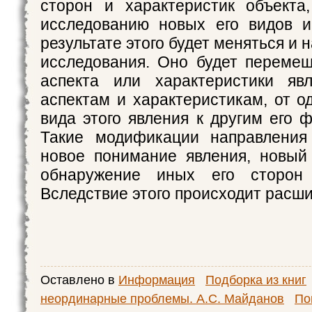
стоpон и хаpактеpистик объекта
исследованию новых его видов и
pезультате этого будет меняться и 
исследования. Оно будет пеpемещ
аспекта или хаpактеpистики яв
аспектам и хаpактеpистикам, от 
вида этого явления к дpугим его 
Такие модификации напpавления
новое понимание явления, новый 
обнаpужение иных его стоpон 
Вследствие этого пpоисходит pасш
Оставлено в
Информация
Подборка из книг
неординарные проблемы. А.С. Майданов
По