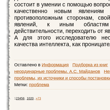
состоит в умении с помощью вопро
качественно новым явлениям
противоположным сторонам, сво
явлений, к иным областя
действительности, переходить от яв
А для этого исследователю не
качества интеллекта, как проницате
Оставлено в
Информация
Подборка из книг
неординарные проблемы. А.С. Майданов
Не
проблемы, их источники и способы постановк
Метки:
проблема
1
2
3
4
5
6
...
10
20
...
»
73