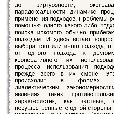
до виртуозности, экстрав
парадоксальности динамике про
применения подходов. Проблемы р
помощью одного какого-либо подх
поиска искомого обычно прибега
подходам. И здесь встает вопро
выбора того или иного подхода, о
от одного подхода к другом
кооперативного их использова
процесса использования подход
прежде всего в их смене. Эт
происходит в формах, по
диалектическим закономерност
явлениях таких противополо
характеристик, как частные, в
несущественные, с одной стороны,