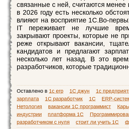
связанные с ней, считаются менее
в 2026 году есть несколько обстоя
влияют на восприятие 1С.Во-первы
IT переживает не лучшие врем
закрывают проекты, которые не пр
реже открывают вакансии, тщате
кандидатов и предлагают зарпла
несколько лет назад. В это вре
разработчиков, которые традицион
Оставлено в
1c erp
1C джун
1c предприят
зарплата
1C разработчик
1С
ERP-систе
Нетология
вакансии 1C программист
Карь
индустрии
платформа 1C
Программирова
разработчиком с нуля
стоит ли учить 1C
ф