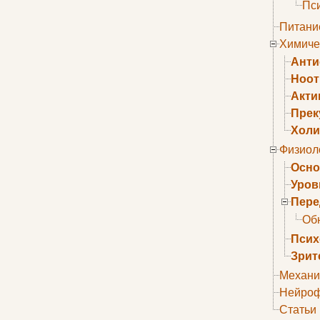
Пс
Питани
Химиче
Анти
Ноо
Акти
Прек
Холи
Физиол
Осно
Уров
Пере
Об
Псих
Зрит
Механи
Нейроф
Статьи