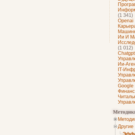
Програ
Информ
(1 341)
Openai
Карьера
Машин
Ии И М
Исслед
(1 012)
Chatgpt
Управл
Ии-Аге
IT-Инф
Управл
Управл
Google
Финанс
Читаль
Управл
Методик
Методи
Другие
Эффе