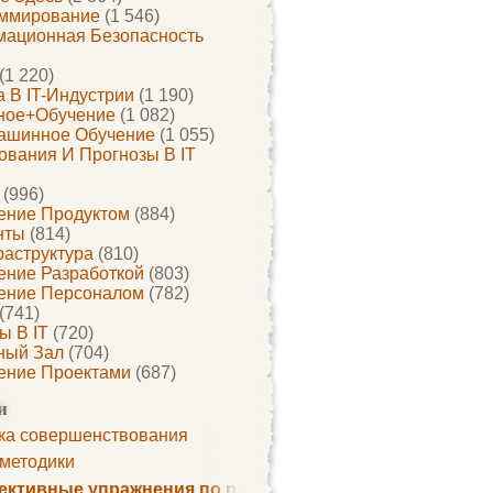
ммирование
(1 546)
ационная Безопасность
(1 220)
 В IT-Индустрии
(1 190)
ное+обучение
(1 082)
ашинное Обучение
(1 055)
ования И Прогнозы В IT
(996)
ение Продуктом
(884)
нты
(814)
раструктура
(810)
ение Разработкой
(803)
ение Персоналом
(782)
(741)
ы В IT
(720)
ный Зал
(704)
ение Проектами
(687)
и
ка совершенствования
 методики
ктивные упражнения по развитию памяти