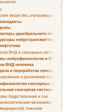
ихология
е
ские вещества, улучшающие умственные способности
оксиданты
тропы
ваторы церебрального обмена веществ
урсоры нейротрансмиттеров
нергетики
огия ВНД и сенсорных систем
вы нейрофизиологии и ВНД
ни ВНД человека
дача и переработка сенсорных сигналов
наружение и различение сигналов. Сенсорная рецепция
офизиология сенсорных процессов
ельная сенсорная система
змы бодрствования и сна
изиологические механизмы сна
 медицинской тематики