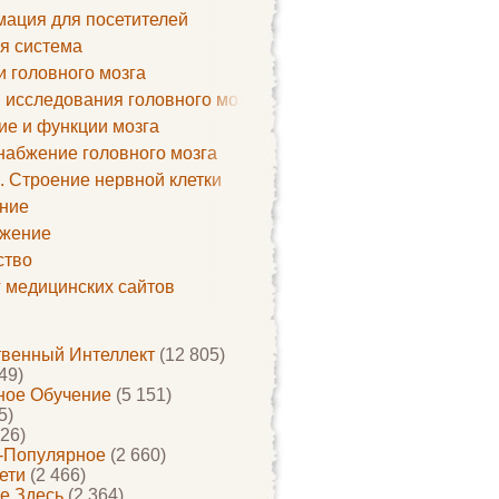
ация для посетителей
я система
и головного мозга
 исследования головного мозга
ие и функции мозга
набжение головного мозга
. Строение нервной клетки
ние
жение
ство
г медицинских сайтов
твенный Интеллект
(12 805)
49)
ое Обучение
(5 151)
5)
26)
-Популярное
(2 660)
ети
(2 466)
е Здесь
(2 364)