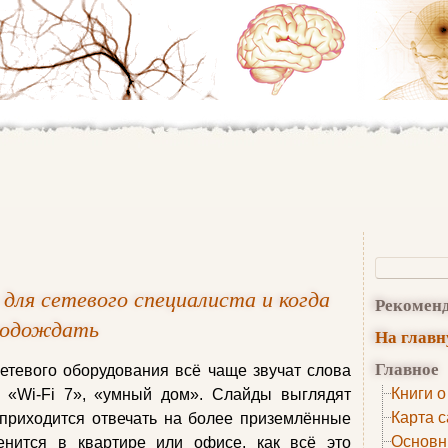
 для сетевого специалиста и когда
Рекомен
 подождать
На глав
Главное
етевого оборудования всё чаще звучат слова
Книги о
, «Wi‑Fi 7», «умный дом». Слайды выглядят
Карта с
приходится отвечать на более приземлённые
Основн
енится в квартире или офисе, как всё это