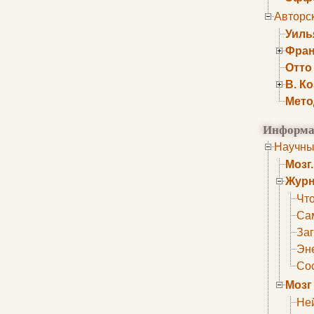
Авторс
Уиль
Фран
Отто
В. К
Мето
Информа
Научны
Мозг
Журн
Что
Са
Заг
Эне
Сос
Мозг
Не