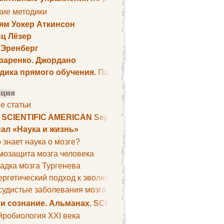
кие методики
ям Уокер Аткинсон
ц Лёзер
 Эренберг
озаренко. Джордано
дика прямого обучения. Пауль Шелли
ция
е статьи
. SCIENTIFIC AMERICAN September 1979
ал «Наука и жизнь»
 знает наука о мозге?
мозащита мозга человека
адка мозга Тургенева
ргетический подход к эволюции мозга
удистые заболевания мозга. Все может начаться с головно
 и сознание. Альманах. SCIENTIFIC AMERICAN
йробиология XXI века