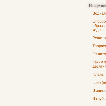
Из архив
Водная
Способ
образы
коды
Решето
Творчес
От авт
Каким я
десяти
Планы 
Глия (н
В эпиц
В глубь