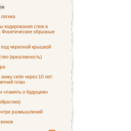
ов
 логика
ы кодирования слов в
. Фонетические образные
 под черепной крышкой
тво (креативность)
ора
 вижу себя через 10 лет:
летний план
и «память о будущем»
ейроглия)
ентре размышлений
 веков