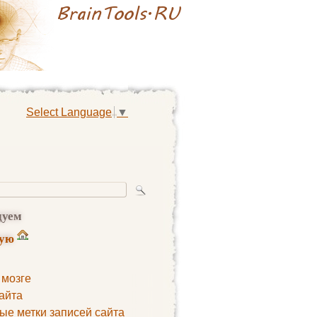
Select Language
▼
дуем
ную
 мозге
айта
ые метки записей сайта