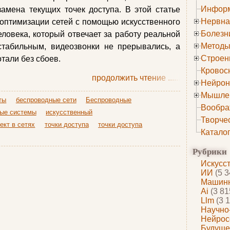
Информ
амена текущих точек доступа. В этой статье
Нервна
 оптимизации сетей с помощью искусственного
Болезн
еловека, который отвечает за работу реальной
Методы
стабильным, видеозвонки не прерывались, а
Строен
тали без сбоев.
Кровос
продолжить чтение
......
Нейрон
Мышле
ты
беспроводные сети
Беспроводные
Вообра
ые системы
искусственный
Творче
ект в сетях
точки доступа
точки доступа
Катало
Рубрики
Искусс
ИИ
(5 3
Машинн
Ai
(3 81
Llm
(3 1
Научно
Нейрос
Будуще