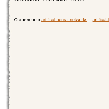
Оставлено в
artifical neural networks
artifical-l