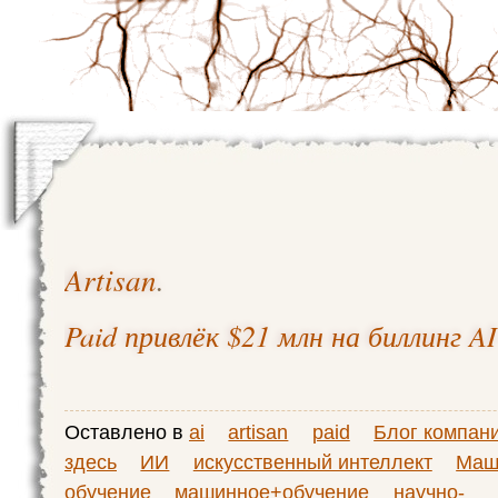
Artisan
.
Paid привлёк $21 млн на биллинг A
Оставлено в
ai
artisan
paid
Блог компан
здесь
ИИ
искусственный интеллект
Маш
обучение
машинное+обучение
научно-