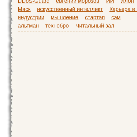
DDoS-Guard
евгений морозов
ИИ
Илон
Маск
искусственный интеллект
Карьера в 
индустрии
мышление
стартап
сэм
альтман
технобро
Читальный зал