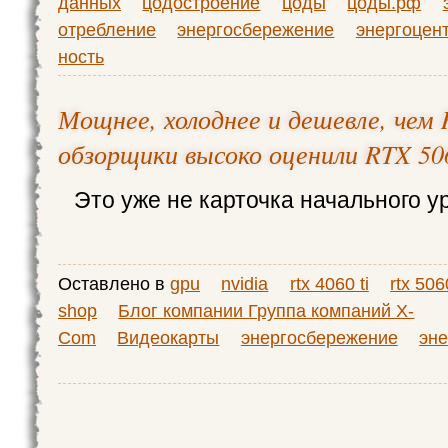
данных
цодостроение
цоды
цоды.рф
отребление
энергосбережение
энергоцен
ность
Мощнее, холоднее и дешевле, чем 
обзорщики высоко оценили RTX 506
Это уже не карточка начального у
Оставлено в
gpu
nvidia
rtx 4060 ti
rtx 5060
shop
Блог компании Группа компаний X-
Com
Видеокарты
энергосбережение
эн