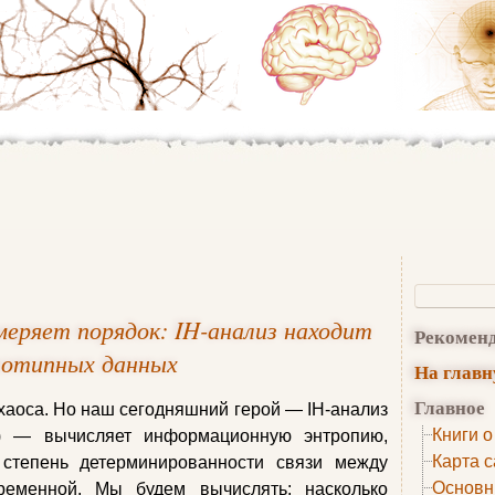
меряет порядок: IH-анализ находит
Рекомен
нотипных данных
На глав
Главное
аоса. Но наш сегодняшний герой — IH-анализ
Книги о
ysis) — вычисляет информационную энтропию,
Карта с
 степень детерминированности связи между
Основн
ременной. Мы будем вычислять: насколько