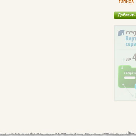
гипноз