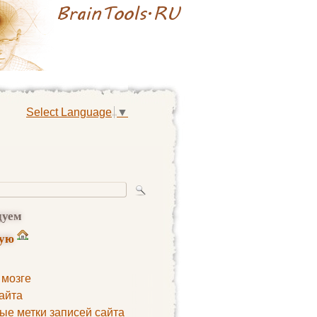
Select Language
▼
дуем
ную
 мозге
айта
ые метки записей сайта