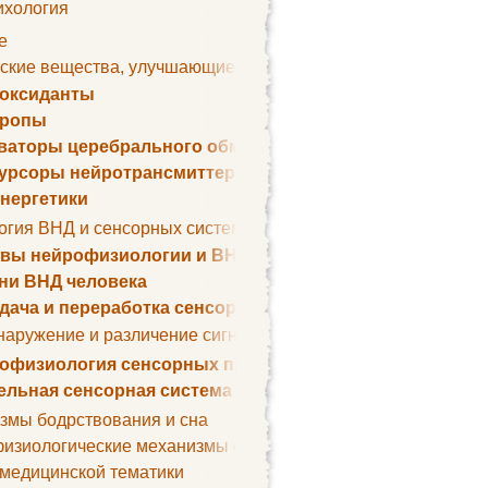
ихология
е
ские вещества, улучшающие умственные способности
оксиданты
тропы
ваторы церебрального обмена веществ
урсоры нейротрансмиттеров
нергетики
огия ВНД и сенсорных систем
вы нейрофизиологии и ВНД
ни ВНД человека
дача и переработка сенсорных сигналов
наружение и различение сигналов. Сенсорная рецепция
офизиология сенсорных процессов
ельная сенсорная система
змы бодрствования и сна
изиологические механизмы сна
 медицинской тематики