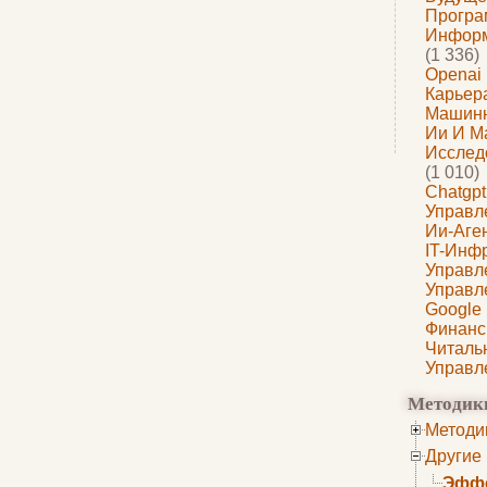
Програ
Информ
(1 336)
Openai
Карьера
Машин
Ии И М
Исслед
(1 010)
Chatgpt
Управл
Ии-Аге
IT-Инф
Управл
Управл
Google
Финанс
Читаль
Управл
Методик
Методи
Другие
Эффе