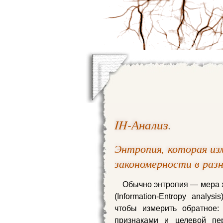
IH-Анализ
.
Энтропия, которая из
закономерности в раз
Обычно энтропия — мера х
(Information-Entropy anal
чтобы измерить обратное:
признаками и целевой пе