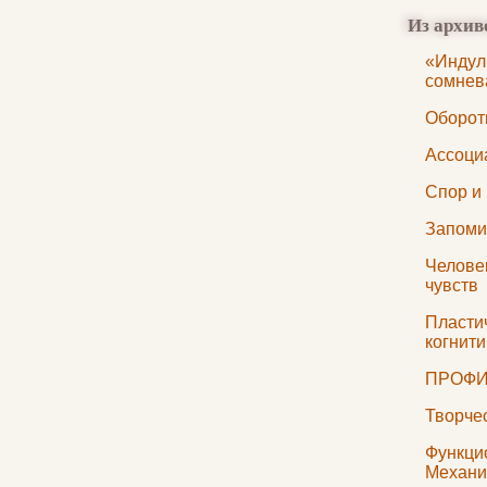
Из архив
«Индул
сомнев
Оборот
Ассоци
Спор и
Запоми
Челове
чувств
Пластич
когнит
ПРОФИ
Творчес
Функци
Механи