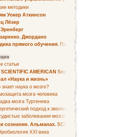
кие методики
ям Уокер Аткинсон
ц Лёзер
 Эренберг
озаренко. Джордано
дика прямого обучения. Пауль Шелли
ция
е статьи
. SCIENTIFIC AMERICAN September 1979
ал «Наука и жизнь»
 знает наука о мозге?
мозащита мозга человека
адка мозга Тургенева
ргетический подход к эволюции мозга
удистые заболевания мозга. Все может начаться с головно
 и сознание. Альманах. SCIENTIFIC AMERICAN
йробиология XXI века