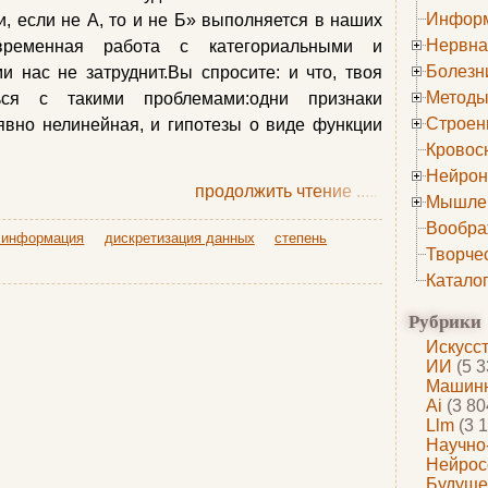
Информ
и, если не А, то и не Б» выполняется в наших
Нервна
временная работа с категориальными и
Болезн
 нас не затруднит.Вы спросите: и что, твоя
Методы
ься с такими проблемами:одни признаки
Строен
явно нелинейная, и гипотезы о виде функции
Кровос
Нейрон
продолжить чтение
......
Мышле
Вообра
 информация
дискретизация данных
степень
Творче
Катало
Рубрики
Искусс
ИИ
(5 3
Машинн
Ai
(3 80
Llm
(3 1
Научно
Нейрос
Будуще