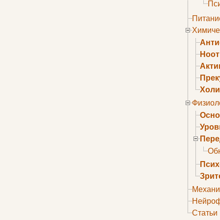
Пс
Питани
Химиче
Анти
Ноо
Акти
Прек
Холи
Физиол
Осно
Уров
Пере
Об
Псих
Зрит
Механи
Нейроф
Статьи