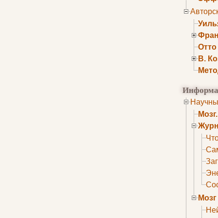
Авторс
Уиль
Фран
Отто
В. К
Мето
Информа
Научны
Мозг
Журн
Что
Са
Заг
Эне
Сос
Мозг
Не