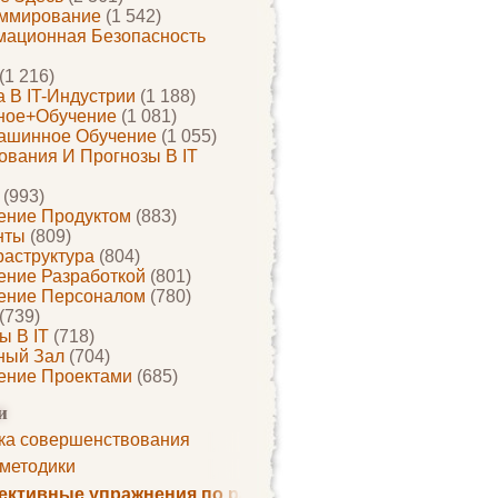
ммирование
(1 542)
ационная Безопасность
(1 216)
 В IT-Индустрии
(1 188)
ное+обучение
(1 081)
ашинное Обучение
(1 055)
ования И Прогнозы В IT
(993)
ение Продуктом
(883)
нты
(809)
раструктура
(804)
ение Разработкой
(801)
ение Персоналом
(780)
(739)
ы В IT
(718)
ный Зал
(704)
ение Проектами
(685)
и
ка совершенствования
 методики
ктивные упражнения по развитию памяти