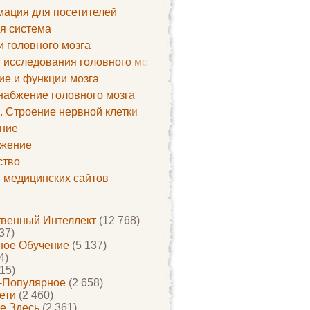
ация для посетителей
я система
и головного мозга
 исследования головного мозга
ие и функции мозга
набжение головного мозга
. Строение нервной клетки
ние
жение
ство
г медицинских сайтов
твенный Интеллект
(12 768)
37)
ое Обучение
(5 137)
4)
15)
-Популярное
(2 658)
ети
(2 460)
е Здесь
(2 361)