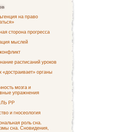
ов
ьгенция на право
аться»
ная сторона прогресса
ация мыслей
 конфликт
нание расписаний уроков
к «достраивает» органы
ность мозга и
ивные упражнения
ЛЬ РР
тво и гносеология
ональная роль сна.
змы сна. Сновидения,