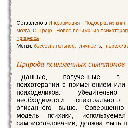
Оставлено в
Информация
Подборка из книг
мозга. С. Гроф
Новое понимание психотерап
процесса
Метки:
бессознательное
,
личность
,
пережив
Природа психогенных симптомов
Данные, полученные в э
психотерапии с применением или
психоделиков, убедитель
необходимости "спектрального
описанного выше. Совершенно 
модель психики, используема
самоисследовании, должна быть 