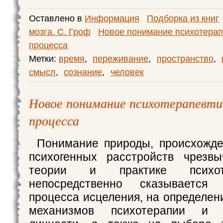
Оставлено в
Информация
Подборка из книг
мозга. С. Гроф
Новое понимание психотерап
процесса
Метки:
время
,
переживание
,
пространство
,
смысл
,
сознание
,
человек
Новое понимание психотерапевти
процесса
Понимание природы, происхожде
психогенных расстройств чрезв
теории и практике психо
непосредственно сказывается
процесса исцеления, на определе
механизмов психотерапии и 