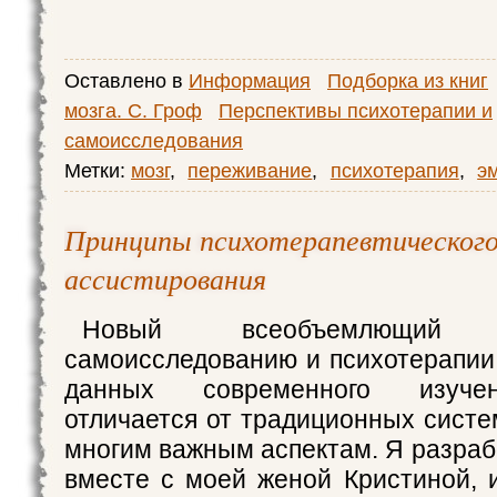
Оставлено в
Информация
Подборка из книг
мозга. С. Гроф
Перспективы психотерапии и
самоисследования
Метки:
мозг
,
переживание
,
психотерапия
,
э
Принципы психотерапевтическог
ассистирования
Новый всеобъемлющи
самоисследованию и психотерапии
данных современного изучен
отличается от традиционных систе
многим важным аспектам. Я разраб
вместе с моей женой Кристиной,