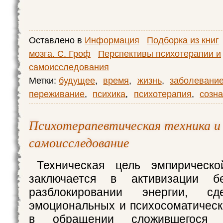
Оставлено в
Информация
Подборка из книг
мозга. С. Гроф
Перспективы психотерапии и
самоисследования
Метки:
будущее
,
время
,
жизнь
,
заболевани
переживание
,
психика
,
психотерапия
,
созн
Психотерапевтическая техника и
самоисследование
Техническая цель эмпирическо
заключается в активизации бес
разблокировании энергии, с
эмоциональных и психосоматическ
в обращении сложившегося эн