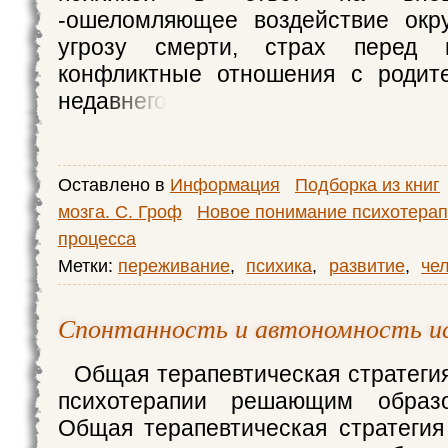
-ошеломляющее воздействие окр
угрозу смерти, страх перед н
конфликтные отношения с родите
недавнего
Оставлено в
Информация
Подборка из книг
мозга. С. Гроф
Новое понимание психотерап
процесса
Метки:
переживание
,
психика
,
развитие
,
че
Спонтанность и автономность и
Общая терапевтическая стратегия
психотерапии решающим образ
Общая терапевтическая стратегия