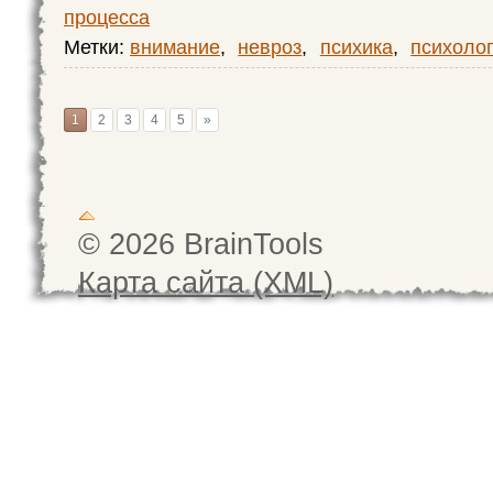
процесса
Метки:
внимание
,
невроз
,
психика
,
психоло
1
2
3
4
5
»
© 2026 BrainTools
Карта сайта (XML)