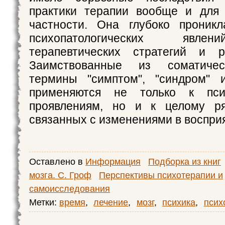
практики терапии вообще и для 
частности. Она глубоко проник
психопатологических явле
терапевтических стратегий и р
Заимствованные из соматиче
термины "симптом", "синдром" и
применяются не только к псих
проявлениям, но и к целому р
связанных с изменениями в восприя
Оставлено в
Информация
Подборка из книг
мозга. С. Гроф
Перспективы психотерапии и
самоисследования
Метки:
время
,
лечение
,
мозг
,
психика
,
псих