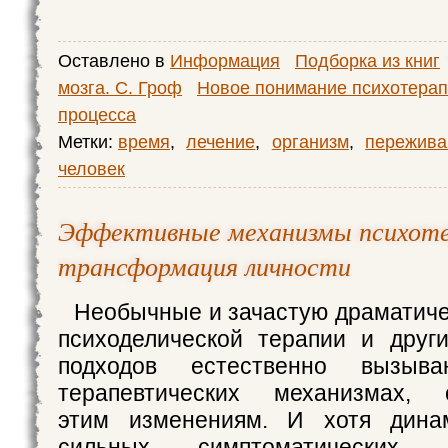
Оставлено в
Информация
Подборка из книг
мозга. С. Гроф
Новое понимание психотерап
процесса
Метки:
время
,
лечение
,
организм
,
пережива
человек
Эффективные механизмы психоте
трансформация личности
Необычные и зачастую драматиче
психоделической терапии и друг
подходов естественно вызыв
терапевтических механизмах, 
этим изменениям. И хотя дина
сильных симптоматических