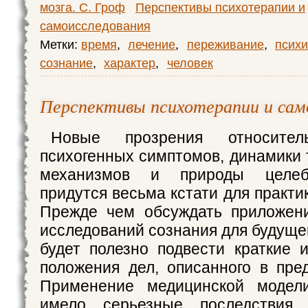
мозга. С. Гроф
Перспективы психотерапии и
самоисследования
Метки:
время
,
лечение
,
переживание
,
психи
сознание
,
характер
,
человек
Перспективы психотерапии и сам
Новые прозрения относител
психогенных симптомов, динамики 
механизмов и природы целеб
придутся весьма кстати для практи
Прежде чем обсуждать приложен
исследований сознания для будуще
будет полезно подвести краткие 
положения дел, описанного в пре
Применение медицинской модел
имело серьезные последствия