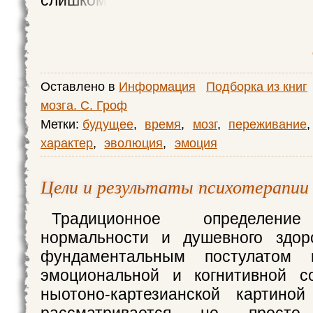
слишком
Оставлено в
Информация
Подборка из книг
мозга. С. Гроф
Метки:
будущее
,
время
,
мозг
,
переживание
,
характер
,
эволюция
,
эмоция
Цели и результаты психотерапии
Традиционное определение
нормальности и душевного здор
фундаментальным постулатом п
эмоциональной и когнитивной с
ныотоно-картезианской картиной