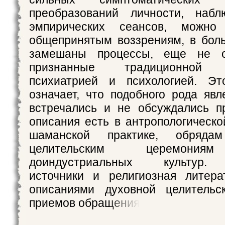
преобразований личности, наб
эмпирических сеансов, можно
общепринятым воззрениям, в бол
замешаны процессы, еще не 
признанные традиционной а
психиатрией и психологией. Эт
означает, что подобного рода явл
встречались и не обсуждались п
описания есть в антропологическо
шаманской практике, обряда
целительским церемония
доиндустриальных культур. 
источники и религиозная литера
описаниями духовной целительс
приемов обращения