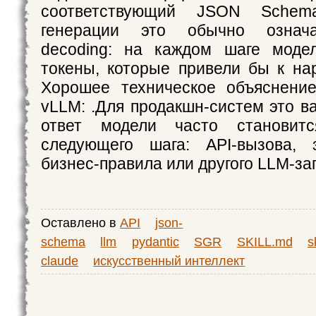
соответствующий JSON Schem
генерации это обычно означае
decoding: на каждом шаге моде
токены, которые привели бы к н
Хорошее техническое объяснение
vLLM: .Для продакшн-систем это в
ответ модели часто становит
следующего шага: API-вызова, 
бизнес-правила или другого LLM-за
Оставлено в
API
json-
schema
llm
pydantic
SGR
SKILL.md
s
claude
искусственный интеллект