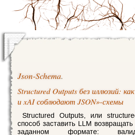
Json-Schema
.
Structured Outputs без иллюзий: ка
и xAI соблюдают JSON»-схемы
Structured Outputs, или structur
способ заставить LLM возвращать 
заданном формате: вал