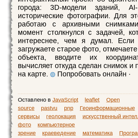
города: 3D-модели зданий, AI
исторические фотографии. Для эт
работаю с архивными снимками
момент столкнулся с задачей, ко
интереснее, чем я думал. Если 
загружаете старое фото, отмечает
объекта, вводите их координ
вычисляет откуда сделан снимок и 
на карте.
Попробовать онлайн ·
Оставлено в
JavaScript
leaflet
Open
source
pastvu
pnp
Геоинформационные
сервисы
геолокация
искусственный интел
фото
компьютерное
зрение
краеведение
математика
Прогр