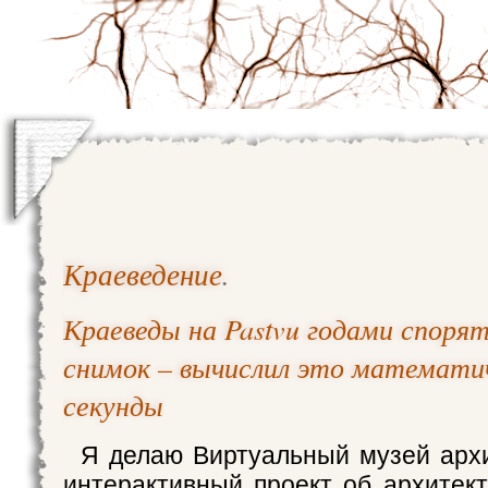
Краеведение
.
Краеведы на Pastvu годами споря
снимок – вычислил это математич
секунды
Я делаю Виртуальный музей арх
интерактивный проект об архитек