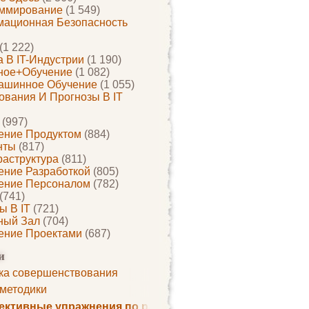
ммирование
(1 549)
ационная Безопасность
(1 222)
 В IT-Индустрии
(1 190)
ное+обучение
(1 082)
ашинное Обучение
(1 055)
ования И Прогнозы В IT
(997)
ение Продуктом
(884)
нты
(817)
раструктура
(811)
ение Разработкой
(805)
ение Персоналом
(782)
(741)
ы В IT
(721)
ный Зал
(704)
ение Проектами
(687)
и
ка совершенствования
 методики
ктивные упражнения по развитию памяти