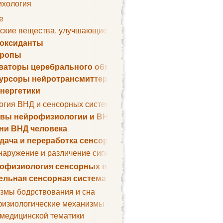
ихология
е
ские вещества, улучшающие умственные способности
оксиданты
тропы
ваторы церебрального обмена веществ
урсоры нейротрансмиттеров
нергетики
огия ВНД и сенсорных систем
вы нейрофизиологии и ВНД
ни ВНД человека
дача и переработка сенсорных сигналов
наружение и различение сигналов. Сенсорная рецепция
офизиология сенсорных процессов
ельная сенсорная система
змы бодрствования и сна
изиологические механизмы сна
 медицинской тематики