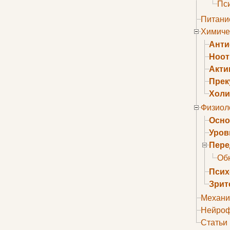
Пс
Питани
Химиче
Анти
Ноо
Акти
Прек
Холи
Физиол
Осно
Уров
Пере
Об
Псих
Зрит
Механи
Нейроф
Статьи