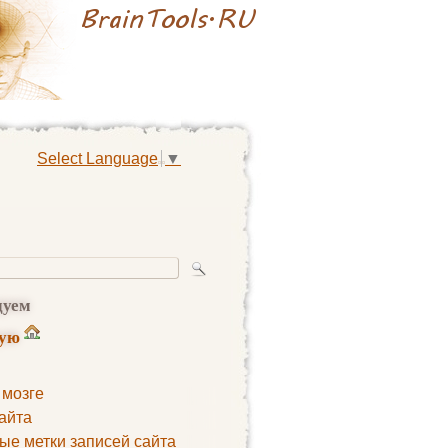
Select Language
▼
дуем
ную
 мозге
айта
ые метки записей сайта