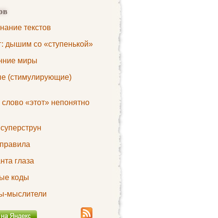
ов
нание текстов
г: дышим со «ступенькой»
нние миры
е (стимулирующие)
 слово «этот» непонятно
 суперструн
правила
нта глаза
ые коды
ы-мыслители