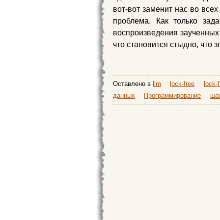
вот-вот заменит нас во все
проблема. Как только зад
воспроизведения заученных 
что становится стыдно, что з
Оставлено в
llm
lock-free
lock-
данных
Программирование
ша