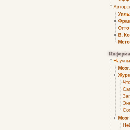
Авторс
Уиль
Фран
Отто
В. К
Мето
Информа
Научны
Мозг
Журн
Что
Са
Заг
Эне
Сос
Мозг
Не