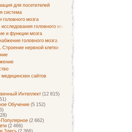
ация для посетителей
я система
и головного мозга
 исследования головного мозга
ие и функции мозга
набжение головного мозга
. Строение нервной клетки
ние
жение
ство
г медицинских сайтов
твенный Интеллект
(12 815)
51)
ое Обучение
(5 152)
5)
28)
-Популярное
(2 662)
ети
(2 466)
е Здесь
(2 366)