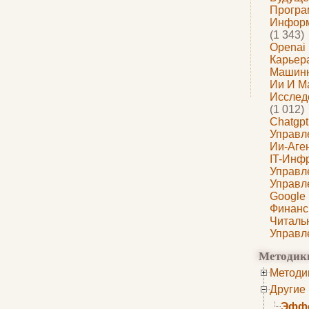
Програ
Информ
(1 343)
Openai
Карьера
Машин
Ии И М
Исслед
(1 012)
Chatgpt
Управл
Ии-Аге
IT-Инф
Управл
Управл
Google
Финанс
Читаль
Управл
Методик
Методи
Другие
Эффе