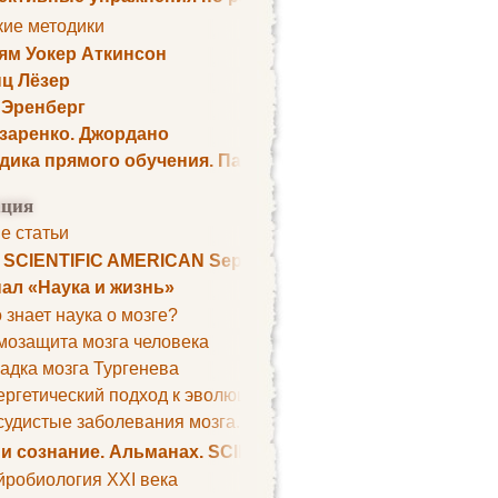
кие методики
ям Уокер Аткинсон
ц Лёзер
 Эренберг
озаренко. Джордано
дика прямого обучения. Пауль Шелли
ция
е статьи
. SCIENTIFIC AMERICAN September 1979
ал «Наука и жизнь»
 знает наука о мозге?
мозащита мозга человека
адка мозга Тургенева
ргетический подход к эволюции мозга
удистые заболевания мозга. Все может начаться с головно
 и сознание. Альманах. SCIENTIFIC AMERICAN
йробиология XXI века