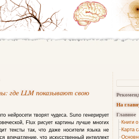
.
аты: где LLM показывают свою
Рекомен
На глав
Главное
что нейросети творят чудеса. Suno генерирует
Книги о
веческой, Flux рисует картины лучше многих
Карта с
дит тексты так, что даже носители языка не
Основн
ся впечатление, что искусственный интеллект