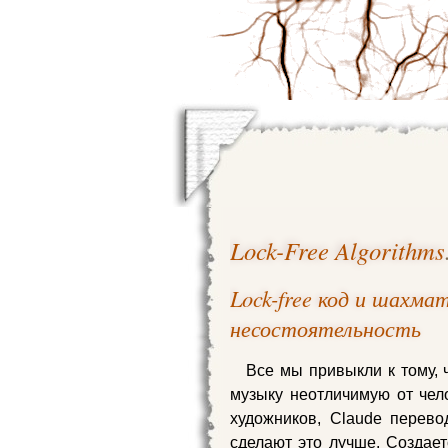
Lock-Free Algorithms
Lock-free код и шахм
несостоятельность
Все мы привыкли к тому, 
музыку неотличимую от чело
художников, Claude перево
сделают это лучше. Создает