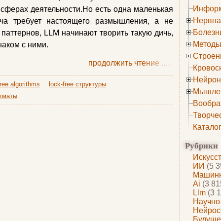
Информ
х сферах деятельности.Но есть одна маленькая
Нервна
ача требует настоящего размышления, а не
Болезн
паттернов, LLM начинают творить такую дичь,
Методы
наком с ними.
Строен
продолжить чтение
......
Кровос
Нейрон
free algorithms
lock-free структуры
Мышле
хматы
Вообра
Творче
Катало
Рубрики
Искусс
ИИ
(5 3
Машинн
Ai
(3 81
Llm
(3 1
Научно
Нейрос
Будуще