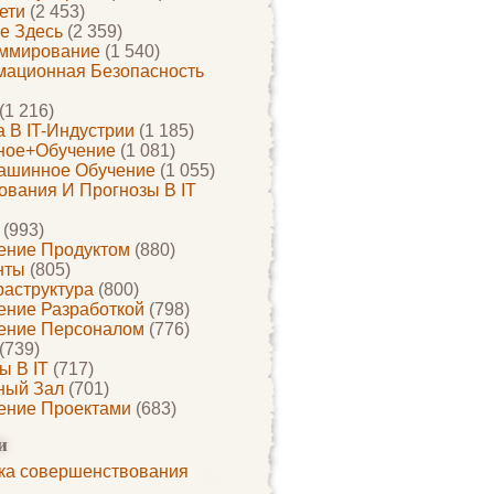
ети
(2 453)
е Здесь
(2 359)
ммирование
(1 540)
ационная Безопасность
(1 216)
 В IT-Индустрии
(1 185)
ное+обучение
(1 081)
ашинное Обучение
(1 055)
ования И Прогнозы В IT
(993)
ение Продуктом
(880)
нты
(805)
раструктура
(800)
ение Разработкой
(798)
ение Персоналом
(776)
(739)
ы В IT
(717)
ный Зал
(701)
ение Проектами
(683)
и
ка совершенствования