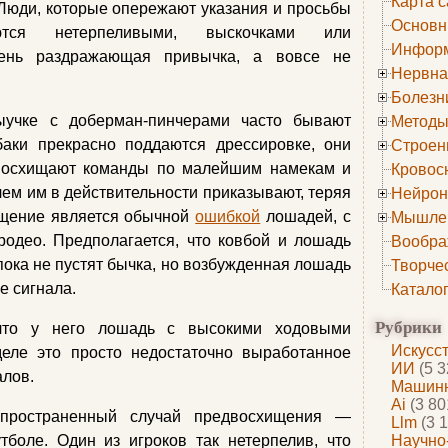
Карта с
 Люди, которые опережают указания и просьбы
Основн
ются нетерпеливыми, выскочками или
Информ
чень раздражающая привычка, а вовсе не
Нервна
Болезн
ыучке с доберман-пинчерами часто бывают
Методы
баки прекрасно поддаются дрессировке, они
Строен
двосхищают команды по малейшим намекам и
Кровос
чем им в действительности приказывают, теряя
Нейрон
ищение является обычной
ошибкой
лошадей, с
Мышле
родео. Предполагается, что ковбой и лошадь
Вообра
пока не пустят бычка, но возбужденная лошадь
Творче
е сигнала.
Катало
Рубрики
 что у него лошадь с высокими ходовыми
Искусс
деле это просто недостаточно выработанное
ИИ
(5 3
алов.
Машинн
Ai
(3 80
спространенный случай предвосхищения —
Llm
(3 1
боле. Один из игроков так нетерпелив, что
Научно