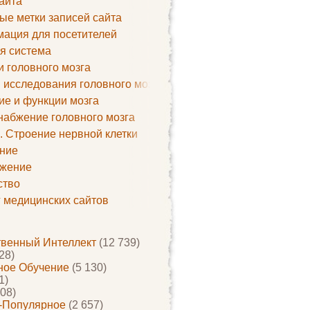
айта
ые метки записей сайта
ация для посетителей
я система
и головного мозга
 исследования головного мозга
ие и функции мозга
набжение головного мозга
. Строение нервной клетки
ние
жение
ство
г медицинских сайтов
твенный Интеллект
(12 739)
28)
ое Обучение
(5 130)
1)
08)
-Популярное
(2 657)