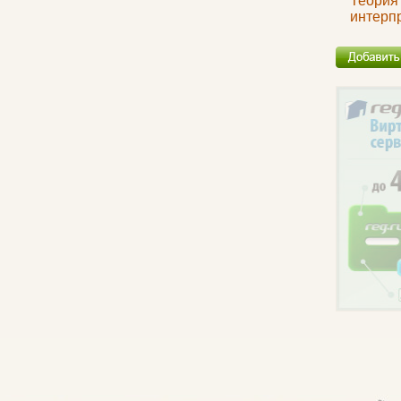
Теория
интерп