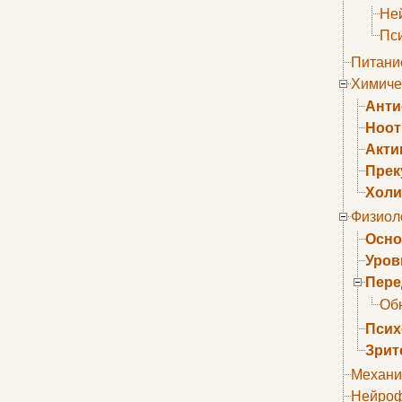
Не
Пс
Питани
Химиче
Анти
Ноо
Акти
Прек
Холи
Физиол
Осно
Уров
Пере
Об
Псих
Зрит
Механи
Нейроф