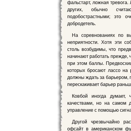
фальстарт, ложная тревога.
других, обычно счита
подобострастными; это о
добродетель.
На соревнованиях по в
неприятности. Хотя эти со
столь возбудимы, что пре
начинают работать прежде, 
при этом баллы. Предвосх
которых бросают лассо на 
должны ждать за барьером, 
перескакивает барьер раньш
Ковбой иногда думает,
качествами, но на самом 
управление с помощью сигн
Другой чрезвычайно ра
офсайт в американском фут