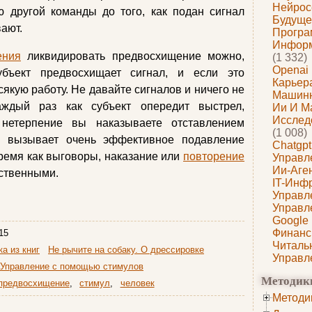
Нейрос
ю другой команды до того, как подан сигнал
Будуще
вают.
Програ
Информ
ения
ликвидировать предвосхищение можно,
(1 332)
Openai
убъект предвосхищает сигнал, и если это
Карьера
сякую работу. Не давайте сигналов и ничего не
Машин
аждый раз как субъект опередит выстрел,
Ии И М
Исслед
 нетерпение вы наказываете отставлением
(1 008)
о вызывает очень эффективное подавление
Chatgpt
ремя как выговоры, наказание или
повторение
Управл
Ии-Аге
йственными.
IT-Инф
Управл
Управл
Google
Финанс
15
Читаль
а из книг
Не рычите на собаку. О дрессировке
Управл
Управление с помощью стимулов
Методик
предвосхищение
,
стимул
,
человек
Методи