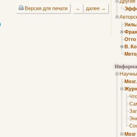
Другие
Версия для печати
←
далее →
Эффе
Авторс
Уиль
Фран
Отто
В. К
Мето
Информа
Научны
Мозг
Журн
Что
Са
Заг
Эне
Сос
Мозг