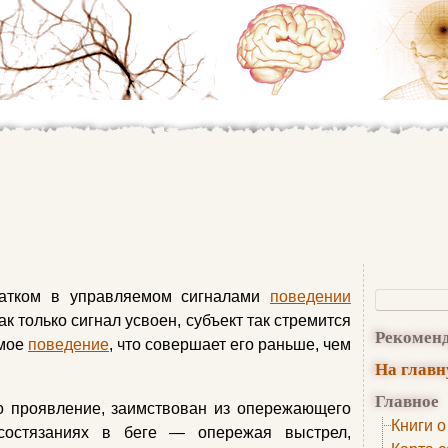
татком в управляемом сигналами
поведении
к только сигнал усвоен, субъект так стремится
Рекомен
емое
поведение
, что совершает его раньше, чем
На глав
Главное
 проявление, заимствован из опережающего
Книги о
состязаниях в беге — опережая выстрел,