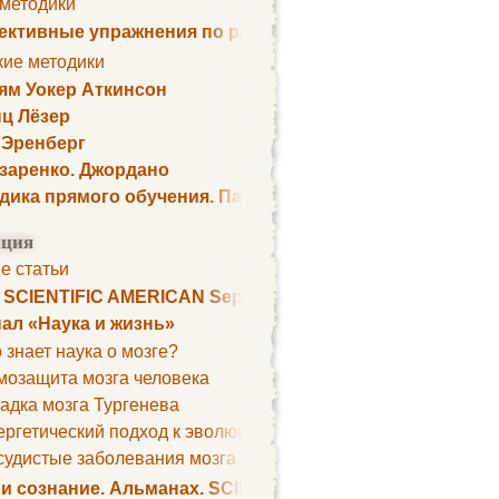
 методики
ктивные упражнения по развитию памяти
кие методики
ям Уокер Аткинсон
ц Лёзер
 Эренберг
озаренко. Джордано
дика прямого обучения. Пауль Шелли
ция
е статьи
. SCIENTIFIC AMERICAN September 1979
ал «Наука и жизнь»
 знает наука о мозге?
мозащита мозга человека
адка мозга Тургенева
ргетический подход к эволюции мозга
удистые заболевания мозга. Все может начаться с головно
 и сознание. Альманах. SCIENTIFIC AMERICAN