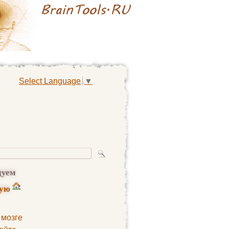
Select Language
▼
дуем
ную
 мозге