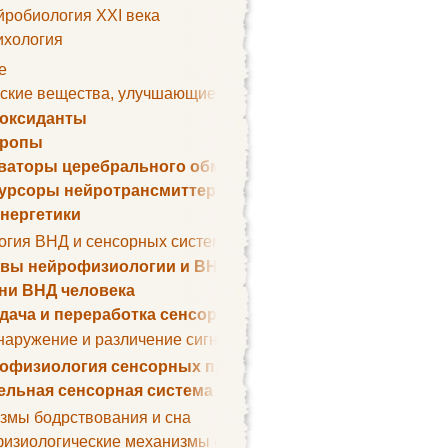
йробиология XXI века
ихология
е
ские вещества, улучшающие умственные способности
оксиданты
тропы
ваторы церебрального обмена веществ
урсоры нейротрансмиттеров
нергетики
огия ВНД и сенсорных систем
вы нейрофизиологии и ВНД
ни ВНД человека
дача и переработка сенсорных сигналов
наружение и различение сигналов. Сенсорная рецепция
офизиология сенсорных процессов
ельная сенсорная система
змы бодрствования и сна
изиологические механизмы сна