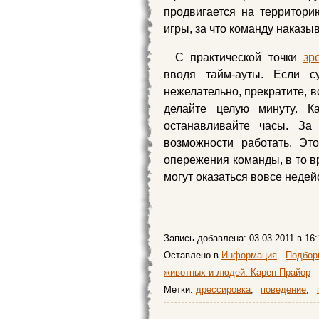
продвигается на территори
игры, за что команду наказы
С практической точки
зр
вводя тайм-ауты. Если с
нежелательно, прекратите, в
делайте целую минутy. К
останавливайте часы. За
возможности работать. Эт
опережения команды, в то в
могут оказаться вовсе неде
Запись добавлена:
03.03.2011
в 16:
Оставлено в
Информация
Подборк
животных и людей. Карен Прайор
Метки:
дрессировка
,
поведение
,