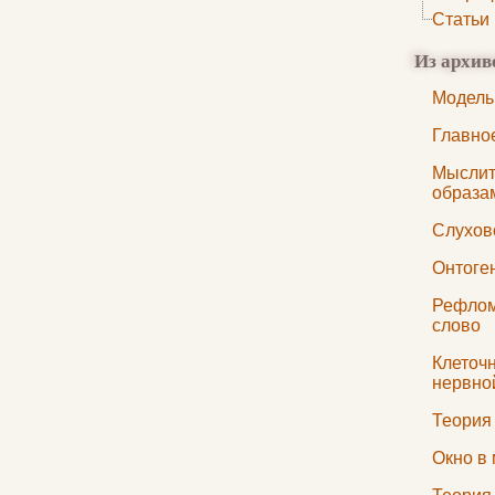
Статьи
Из архив
Модель
Главное
Мыслит
образа
Слухов
Онтоге
Рефлом
слово
Клеточ
нервной
Теория
Окно в