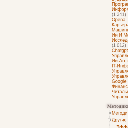
Програ
Информ
(1 341)
Openai
Карьера
Машин
Ии И М
Исслед
(1 012)
Chatgpt
Управл
Ии-Аге
IT-Инф
Управл
Управл
Google
Финанс
Читаль
Управл
Методик
Методи
Другие
Эффе