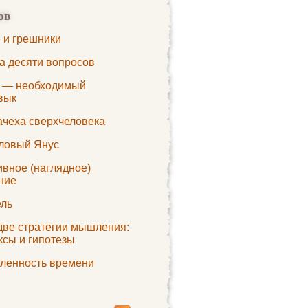
ов
 и грешники
а десяти вопросов
 — необходимый
вык
ачеха сверхчеловека
ловый Янус
ивное (наглядное)
ние
ль
 две стратегии мышления:
ксы и гипотезы
ленность времени