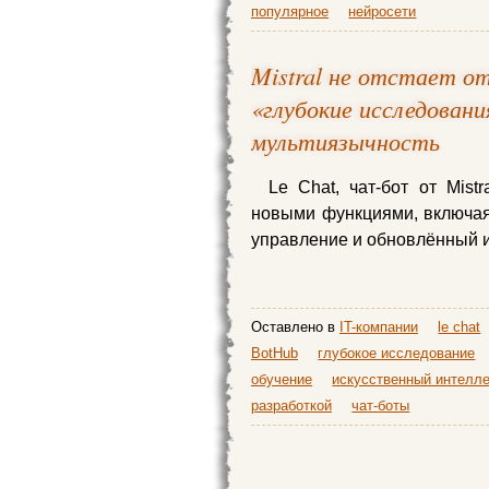
популярное
нейросети
Mistral не отстает от
«глубокие исследован
мультиязычность
Le Chat, чат-бот от Mist
новыми функциями, включая
управление и обновлённый 
Оставлено в
IT-компании
le chat
BotHub
глубокое исследование
обучение
искусственный интелле
разработкой
чат-боты