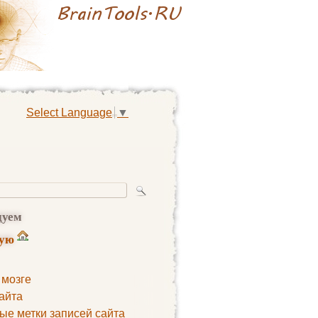
Select Language
▼
дуем
ную
 мозге
айта
ые метки записей сайта