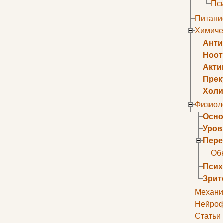
Пс
Питани
Химиче
Анти
Ноо
Акти
Прек
Холи
Физиол
Осно
Уров
Пере
Об
Псих
Зрит
Механи
Нейроф
Статьи