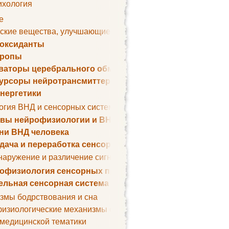
ихология
е
ские вещества, улучшающие умственные способности
оксиданты
тропы
ваторы церебрального обмена веществ
урсоры нейротрансмиттеров
нергетики
огия ВНД и сенсорных систем
вы нейрофизиологии и ВНД
ни ВНД человека
дача и переработка сенсорных сигналов
наружение и различение сигналов. Сенсорная рецепция
офизиология сенсорных процессов
ельная сенсорная система
змы бодрствования и сна
изиологические механизмы сна
 медицинской тематики