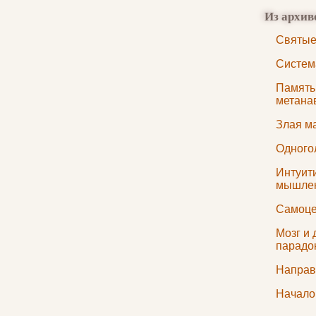
Из архив
Святые
Систем
Память
метана
Злая м
Одного
Интуит
мышле
Самоце
Мозг и
парадо
Направ
Начало