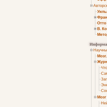
Авторс
Уиль
Фран
Отто
В. К
Мето
Информа
Научны
Мозг
Журн
Что
Са
Заг
Эне
Сос
Мозг
Не