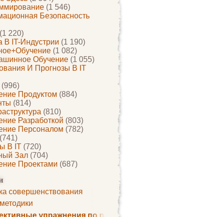
ммирование
(1 546)
ационная Безопасность
(1 220)
 В IT-Индустрии
(1 190)
ное+обучение
(1 082)
ашинное Обучение
(1 055)
ования И Прогнозы В IT
(996)
ение Продуктом
(884)
нты
(814)
раструктура
(810)
ение Разработкой
(803)
ение Персоналом
(782)
(741)
ы В IT
(720)
ный Зал
(704)
ение Проектами
(687)
и
ка совершенствования
 методики
ктивные упражнения по развитию памяти