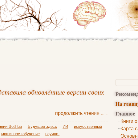
дставила обновлённые версии своих
Рекомен
На глав
Главное
продолжить чтение
......
Книги о
ании BotHub
Будущее здесь
ИИ
искусственный
Карта с
машинное+обучение
научно-
Основн