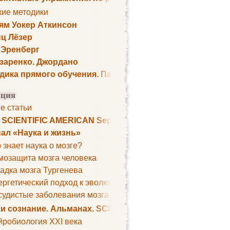
кие методики
ям Уокер Аткинсон
ц Лёзер
 Эренберг
озаренко. Джордано
дика прямого обучения. Пауль Шелли
ция
е статьи
. SCIENTIFIC AMERICAN September 1979
ал «Наука и жизнь»
 знает наука о мозге?
мозащита мозга человека
адка мозга Тургенева
ргетический подход к эволюции мозга
удистые заболевания мозга. Все может начаться с головно
 и сознание. Альманах. SCIENTIFIC AMERICAN
йробиология XXI века