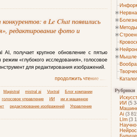
Информ
Нервна
 конкурентов: в Le Chat появились
Болезн
Методы
ия», редактирование фото и
Строен
Кровос
Нейрон
ral AI, получает крупное обновление с пятью
Мышле
 режим «глубокого исследования», голосовое
Вообра
инструмент для редактирования изображений.
Творче
продолжить чтение
......
Катало
Рубрики
Magistral
mistral ai
Voxtral
Блог компании
Искусс
голосовое управление
ИИ
ии и машинное
ИИ
(5 3
кт
редактирование изображений
Управление
Машинн
Ai
(3 81
Llm
(3 1
Научно
Нейрос
Будуще