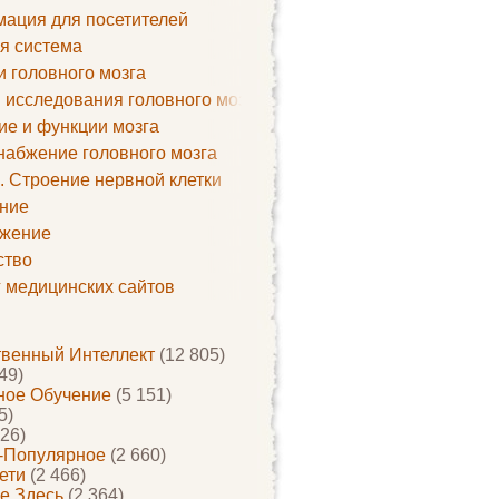
ация для посетителей
я система
и головного мозга
 исследования головного мозга
ие и функции мозга
набжение головного мозга
. Строение нервной клетки
ние
жение
ство
г медицинских сайтов
твенный Интеллект
(12 805)
49)
ое Обучение
(5 151)
5)
26)
-Популярное
(2 660)
ети
(2 466)
е Здесь
(2 364)