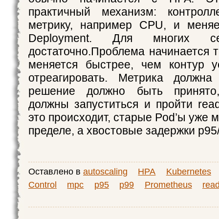
практичный механизм: контрол
метрику, например CPU, и меняе
Deployment. Для многих се
достаточно.Проблема начинается т
меняется быстрее, чем контур у
отреагировать. Метрика должна
решение должно быть принято
должны запуститься и пройти read
это происходит, старые Pod’ы уже м
пределе, а хвостовые задержки p95
Оставлено в
autoscaling
HPA
Kubernetes
Control
mpc
p95
p99
Prometheus
rea