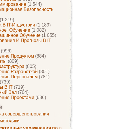
ммирование
(1 544)
ационная Безопасность
(1 219)
 В IT-Индустрии
(1 189)
ное+обучение
(1 082)
ашинное Обучение
(1 055)
ования И Прогнозы В IT
(996)
ение Продуктом
(884)
нты
(809)
раструктура
(805)
ение Разработкой
(801)
ение Персоналом
(781)
(739)
ы В IT
(719)
ный Зал
(704)
ение Проектами
(686)
и
ка совершенствования
 методики
ктивные упражнения по развитию памяти