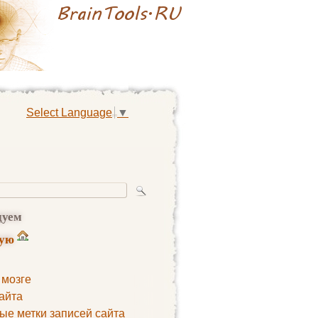
Select Language
▼
дуем
ную
 мозге
айта
ые метки записей сайта