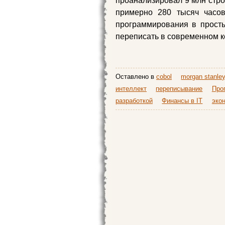
проанализировал 9 млн стро
примерно 280 тысяч часов
программирования в прост
переписать в современном к
Оставлено в
cobol
morgan stanle
интеллект
переписывание
Про
разработкой
Финансы в IT
эко