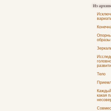
Из архив
Исключ
вариат
Конечн
Опорны
образы
Зеркал
Исслед
головно
развит
Тело
Приемл
Каждый
какая п
несове
Совмес