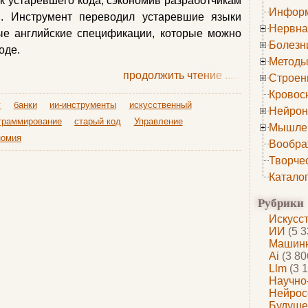
к устаревшего кода, сэкономив разработчикам
Информ
. Инструмент переводил устаревшие языки
Нервна
ые английские спецификации, которые можно
Болезн
оде.
Методы
продолжить чтение
......
Строен
Кровос
y
банки
ии-инструменты
искусственный
Нейрон
граммирование
старый код
Управление
Мышле
номия
Вообра
Творче
Катало
Рубрики
Искусс
ИИ
(5 3
Машинн
Ai
(3 80
Llm
(3 1
Научно
Нейрос
Будуще