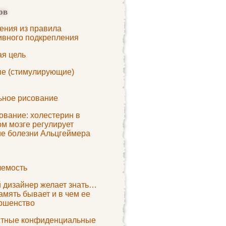
ов
ения из правила
ивного подкрепления
ая цель
е (стимулирующие)
ьное рисование
ование: холестерин в
м мозге регулирует
ие болезни Альцгеймера
емость
 дизайнер желает знать…
амять бывает и в чем ее
ршенство
тные конфиденциальные