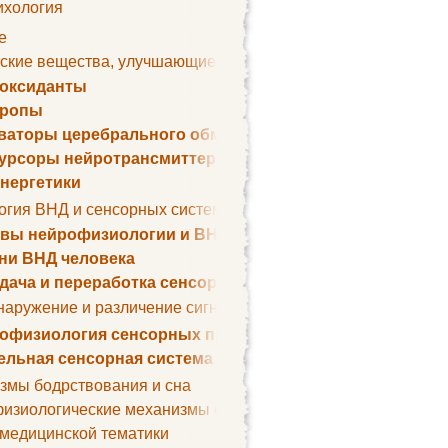
ихология
е
ские вещества, улучшающие умственные способности
оксиданты
тропы
ваторы церебрального обмена веществ
урсоры нейротрансмиттеров
нергетики
огия ВНД и сенсорных систем
вы нейрофизиологии и ВНД
ни ВНД человека
дача и переработка сенсорных сигналов
наружение и различение сигналов. Сенсорная рецепция
офизиология сенсорных процессов
ельная сенсорная система
змы бодрствования и сна
изиологические механизмы сна
 медицинской тематики