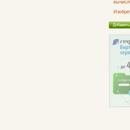
вычисле
Изобре