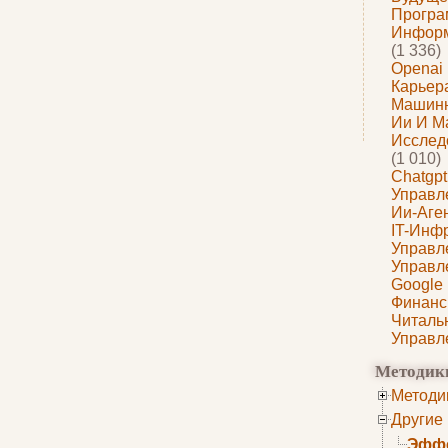
Програ
Информ
(1 336)
Openai
Карьера
Машин
Ии И М
Исслед
(1 010)
Chatgpt
Управл
Ии-Аге
IT-Инф
Управл
Управл
Google
Финанс
Читаль
Управл
Методик
Методи
Другие
Эффе