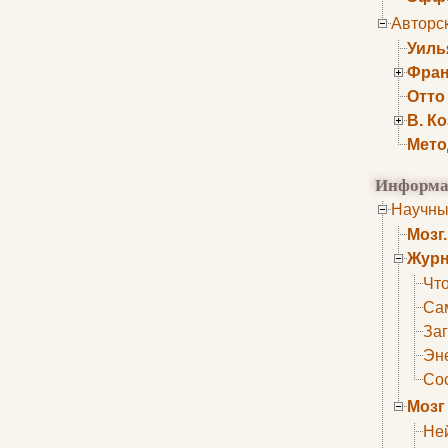
Авторс
Уиль
Фран
Отто
В. К
Мето
Информа
Научны
Мозг
Журн
Что
Са
Заг
Эне
Сос
Мозг
Не