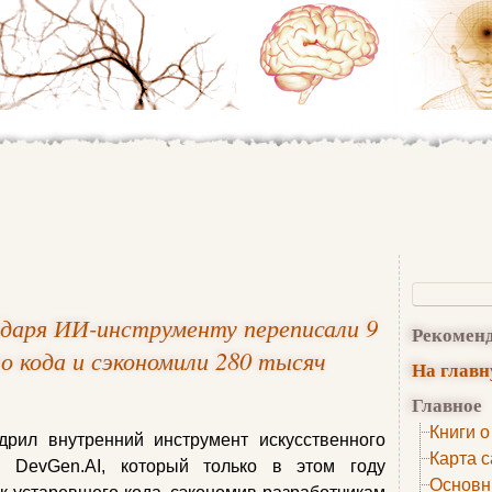
годаря ИИ-инструменту переписали 9
Рекомен
о кода и сэкономили 280 тысяч
На глав
Главное
Книги о
дрил внутренний инструмент искусственного
Карта с
м DevGen.AI, который только в этом году
Основн