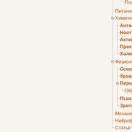
Пс
Питани
Химиче
Анти
Ноо
Акти
Прек
Холи
Физиол
Осно
Уров
Пере
Об
Псих
Зрит
Механи
Нейроф
Статьи