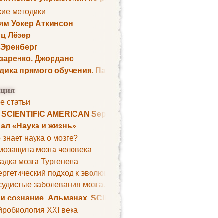
кие методики
ям Уокер Аткинсон
ц Лёзер
 Эренберг
озаренко. Джордано
дика прямого обучения. Пауль Шелли
ция
е статьи
. SCIENTIFIC AMERICAN September 1979
ал «Наука и жизнь»
 знает наука о мозге?
мозащита мозга человека
адка мозга Тургенева
ргетический подход к эволюции мозга
удистые заболевания мозга. Все может начаться с головно
 и сознание. Альманах. SCIENTIFIC AMERICAN
йробиология XXI века