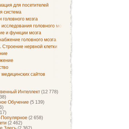
ация для посетителей
я система
и головного мозга
 исследования головного мозга
ие и функции мозга
набжение головного мозга
. Строение нервной клетки
ние
жение
ство
г медицинских сайтов
твенный Интеллект
(12 778)
38)
ое Обучение
(5 139)
6)
17)
-Популярное
(2 658)
ети
(2 462)
е Здесь
(2 362)