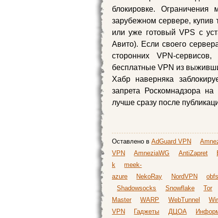
блокировке. Ограничения 
зарубежном сервере, купив 
или уже готовый VPS с ус
Авито). Если своего сервера
сторонних VPN-сервисов
бесплатные VPN из выживши
Хабр наверняка заблокиру
запрета Роскомнадзора на
лучше сразу после публикаци
Оставлено в
AdGuard VPN
Amnez
VPN
AmneziaWG
AntiZapret
k
meek-
azure
NekoRay
NordVPN
obf
Shadowsocks
Snowflake
Tor
Master
WARP
WebTunnel
Wi
VPN
Гаджеты
ДЦОА
Информ