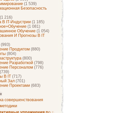
ммирование
(1 539)
ационная Безопасность
(1 216)
 В IT-Индустрии
(1 185)
ное+обучение
(1 081)
ашинное Обучение
(1 054)
ования И Прогнозы В IT
(993)
ение Продуктом
(880)
нты
(804)
раструктура
(800)
ение Разработкой
(798)
ение Персоналом
(776)
(739)
ы В IT
(717)
ный Зал
(701)
ение Проектами
(683)
и
ка совершенствования
 методики
ктивные упражнения по развитию памяти