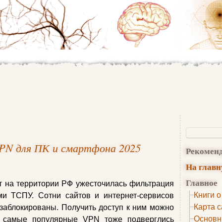
PN для ПК и смартфона 2025
Рекомен
На глав
Главное
т на территории РФ ужесточилась фильтрация
Книги о
ми ТСПУ. Сотни сайтов и интернет-сервисов
Карта с
заблокированы. Получить доступ к ним можно
Основн
о самые популярные VPN тоже подверглись