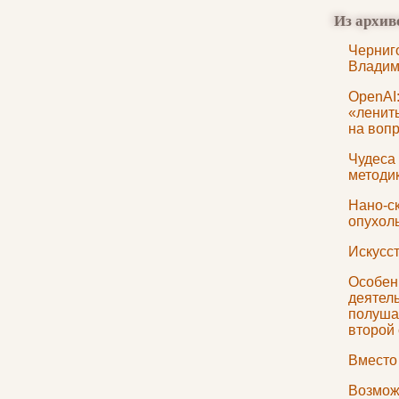
Из архив
Черниг
Владим
OpenAI
«ленить
на воп
Чудеса 
методи
Нано-с
опухол
Искусст
Особен
деятель
полуша
второй 
Вместо
Возмож