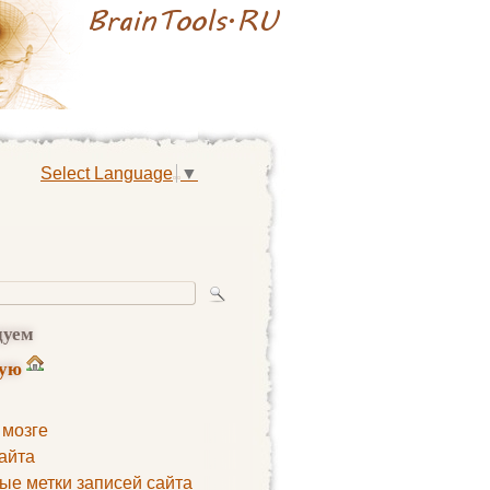
Select Language
▼
дуем
ную
 мозге
айта
ые метки записей сайта