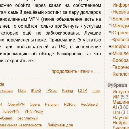
Информ
можно обойти через канал на собственном
Нервна
там самый дешёвый хостинг за пару долларов
Болезн
тановленным VPN (такие объявления есть на
Методы
 нет, то остаётся только прибегнуть к услугам
Строен
, которые ещё не заблокированы. Лучшие
Кровос
х перечислены ниже. Примечание. Эту статью
Нейрон
ет для пользователей из РФ, в исполнение
Мышле
 информацию об обходе блокировок, так что
Вообра
и сохранить её.
Творче
продолжить чтение
......
Катало
Рубрики
ia
Exclave
Hola
IKEv2
IPSec
Karing
L2TP
mee
Искусс
ИИ
(5 3
Машинн
s4
OpenVPN
Opera
Psiphon
RDP.ru
RedShield
Ai
(3 80
TurboVPN
VPN Proxy
Llm
(3 1
Научно
reGuard
бесплатный
Нейрос
ационная безопасность
Лайфхаки для
Будуще