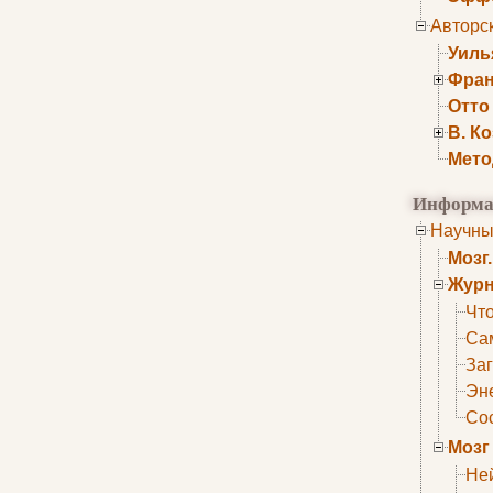
Авторс
Уиль
Фран
Отто
В. К
Мето
Информа
Научны
Мозг
Журн
Что
Са
Заг
Эне
Сос
Мозг
Не