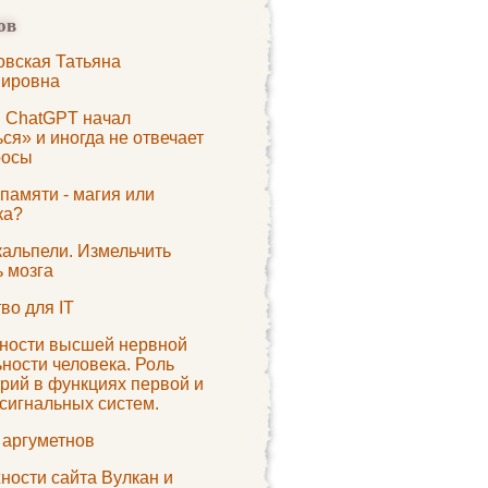
ов
овская Татьяна
ировна
: ChatGPT начал
ся» и иногда не отвечает
росы
памяти - магия или
ка?
кальпели. Измельчить
ь мозга
во для IT
ности высшей нервной
ности человека. Роль
рий в функциях первой и
сигнальных систем.
 аргуметнов
ности сайта Вулкан и