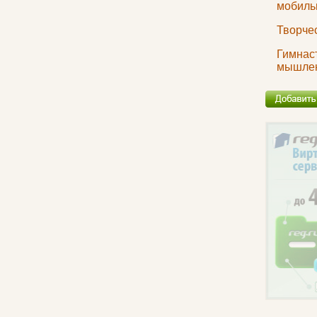
мобиль
Творче
Гимнаст
мышле