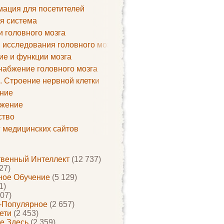
ация для посетителей
я система
и головного мозга
 исследования головного мозга
ие и функции мозга
набжение головного мозга
. Строение нервной клетки
ние
жение
ство
г медицинских сайтов
твенный Интеллект
(12 737)
27)
ое Обучение
(5 129)
1)
07)
-Популярное
(2 657)
ети
(2 453)
е Здесь
(2 359)