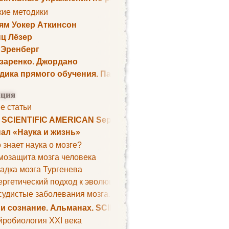
кие методики
ям Уокер Аткинсон
ц Лёзер
 Эренберг
озаренко. Джордано
дика прямого обучения. Пауль Шелли
ция
е статьи
. SCIENTIFIC AMERICAN September 1979
ал «Наука и жизнь»
 знает наука о мозге?
мозащита мозга человека
адка мозга Тургенева
ргетический подход к эволюции мозга
удистые заболевания мозга. Все может начаться с головно
 и сознание. Альманах. SCIENTIFIC AMERICAN
йробиология XXI века