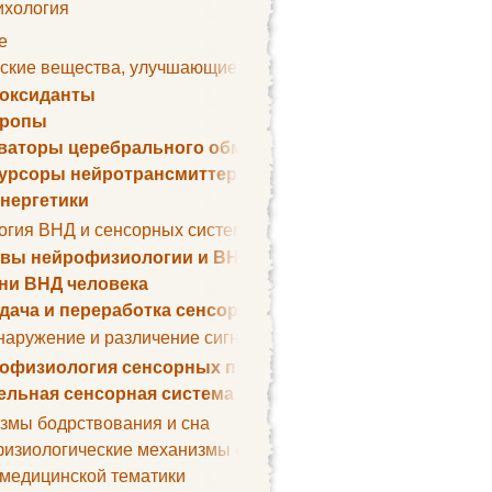
ихология
е
ские вещества, улучшающие умственные способности
оксиданты
тропы
ваторы церебрального обмена веществ
урсоры нейротрансмиттеров
нергетики
огия ВНД и сенсорных систем
вы нейрофизиологии и ВНД
ни ВНД человека
дача и переработка сенсорных сигналов
наружение и различение сигналов. Сенсорная рецепция
офизиология сенсорных процессов
ельная сенсорная система
змы бодрствования и сна
изиологические механизмы сна
 медицинской тематики