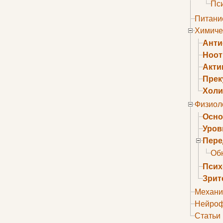
Пс
Питани
Химиче
Анти
Ноо
Акти
Прек
Холи
Физиол
Осно
Уров
Пере
Об
Псих
Зрит
Механи
Нейроф
Статьи