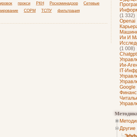
ировок
прокси
РКН
Роскоминадзор
Сетевые
Програ
Информ
рирование
СОРМ
ТСПУ
фильтрация
(1 332)
Openai
Карьера
Машин
Ии И М
Исслед
(1 008)
Chatgpt
Управл
Ии-Аге
IT-Инф
Управл
Управл
Google
Финанс
Читаль
Управл
Методик
Методи
Другие
Эффе