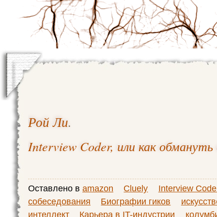
Рой Ли
.
Interview Coder, или как обмануть
Оставлено в
amazon
Cluely
Interview Code
собеседования
Биографии гиков
искусст
интеллект
Карьера в IT-индустрии
колумб