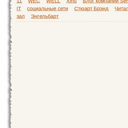
11
WEC
WELL
Xinu
Блог компании Ser
IT
социальные сети
Стюарт Брэнд
Чита
зал
Энгельбарт