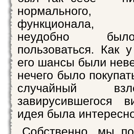
нормальног
функционала, б
неудобно б
пользоваться. Как у
его шансы были неве
нечего было покупат
случайный в
завирусившегося в
идея была интересно
Собственно, мы по