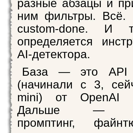
разные абзацы и пр
ним фильтры. Всё. N
custom-done. И 
определяется инст
AI-детектора.
База — это API
(начинали c 3, сей
mini) от OpenAI 
Дальше — с
промптинг, файн