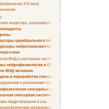
йробиология XXI века
ихология
е
ские вещества, улучшающие умственные способности
оксиданты
тропы
ваторы церебрального обмена веществ
урсоры нейротрансмиттеров
нергетики
огия ВНД и сенсорных систем
вы нейрофизиологии и ВНД
ни ВНД человека
дача и переработка сенсорных сигналов
наружение и различение сигналов. Сенсорная рецепция
офизиология сенсорных процессов
ельная сенсорная система
змы бодрствования и сна
изиологические механизмы сна