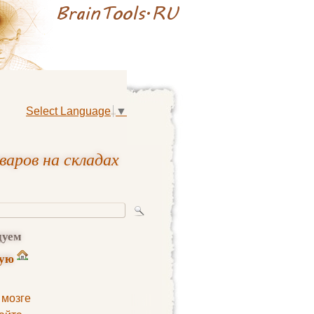
Select Language
▼
варов на складах
дуем
ную
 мозге