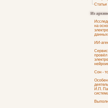
Статьи
Из архив
Исслед
на осн
электр
данных
ИИ-аген
Сервис
провёл
электр
нейрои
Сон - т
Особен
деятель
И.П. П
систем
Выполн