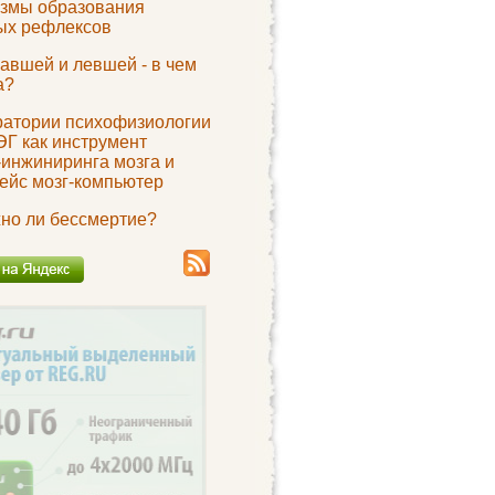
змы образования
ых рефлексов
авшей и левшей - в чем
а?
ратории психофизиологии
ЭГ как инструмент
-инжиниринга мозга и
ейс мозг-компьютер
но ли бессмертие?