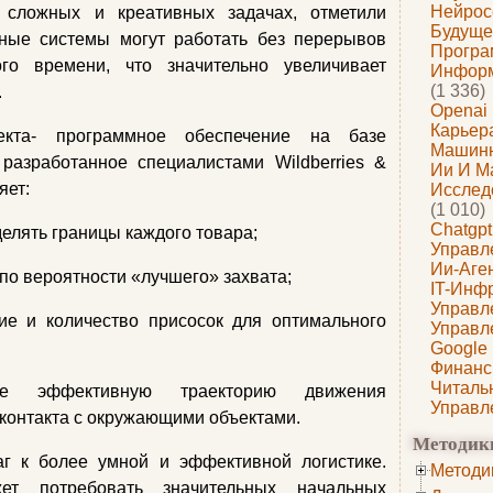
Нейрос
 сложных и креативных задачах, отметили
Будуще
нные системы могут работать без перерывов
Програ
го времени, что значительно увеличивает
Информ
(1 336)
.
Openai
Карьера
екта‑ программное обеспечение на базе
Машин
 разработанное специалистами Wildberries &
Ии И М
яет:
Исслед
(1 010)
Chatgpt
елять границы каждого товара;
Управл
Ии-Аге
по вероятности «лучшего» захвата;
IT-Инф
Управл
ие и количество присосок для оптимального
Управл
Google
Финанс
Читаль
ее эффективную траекторию движения
Управл
 контакта с окружающими объектами.
Методик
 к более умной и эффективной логистике.
Методи
ет потребовать значительных начальных