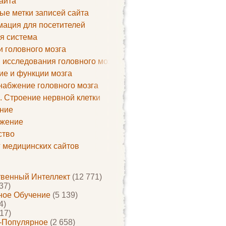
айта
ые метки записей сайта
ация для посетителей
я система
и головного мозга
 исследования головного мозга
ие и функции мозга
набжение головного мозга
. Строение нервной клетки
ние
жение
ство
г медицинских сайтов
твенный Интеллект
(12 771)
37)
ое Обучение
(5 139)
4)
17)
-Популярное
(2 658)