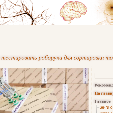
л тестировать роборуки для сортировки то
Рекомен
На глав
Главное
Книги о