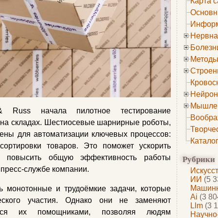
Карта с
Основн
Информ
Нервна
Болезн
Методы
Строен
Кровос
Нейрон
Мышле
 & Russ начала пилотное тестирование
Вообра
на складах. Шестиосевые шарнирные роботы,
Творче
чены для автоматизации ключевых процессов:
Катало
сортировки товаров. Это поможет ускорить
Рубрики
 и повысить общую эффективность работы
 пресс‑службе компании.
Искусс
ИИ
(5 3
Машинн
ь монотонные и трудоёмкие задачи, которые
Ai
(3 80
еского участия. Однако они не заменяют
Llm
(3 1
ятся их помощниками, позволяя людям
Научно