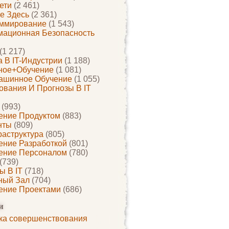
ети
(2 461)
е Здесь
(2 361)
ммирование
(1 543)
ационная Безопасность
(1 217)
 В IT-Индустрии
(1 188)
ное+обучение
(1 081)
ашинное Обучение
(1 055)
ования И Прогнозы В IT
(993)
ение Продуктом
(883)
нты
(809)
раструктура
(805)
ение Разработкой
(801)
ение Персоналом
(780)
(739)
ы В IT
(718)
ный Зал
(704)
ение Проектами
(686)
и
ка совершенствования