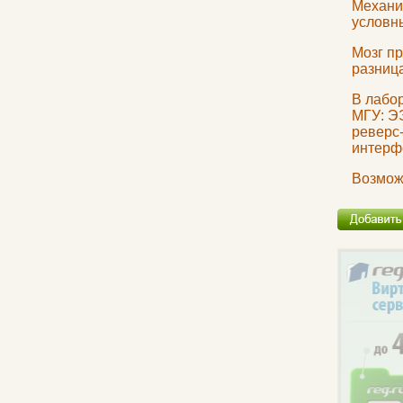
Механи
условн
Мозг пр
разниц
В лабо
МГУ: Э
реверс
интерф
Возмож