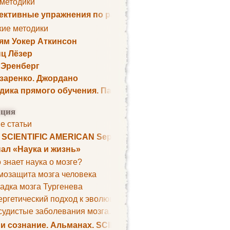
 методики
ктивные упражнения по развитию памяти
кие методики
ям Уокер Аткинсон
ц Лёзер
 Эренберг
озаренко. Джордано
дика прямого обучения. Пауль Шелли
ция
е статьи
. SCIENTIFIC AMERICAN September 1979
ал «Наука и жизнь»
 знает наука о мозге?
мозащита мозга человека
адка мозга Тургенева
ргетический подход к эволюции мозга
удистые заболевания мозга. Все может начаться с головно
 и сознание. Альманах. SCIENTIFIC AMERICAN