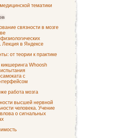
 медицинской тематики
ов
ование связности в мозге
ове
офизиологических
. Лекция в Яндексе
ты: от теории к практике
 кикшеринга Whoosh
 испытания
осамоката с
нтерфейсом
оже работа мозга
ности высшей нервной
ности человека. Учение
авлова о сигнальных
ах
имость