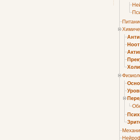
Не
Пс
Питани
Химиче
Анти
Ноо
Акти
Прек
Холи
Физиол
Осно
Уров
Пере
Об
Псих
Зрит
Механи
Нейроф