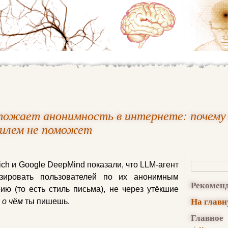
тожает анонимность в интернете: почему
тилем не поможет
ch и Google DeepMind показали, что LLM-агент
зировать пользователей по их анонимным
Рекомен
ию (то есть стиль письма), не через утёкшие
На глав
,
о чём
ты пишешь.
Главное