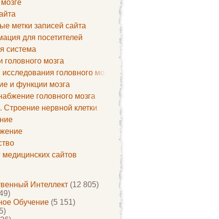
 мозге
айта
ые метки записей сайта
ация для посетителей
я система
и головного мозга
 исследования головного мозга
ие и функции мозга
набжение головного мозга
. Строение нервной клетки
ние
жение
ство
г медицинских сайтов
твенный Интеллект
(12 805)
49)
ое Обучение
(5 151)
5)