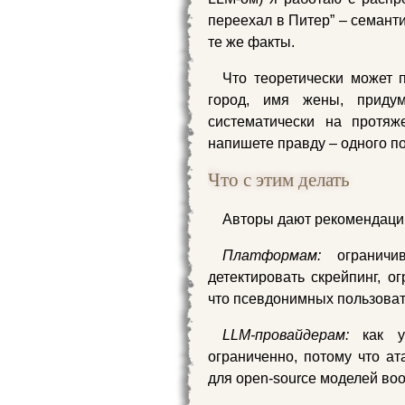
переехал в Питер” – семанти
те же факты.
Что теоретически может 
город, имя жены, приду
систематически на протяж
напишете правду – одного п
Что с этим делать
Авторы дают рекомендаци
Платформам:
ограничива
детектировать скрейпинг, о
что псевдонимных пользова
LLM-провайдерам:
как уж
ограниченно, потому что ат
для open-source моделей воо