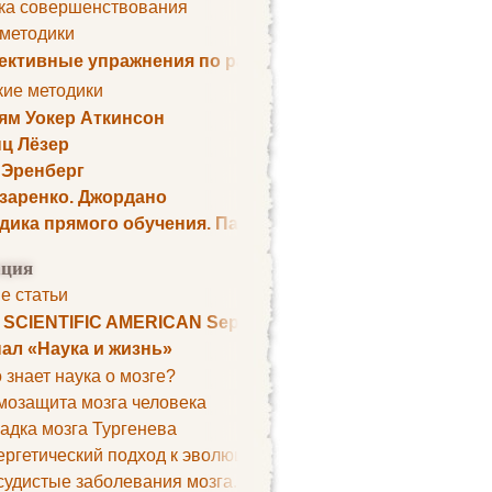
ка совершенствования
 методики
ктивные упражнения по развитию памяти
кие методики
ям Уокер Аткинсон
ц Лёзер
 Эренберг
озаренко. Джордано
дика прямого обучения. Пауль Шелли
ция
е статьи
. SCIENTIFIC AMERICAN September 1979
ал «Наука и жизнь»
 знает наука о мозге?
мозащита мозга человека
адка мозга Тургенева
ргетический подход к эволюции мозга
удистые заболевания мозга. Все может начаться с головно