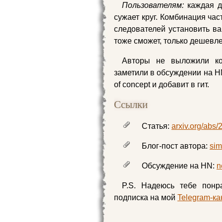
Пользователям:
каждая де
сужает круг. Комбинация час
следователей установить ва
тоже сможет, только дешевле
Авторы не выложили ко
заметили в обсуждении на HN
of concept и добавит в гит.
Ссылки
Статья:
arxiv.org/abs
Блог-пост автора:
sim
Обсуждение на HN:
n
P.S. Надеюсь тебе понр
подписка на мой
Telegram-ка