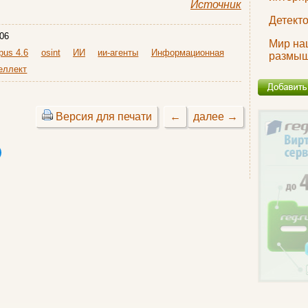
Источник
Детект
06
Мир на
pus 4.6
osint
ИИ
ии-агенты
Информационная
размы
еллект
Версия для печати
←
далее →