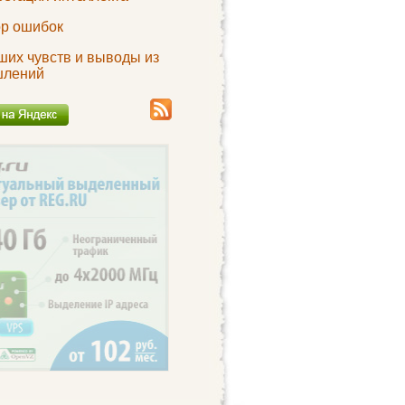
ор ошибок
ших чувств и выводы из
шлений