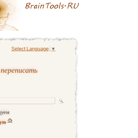
Select Language
▼
 переписать
дуем
ную