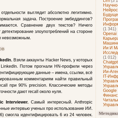
Llm
(3 1
Научно
Нейрос
 отдельности выглядит абсолютно легитимно.
Будуще
рмальная задача. Построение эмбеддингов?
Програ
Информ
имаются. Сравнение двух текстов? Ничего
(1 341)
т детектирование злоупотреблений на стороне
Openai
и невозможным.
Карьера
Машин
ов
Ии И М
Исслед
(1 012)
kedIn.
Взяли аккаунты Hacker News, у которых
Chatgpt
 LinkedIn. Потом прогнали HN-профили через
Управл
Ии-Аге
ентифицирующие данные – имена, ссылки, всё
IT-Инф
изированным комментариям найти правильный
Управл
ecall при 90% precision. Классические методы
Управл
Google
точности дают recall около нуля.
Финанс
Читаль
 Interviewer.
Самый интересный. Anthropic
Управл
нные интервью ученых про использование ИИ.
Методик
6) смогла идентифицировать 6 из 24 человек.