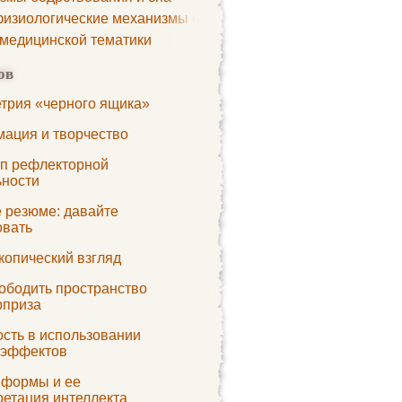
изиологические механизмы сна
 медицинской тематики
ов
трия «черного ящика»
ация и творчество
п рефлекторной
ьности
е резюме: давайте
овать
копический взгляд
вободить пространство
рприза
ость в использовании
 эффектов
 формы и ее
ретация интеллекта