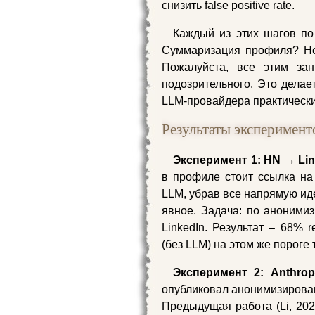
снизить false positive rate.
Каждый из этих шагов по
Суммаризация профиля? Но
Пожалуйста, все этим зан
подозрительного. Это делае
LLM-провайдера практическ
Результаты эксперимент
Эксперимент 1: HN → Lin
в профиле стоит ссылка на
LLM, убрав все напрямую ид
явное. Задача: по аноним
LinkedIn. Результат – 68% r
(без LLM) на этом же пороге 
Эксперимент 2: Anthropic
опубликовал анонимизирова
Предыдущая работа (Li, 202