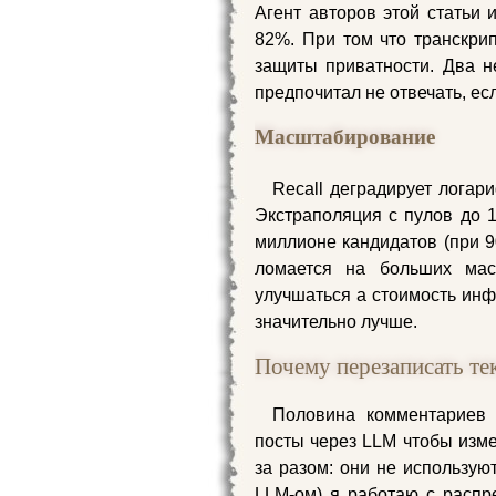
Агент авторов этой статьи 
82%. При том что транскри
защиты приватности. Два не
предпочитал не отвечать, ес
Масштабирование
Recall деградирует логар
Экстраполяция с пулов до 1
миллионе кандидатов (при 90
ломается на больших мас
улучшаться а стоимость инф
значительно лучше.
Почему перезаписать те
Половина комментариев 
посты через LLM чтобы изме
за разом: они не использую
LLM-ом) я работаю с расп