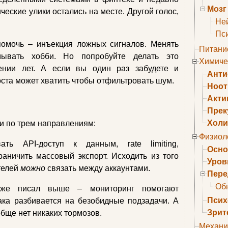
Мозг
ческие улики остались на месте. Другой голос,
Не
Пс
помочь – инъекция ложных сигналов. Менять
Питани
мывать хобби. Но попробуйте делать это
Химиче
ении лет. А если вы один раз забудете и
Анти
оста может хватить чтобы отфильтровать шум.
Ноо
Акти
Прек
Холи
и по трем направлениям:
Физиол
ть API-доступ к данным, rate limiting,
Осно
граничить массовый экспорт. Исходить из того
Уров
телей
можно
связать между аккаунтами.
Пере
Об
е писал выше – мониторинг помогают
Псих
ака разбивается на безобидные подзадачи. А
Зрит
бще нет никаких тормозов.
Механи