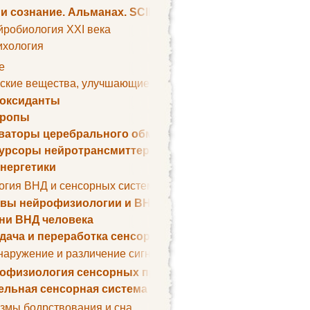
 и сознание. Альманах. SCIENTIFIC AMERICAN
йробиология XXI века
ихология
е
ские вещества, улучшающие умственные способности
оксиданты
тропы
ваторы церебрального обмена веществ
урсоры нейротрансмиттеров
нергетики
огия ВНД и сенсорных систем
вы нейрофизиологии и ВНД
ни ВНД человека
дача и переработка сенсорных сигналов
наружение и различение сигналов. Сенсорная рецепция
офизиология сенсорных процессов
ельная сенсорная система
змы бодрствования и сна