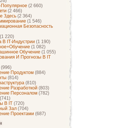
26)
-Популярное
(2 660)
ети
(2 466)
е Здесь
(2 364)
ммирование
(1 546)
ационная Безопасность
(1 220)
 В IT-Индустрии
(1 190)
ное+обучение
(1 082)
ашинное Обучение
(1 055)
ования И Прогнозы В IT
(996)
ение Продуктом
(884)
нты
(814)
раструктура
(810)
ение Разработкой
(803)
ение Персоналом
(782)
(741)
ы В IT
(720)
ный Зал
(704)
ение Проектами
(687)
и