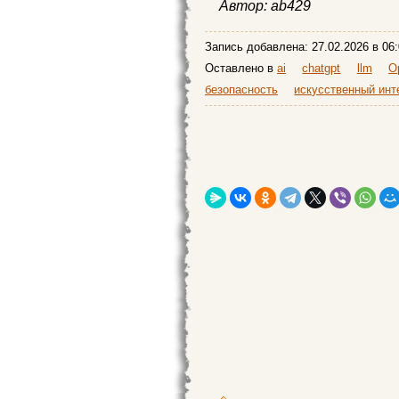
Автор:
ab429
Запись добавлена:
27.02.2026
в 06:
Оставлено в
ai
chatgpt
llm
O
безопасность
искусственный инт