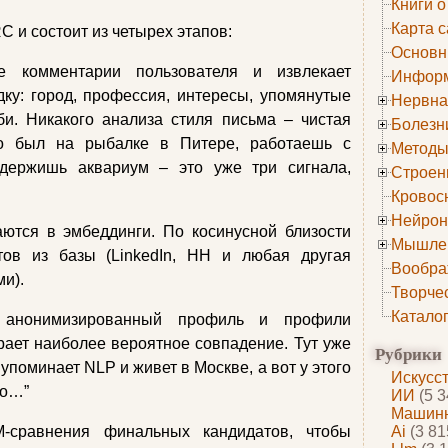
Книги о
Карта с
 и состоит из четырех этапов:
Основн
 комментарии пользователя и извлекает
Информ
ку: город, профессия, интересы, упомянутые
Нервна
би. Никакого анализа стиля письма – чистая
Болезн
то был на рыбалке в Питере, работаешь с
Методы
ержишь аквариум – это уже три сигнала,
Строен
Кровос
Нейрон
тся в эмбеддинги. По косинусной близости
Мышле
атов из базы (LinkedIn, HH и любая другая
Вообра
и).
Творче
Катало
анонимизированный профиль и профили
рает наиболее вероятное совпадение. Тут уже
Рубрики
 упоминает NLP и живет в Москве, а вот у этого
Искусс
но…”
ИИ
(5 3
Машинн
сравнения финальных кандидатов, чтобы
Ai
(3 81