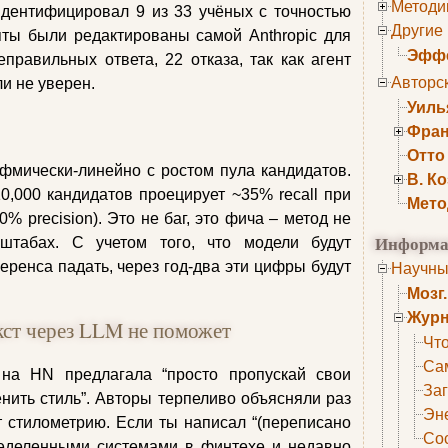
Методи
идентифицировал 9 из 33 учёных с точностью
Другие
пты были редактированы самой Anthropic для
Эффе
правильных ответа, 22 отказа, так как агент
Авторс
ли не уверен.
Уиль
Фран
Отто
ифмически-линейно с ростом пула кандидатов.
В. К
0,000 кандидатов проецирует ~35% recall при
Мето
% precision). Это не баг, это фича – метод не
Информа
штабах. С учетом того, что модели будут
еренса падать, через год-два эти цифры будут
Научны
Мозг
Журн
кст через LLM не поможет
Что
Са
на HN предлагала “просто пропускай свои
Заг
нить стиль”. Авторы терпеливо объясняли раз
Эне
т стилометрию. Если ты написал “(переписано
Сос
ределенными системами в финтехе и недавно