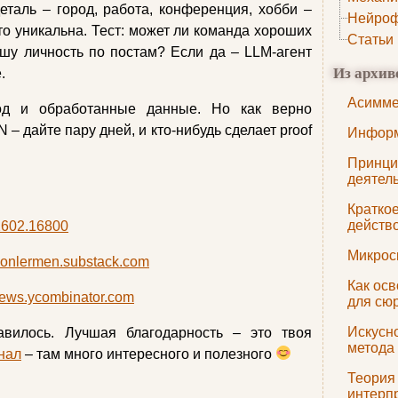
таль – город, работа, конференция, хобби –
Нейроф
то уникальна. Тест: может ли команда хороших
Статьи
шу личность по постам? Если да – LLM-агент
Из архив
.
Асимме
д и обработанные данные. Но как верно
 – дайте пару дней, и кто-нибудь сделает proof
Информ
Принци
деятел
Кратко
действ
/2602.16800
Микрос
onlermen.substack.com
Как ос
ews.ycombinator.com
для сю
Искусн
авилось. Лучшая благодарность – это твоя
метода
нал
– там много интересного и полезного
Теория
интерп