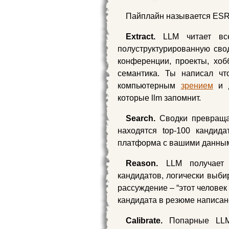
Пайплайн называется ESRC
Extract.
LLM читает все
полуструктурированную свод
конференции, проекты, хоб
семантика. Ты написал ч
компьютерным
зрением
и д
которые llm запомнит.
Search.
Сводки превращаю
находятся top-100 кандид
платформа с вашими данным
Reason.
LLM получает 
кандидатов, логически выби
рассуждение – “этот человек
кандидата в резюме написа
Calibrate.
Попарные LLM-