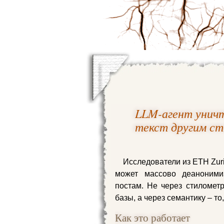
LLM-агент унич
текст другим с
Исследователи из ETH Zuri
может массово деаноними
постам. Не через стилометр
базы, а через семантику – то
Как это работает