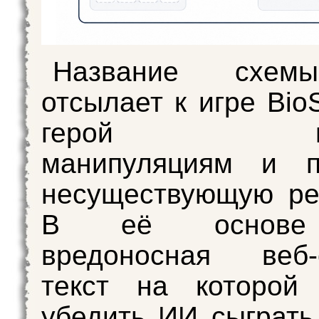
Название схем
отсылает к игре Bio
герой подв
манипуляциям и п
несуществующую ре
В её основе
вредоносная веб-с
текст на которой 
убедить ИИ сыграть 