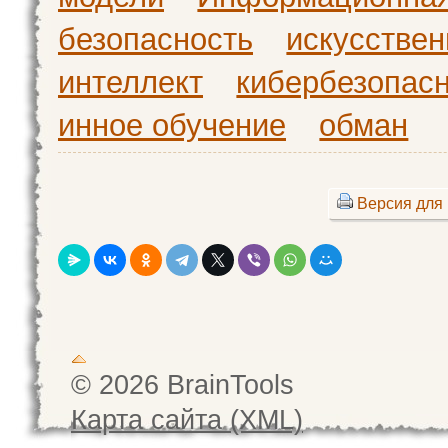
безопасность
искусстве
интеллект
кибербезопас
инное обучение
обман
Версия для 
© 2026 BrainTools
Карта сайта (XML)