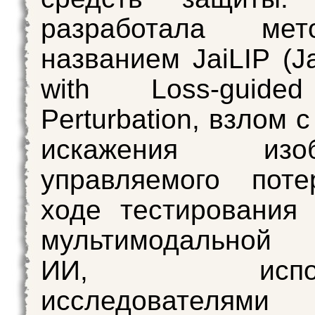
разработала ме
названием JaiLIP (Ja
with Loss-guide
Perturbation, взлом
искажения изобр
управляемого поте
ходе тестирования 
мультимодальной
ИИ, исполь
исследовате