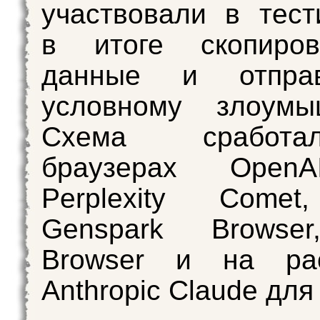
участвовали в тест
в итоге скопиро
данные и отпра
условному злоумыш
Схема сработ
браузерах OpenA
Perplexity Comet,
Genspark Browse
Browser и на ра
Anthropic Claude для