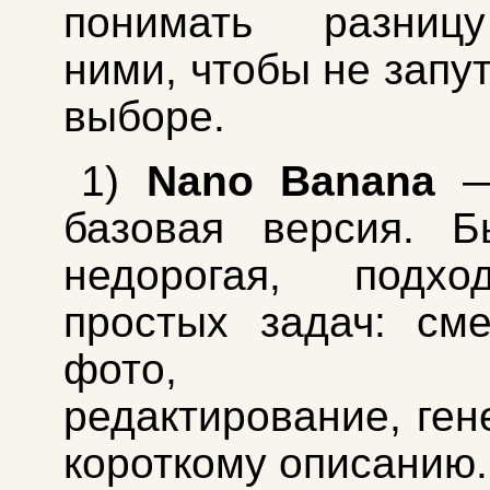
понимать разниц
ними, чтобы не запу
выборе.
1)
Nano Banana
—
базовая версия. Б
недорогая, подх
простых задач: см
фото, ба
редактирование, ген
короткому описанию.