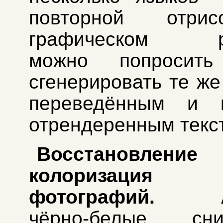
повторной отри
графическом ре
можно попросить
сгенерировать те же
переведённым и к
отрендеренным текс
Восстановл
колоризация 
фотографий.
Арх
чёрно-белые с